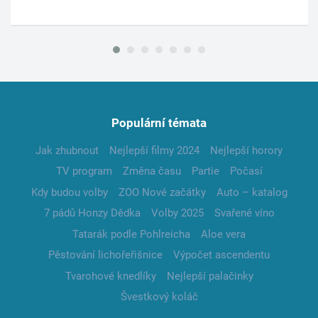
Populární témata
Jak zhubnout
Nejlepší filmy 2024
Nejlepší horory
TV program
Změna času
Partie
Počasí
Kdy budou volby
ZOO Nové začátky
Auto – katalog
7 pádů Honzy Dědka
Volby 2025
Svařené víno
Tatarák podle Pohlreicha
Aloe vera
Pěstování lichořeřišnice
Výpočet ascendentu
Tvarohové knedlíky
Nejlepší palačinky
Švestkový koláč