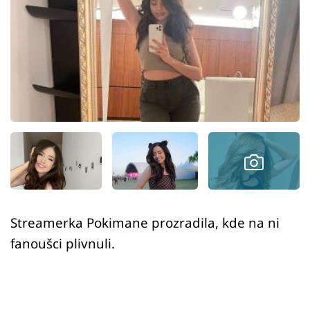
Sex a vztahy
Videa
Sledujte prima+
Přihlášení
Sledujte nás
Streamerka Pokimane prozradila, kde na ni
fanoušci plivnuli.