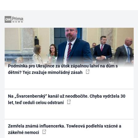
Podmínka pro Ukrajince za útok zápalnou lahví na dům s
dětmi? Tejc zvažuje mimořádný zásah
Na „Švarcenberský“ kanál už neodbočíte. Chyba vydržela 30
let, teď ceduli celou odstraní
Zemřela známá influencerka. Towleová podlehla vzácné a
zákeřné nemoci