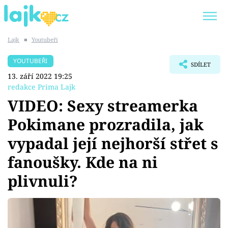
Lajk
■
Youtubeři
Trendy:
KARLOS VÉMOLA
ONLYFANS
YOUTUBEŘI
SDÍLET
SHOPAHOLICADEL
CLASH OF THE STARS
13. září 2022 19:25
redakce Prima Lajk
VIDEO: Sexy streamerka
Pokimane prozradila, jak
Témata
vypadal její nejhorší střet s
Showbyznys
fanoušky. Kde na ni
plivnuli?
Youtubeři
Virály