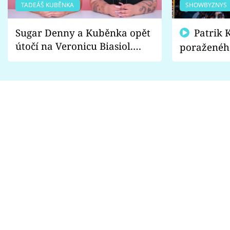
TADEÁŠ KUBĚNKA
SHOWBYZNYS
Sugar Denny a Kuběnka opět
Patrik Kincl se zastal
útočí na Veronicu Biasiol.
poraženéh
Proč je podle nich falešná a
fanoušci n
lže o své nevěře?