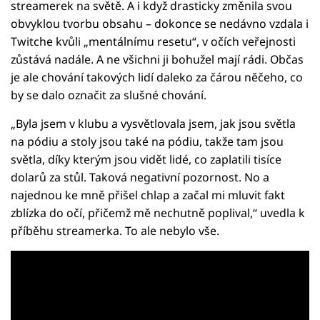
streamerek na světě. A i když drasticky změnila svou
obvyklou tvorbu obsahu – dokonce se nedávno vzdala i
Twitche kvůli „mentálnímu resetu“, v očích veřejnosti
zůstává nadále. A ne všichni ji bohužel mají rádi. Občas
je ale chování takových lidí daleko za čárou něčeho, co
by se dalo označit za slušné chování.
„Byla jsem v klubu a vysvětlovala jsem, jak jsou světla
na pódiu a stoly jsou také na pódiu, takže tam jsou
světla, díky kterým jsou vidět lidé, co zaplatili tisíce
dolarů za stůl. Taková negativní pozornost. No a
najednou ke mně přišel chlap a začal mi mluvit fakt
zblízka do očí, přičemž mě nechutně poplival,“ uvedla k
příběhu streamerka. To ale nebylo vše.