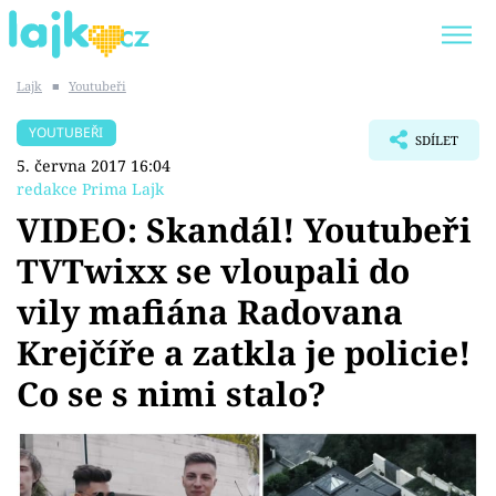
Lajk
■
Youtubeři
Trendy:
KARLOS VÉMOLA
ONLYFANS
YOUTUBEŘI
SDÍLET
SHOPAHOLICADEL
CLASH OF THE STARS
5. června 2017 16:04
redakce Prima Lajk
VIDEO: Skandál! Youtubeři
TVTwixx se vloupali do
Témata
vily mafiána Radovana
Showbyznys
Krejčíře a zatkla je policie!
Co se s nimi stalo?
Youtubeři
Virály