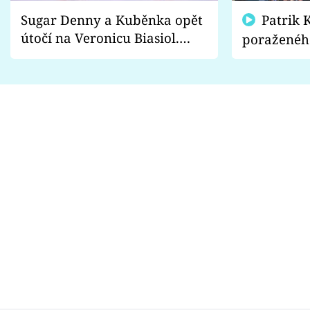
Sugar Denny a Kuběnka opět
Patrik Kincl se zastal
útočí na Veronicu Biasiol.
poraženéh
Proč je podle nich falešná a
fanoušci n
lže o své nevěře?