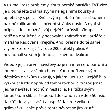
A už mají zase problémy! Youtuberská partička TVTwixx
je dlouhá léta známa svými nelegálními kousky a
opletačky s policií. Kvůli svým problémům se zákonem
pak několikrát plnili i přední stránky novin. A nyní si
připsali dost možná svůj největší průšvih! Vloupali se
totiž do opuštěné vily nechvalně známého miliardáře a
mafiána Radovana Krejčíře. Ano, přesně do té samé
vily, ze které Krejčíř v roce 2005 utekl policii. A
nevloupali se sem jednou, ale rovnou dvakrát!
Video z jejich první návštěvy už je na internetu pár dní a
ihned se stalo virálním hitem. Youtubeři zde svým
dětským divákům ukazují, v jakém luxusu si Krejčíř žil a
vyzkoušeli zde například tamní záchod či trezor. Jenže
jedna návštěva hochům nestačila. Partička svým
fanouškům slíbila, že pokud dostanou za video 50 tisíc
“lajků“, do vily se vrátí a uspořádají zde velkou
grilovačku. Jenže právě tento návrat se jim krutě