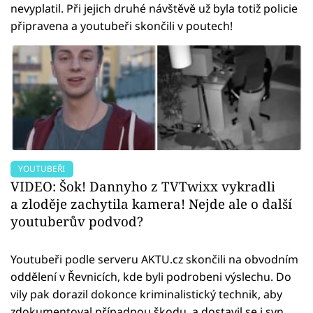
nevyplatil. Při jejich druhé návštěvě už byla totiž policie
připravena a youtubeři skončili v poutech!
YOUTUBEŘI
VIDEO: Šok! Dannyho z TVTwixx vykradli
a zloděje zachytila kamera! Nejde ale o další
youtuberův podvod?
Youtubeři podle serveru AKTU.cz skončili na obvodním
oddělení v Řevnicích, kde byli podrobeni výslechu. Do
vily pak dorazil dokonce kriminalistický technik, aby
zdokumentoval případnou škodu, a dostavil se i syn