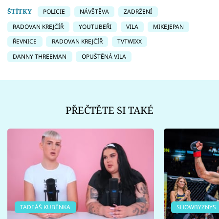
ŠTÍTKY
POLICIE
NÁVŠTĚVA
ZADRŽENÍ
RADOVAN KREJČÍŘ
YOUTUBEŘI
VILA
MIKEJEPAN
ŘEVNICE
RADOVAN KREJČÍŘ
TVTWIXX
DANNY THREEMAN
OPUŠTĚNÁ VILA
PŘEČTĚTE SI TAKÉ
TADEÁŠ KUBĚNKA
SHOWBYZNYS