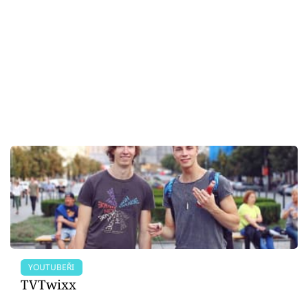
YOUTUBEŘI
TVTwixx