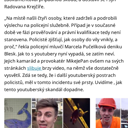
Radovana Krejčíře.
„Na místě našli čtyři osoby, které zadrželi a podrobili
výslechu na policejní služebně. Případ je v současné
době ve fázi prověřování a právní kvalifikace tedy není
stanovena. Policisté zjišťují, jak osoby do vily vnikly, a
proč,“ řekla policejní mluvčí Marcela Pučelíková deniku
Blesk. Jak to s youtubery nyní vypadá, se zatím neví.
Jejich kamarád a provokatér MikeJePan ovšem na svých
stránkách
slibuje
brzy video, na němž vše dostatečně
vysvětlí. Zdá se tedy, že i další youtuberský postrach
policistů, měl v tomto incidentu své prsty. Uvidíme , jak
tento youtuberský skandál dopadne.