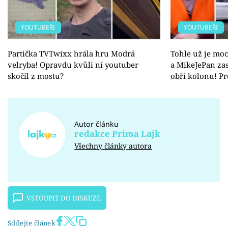
YOUTUBEŘI
YOUTUBEŘI
Partička TVTwixx hrála hru Modrá
Tohle už je mo
velryba! Opravdu kvůli ní youtuber
a MikeJePan zas
skočil z mostu?
obří kolonu! Pr
Autor článku
redakce Prima Lajk
Všechny články autora
VSTOUPIT DO DISKUZE
Sdílejte článek