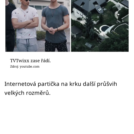
Sex a vztahy
Videa
Sledujte prima+
Přihlášení
TVTwixx zase řádí.
Zdroj: youtube.com
Sledujte nás
Internetová partička na krku další průšvih
velkých rozměrů.