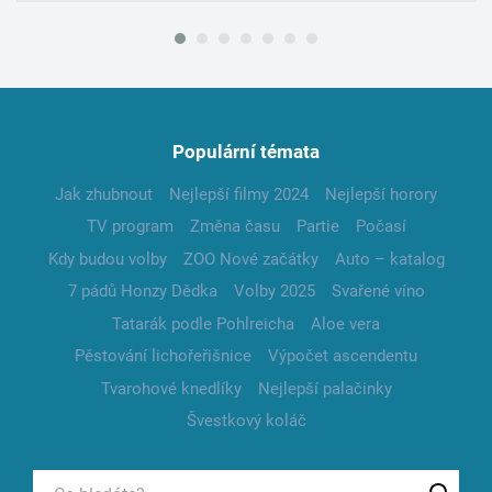
Populární témata
Jak zhubnout
Nejlepší filmy 2024
Nejlepší horory
TV program
Změna času
Partie
Počasí
Kdy budou volby
ZOO Nové začátky
Auto – katalog
7 pádů Honzy Dědka
Volby 2025
Svařené víno
Tatarák podle Pohlreicha
Aloe vera
Pěstování lichořeřišnice
Výpočet ascendentu
Tvarohové knedlíky
Nejlepší palačinky
Švestkový koláč