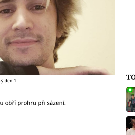
TO
ný den 1
 obří prohru při sázení.