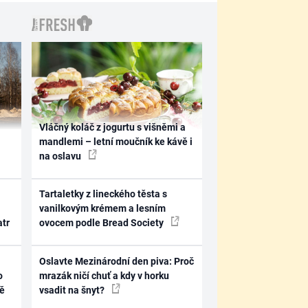
Vláčný koláč z jogurtu s višněmi a
mandlemi – letní moučník ke kávě i
na oslavu
Tartaletky z lineckého těsta s
vanilkovým krémem a lesním
atr
ovocem podle Bread Society
Oslavte Mezinárodní den piva: Proč
o
mrazák ničí chuť a kdy v horku
ně
vsadit na šnyt?