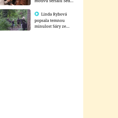
motivu seriálu Sedm
schodů k moci
Linda Rybová
popsala temnou
minulost Sáry ze
seriálu Zákony vlka