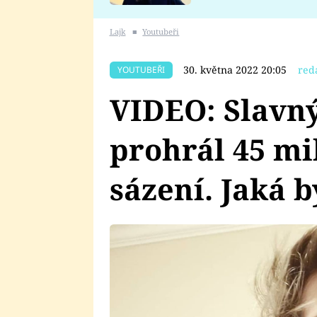
se v Plzni stalo
Lajk
■
Youtubeři
30. května 2022 20:05
red
YOUTUBEŘI
VIDEO: Slavn
prohrál 45 mi
sázení. Jaká b