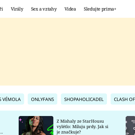
ři
Virály
Sex a vztahy
Videa
Sledujte prima+
Showbyznys
Extrém
VIRÁLY
KURIOZITY
VIDEA
KVÍZY
S VÉMOLA
ONLYFANS
SHOPAHOLICADEL
CLASH OF
Z Mishaly ze StarHousu
vylétlo: Miluju prdy. Jak si
co
je značkuje?