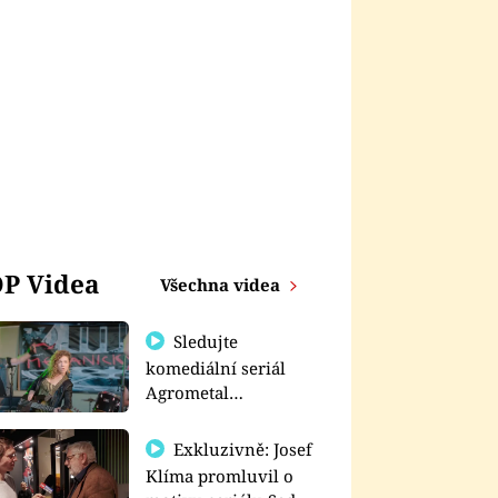
P Videa
Všechna videa
Sledujte
komediální seriál
Agrometal
exkluzivně na
prima+
Exkluzivně: Josef
Klíma promluvil o