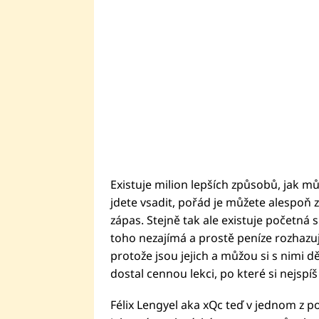
Existuje milion lepších způsobů, jak může
jdete vsadit, pořád je můžete alespoň z
zápas. Stejně tak ale existuje početná sk
toho nezajímá a prostě peníze rozhazují 
protože jsou jejich a můžou si s nimi dě
dostal cennou lekci, po které si nejspí
Félix Lengyel aka xQc teď v jednom z p