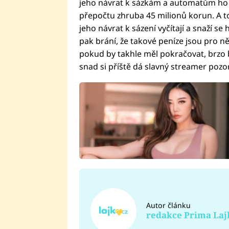
jeho návrat k sázkám a automatům ho čer
přepočtu zhruba 45 milionů korun. A t
jeho návrat k sázení vyčítají a snaží se
pak brání, že takové peníze jsou pro n
pokud by takhle měl pokračovat, brzo 
snad si příště dá slavný streamer pozor
Autor článku
redakce Prima Laj