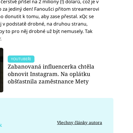
stvě přišel na 2 miliony (!) dolarů, což je v
o za jediný den! Fanoušci přitom streamerovi
 ho donutit k tomu, aby zase přestal. xQc se
ěj v podstatě drobné, na druhou stranu,
by to pro něj drobné už být nemusely. Tak
.
YOUTUBEŘI
Zabanovaná influencerka chtěla
obnovit Instagram. Na oplátku
obšťastnila zaměstnance Mety
Všechny články autora
k