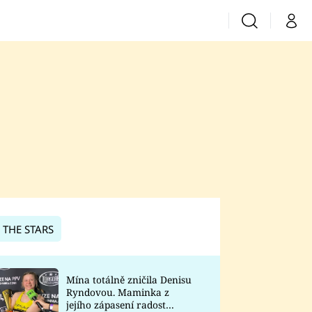
Vyhledávání
Můj 
Prima+
CNN Prima News
Prima Fresh
Prima Living
Prima Zoom
 THE STARS
Prima Lajk
Mína totálně zničila Denisu
Ryndovou. Maminka z
Sledujte nás
jejího zápasení radost