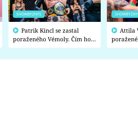
SHOWBYZNYS
SHOWBYZNY
Patrik Kincl se zastal
Attila Végh podpořil
poraženého Vémoly. Čím ho
poražené
fanoušci naštvali?
chce radě
s vítězem