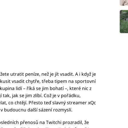
te utratit peníze, než je jít vsadit. A i když je
kusit vsadit chytře, třeba tipem na sportovní
upina lidí – říká se jim bohatí –, které nic z
tak, jak se jim zlíbí. Což je v pořádku,
lat, co chtějí. Přesto teď slavný streamer xQc
š v budoucnu další sázení rozmyslí.
osledních přenosů na Twitchi prozradil, že