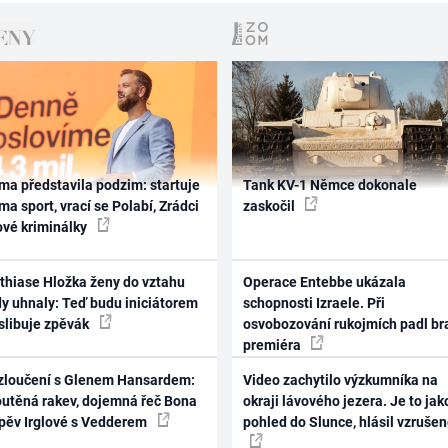
ma představila podzim: startuje
Tank KV-1 Němce dokonale
ma sport, vrací se Polabí, Zrádci
zaskočil
ové kriminálky
thiase Hložka ženy do vztahu
Operace Entebbe ukázala
dy uhnaly: Teď budu iniciátorem
schopnosti Izraele. Při
 slibuje zpěvák
osvobozování rukojmích padl br
premiéra
zloučení s Glenem Hansardem:
Video zachytilo výzkumníka na
outěná rakev, dojemná řeč Bona
okraji lávového jezera. Je to jak
zpěv Irglové s Vedderem
pohled do Slunce, hlásil vzruše