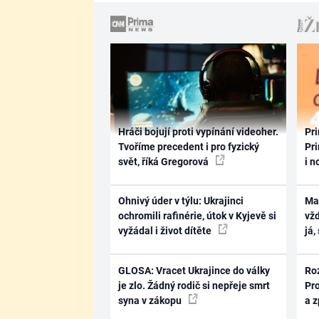
Hráči bojují proti vypínání videoher.
Pri
Tvoříme precedent i pro fyzický
Pri
svět, říká Gregorová
i n
Ohnivý úder v týlu: Ukrajinci
Ma
ochromili rafinérie, útok v Kyjevě si
vž
vyžádal i život dítěte
já,
GLOSA: Vracet Ukrajince do války
Ro
je zlo. Žádný rodič si nepřeje smrt
Pr
syna v zákopu
a 