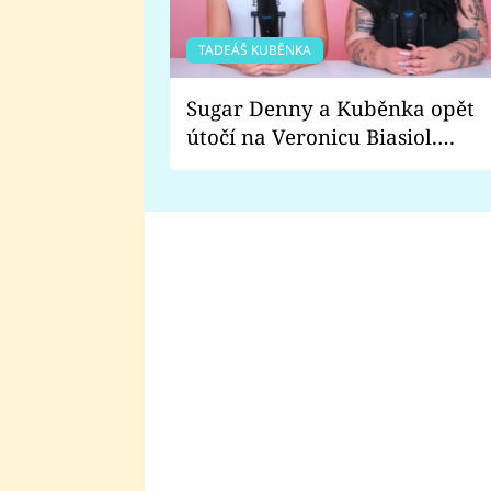
TADEÁŠ KUBĚNKA
Sugar Denny a Kuběnka opět
útočí na Veronicu Biasiol.
Proč je podle nich falešná a
lže o své nevěře?