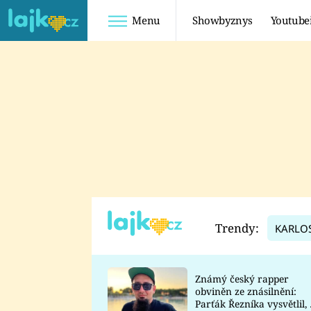
Menu
Showbyznys
Youtube
Youtuberky
Youtubeři
SHOPAHOLICADEL
FATTYPILLOW
ANNA ŠULC
FREESCOOT
SUGAR DENNY
ADAM KAJUMI
LADUŠKA
TADEÁŠ KUBĚNKA
DOMINIKA
DATEL
Trendy:
KARLO
MYSLIVCOVÁ
Známý český rapper
obviněn ze znásilnění:
Parťák Řezníka vysvětlil, 