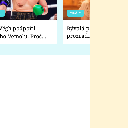
S
VIRÁLY
Bývalá pornoherečka
prozradila, co ji šokova
ho Vémolu. Proč
natáčení Euforie. Vážně
ji zápasit s ním než
bylo drsnější než hanba
 Kinclem?
filmy?