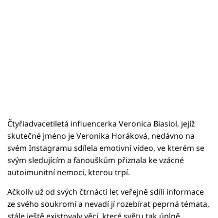
Čtyřiadvacetiletá influencerka Veronica Biasiol, jejíž
skutečné jméno je Veronika Horáková, nedávno na
svém Instagramu sdílela emotivní video, ve kterém se
svým sledujícím a fanouškům přiznala ke vzácné
autoimunitní nemoci, kterou trpí.
Ačkoliv už od svých čtrnácti let veřejně sdílí informace
ze svého soukromí a nevadí jí rozebírat peprná témata,
stále ještě existovaly věci, které světu tak úplně