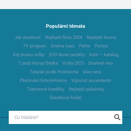
Populární témata
Jak zhubnout
Nejlepší filmy 2024
Nejlepší horory
TV program
Změna času
Partie
Počasí
Kdy budou volby
ZOO Nové začátky
Auto – katalog
7 pádů Honzy Dědka
Volby 2025
Svařené víno
Tatarák podle Pohlreicha
Aloe vera
Pěstování lichořeřišnice
Výpočet ascendentu
Tvarohové knedlíky
Nejlepší palačinky
Švestkový koláč