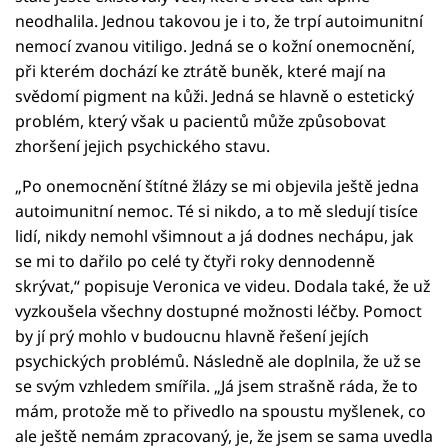
neodhalila. Jednou takovou je i to, že trpí autoimunitní
nemocí zvanou vitiligo. Jedná se o kožní onemocnění,
při kterém dochází ke ztrátě buněk, které mají na
svědomí pigment na kůži. Jedná se hlavně o estetický
problém, který však u pacientů může způsobovat
zhoršení jejich psychického stavu.
„Po onemocnění štítné žlázy se mi objevila ještě jedna
autoimunitní nemoc. Té si nikdo, a to mě sledují tisíce
lidí, nikdy nemohl všimnout a já dodnes nechápu, jak
se mi to dařilo po celé ty čtyři roky dennodenně
skrývat,“ popisuje Veronica ve videu. Dodala také, že už
vyzkoušela všechny dostupné možnosti léčby. Pomoct
by jí prý mohlo v budoucnu hlavně řešení jejích
psychických problémů. Následně ale doplnila, že už se
se svým vzhledem smířila. „Já jsem strašně ráda, že to
mám, protože mě to přivedlo na spoustu myšlenek, co
ale ještě nemám zpracovaný, je, že jsem se sama uvedla