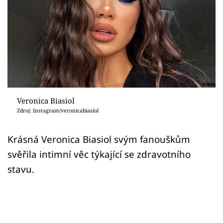
Sex a vztahy
Videa
Sledujte prima+
Přihlášení
Veronica Biasiol
Zdroj: Instagram/veronicabiasiol
Sledujte nás
Krásná Veronica Biasiol svým fanouškům
svěřila intimní věc týkající se zdravotního
stavu.