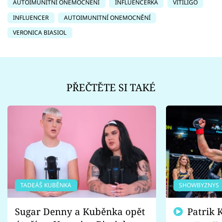
AUTOIMUNITNÍ ONEMOCNĚNÍ
INFLUENCERKA
VITILIGO
INFLUENCER
AUTOIMUNITNÍ ONEMOCNĚNÍ
VERONICA BIASIOL
PŘEČTĚTE SI TAKÉ
TADEÁŠ KUBĚNKA
SHOWBYZNYS
Sugar Denny a Kuběnka opět
Patrik Kincl se zastal