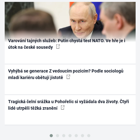
Varování tajných služeb: Putin chystá test NATO. Ve hře je i
útok na české sousedy
Vyhýbá se generace Z vedoucím pozicím? Podle sociologů
mladí kariéru obětují jistotě
Tragická čelní srážka u Pohořelic si vyžádala dva životy. Čtyři
lidé utrpěli těžká zranění