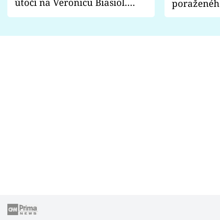
útočí na Veronicu Biasiol.
poraženéh
Proč je podle nich falešná a
fanoušci n
lže o své nevěře?