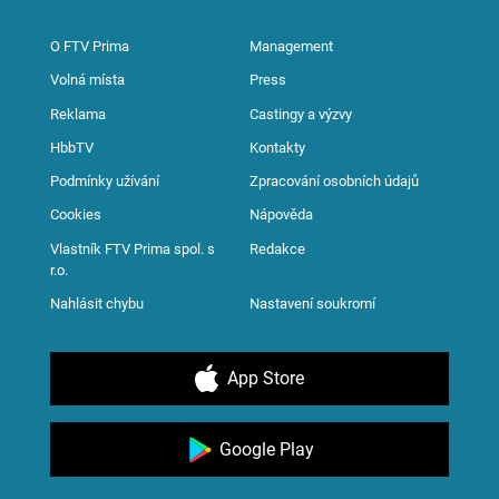
O FTV Prima
Management
Volná místa
Press
Reklama
Castingy a výzvy
HbbTV
Kontakty
Podmínky užívání
Zpracování osobních údajů
Cookies
Nápověda
Vlastník FTV Prima spol. s
Redakce
r.o.
Nahlásit chybu
Nastavení soukromí
App Store
Google Play