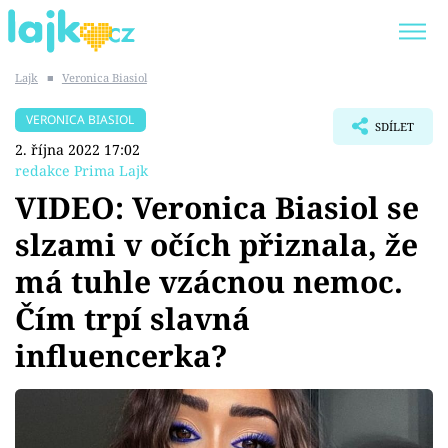
Lajk
■
Veronica Biasiol
Trendy:
KARLOS VÉMOLA
ONLYFANS
VERONICA BIASIOL
SDÍLET
SHOPAHOLICADEL
CLASH OF THE STARS
2. října 2022 17:02
redakce Prima Lajk
VIDEO: Veronica Biasiol se
slzami v očích přiznala, že
Témata
má tuhle vzácnou nemoc.
Showbyznys
Čím trpí slavná
influencerka?
Youtubeři
Virály