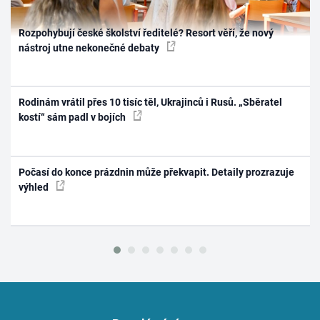
Rozpohybují české školství ředitelé? Resort věří, že nový
nástroj utne nekonečné debaty
Rodinám vrátil přes 10 tisíc těl, Ukrajinců i Rusů. „Sběratel
kostí“ sám padl v bojích
Počasí do konce prázdnin může překvapit. Detaily prozrazuje
výhled