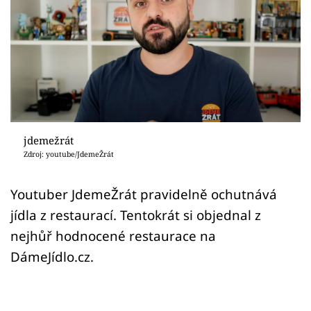
Sex a vztahy
Videa
Sledujte prima+
Přihlášení
jdemežrát
Zdroj: youtube/JdemeŽrát
Sledujte nás
Youtuber JdemeŽrát pravidelně ochutnává
jídla z restaurací. Tentokrát si objednal z
nejhůř hodnocené restaurace na
DámeJídlo.cz.