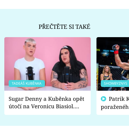
PŘEČTĚTE SI TAKÉ
TADEÁŠ KUBĚNKA
SHOWBYZNYS
Sugar Denny a Kuběnka opět
Patrik Kincl se zastal
útočí na Veronicu Biasiol.
poraženéh
Proč je podle nich falešná a
fanoušci n
lže o své nevěře?