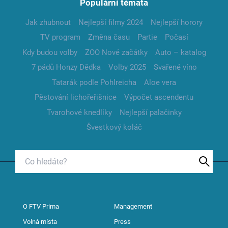
Populární témata
Jak zhubnout
Nejlepší filmy 2024
Nejlepší horory
TV program
Změna času
Partie
Počasí
Kdy budou volby
ZOO Nové začátky
Auto – katalog
7 pádů Honzy Dědka
Volby 2025
Svařené víno
Tatarák podle Pohlreicha
Aloe vera
Pěstování lichořeřišnice
Výpočet ascendentu
Tvarohové knedlíky
Nejlepší palačinky
Švestkový koláč
O FTV Prima
Management
Volná místa
Press