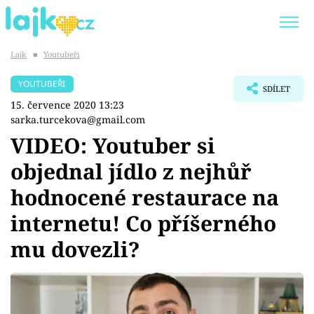
Lajk
■
Youtubeři
Trendy:
KARLOS VÉMOLA
ONLYFANS
YOUTUBEŘI
SDÍLET
SHOPAHOLICADEL
CLASH OF THE STARS
15. července 2020 13:23
sarka.turcekova@gmail.com
VIDEO: Youtuber si
objednal jídlo z nejhůř
Témata
hodnocené restaurace na
Showbyznys
internetu! Co příšerného
mu dovezli?
Youtubeři
Virály