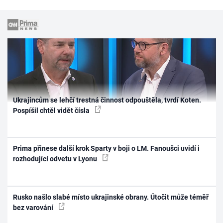
Ukrajincům se lehčí trestná činnost odpouštěla, tvrdí Koten.
Pospíšil chtěl vidět čísla
Prima přinese další krok Sparty v boji o LM. Fanoušci uvidí i
rozhodující odvetu v Lyonu
Rusko našlo slabé místo ukrajinské obrany. Útočit může téměř
bez varování