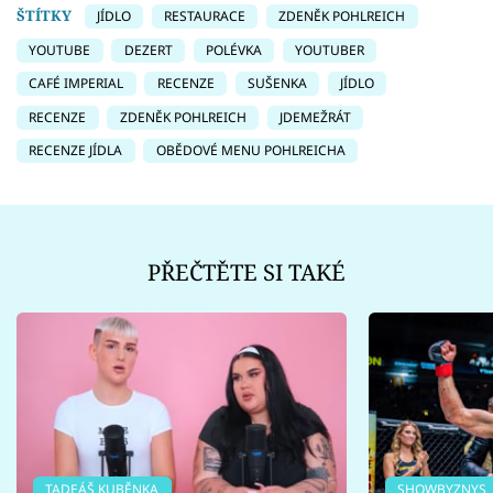
ŠTÍTKY
JÍDLO
RESTAURACE
ZDENĚK POHLREICH
YOUTUBE
DEZERT
POLÉVKA
YOUTUBER
CAFÉ IMPERIAL
RECENZE
SUŠENKA
JÍDLO
RECENZE
ZDENĚK POHLREICH
JDEMEŽRÁT
RECENZE JÍDLA
OBĚDOVÉ MENU POHLREICHA
PŘEČTĚTE SI TAKÉ
TADEÁŠ KUBĚNKA
SHOWBYZNYS