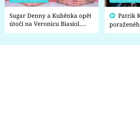
Sugar Denny a Kuběnka opět
Patrik Kincl se zastal
útočí na Veronicu Biasiol.
poraženéh
Proč je podle nich falešná a
fanoušci n
lže o své nevěře?