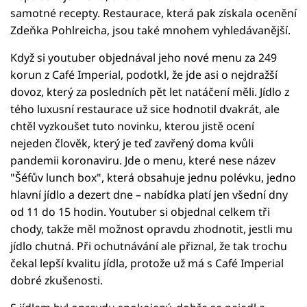
samotné recepty. Restaurace, která pak získala ocenění
Zdeňka Pohlreicha, jsou také mnohem vyhledávanější.
Když si youtuber objednával jeho nové menu za 249
korun z Café Imperial, podotkl, že jde asi o nejdražší
dovoz, který za posledních pět let natáčení měli. Jídlo z
tého luxusní restaurace už sice hodnotil dvakrát, ale
chtěl vyzkoušet tuto novinku, kterou jistě ocení
nejeden člověk, který je teď zavřený doma kvůli
pandemii koronaviru. Jde o menu, které nese název
"Šéfův lunch box", která obsahuje jednu polévku, jedno
hlavní jídlo a dezert dne – nabídka platí jen všední dny
od 11 do 15 hodin. Youtuber si objednal celkem tři
chody, takže měl možnost opravdu zhodnotit, jestli mu
jídlo chutná. Při ochutnávání ale přiznal, že tak trochu
čekal lepší kvalitu jídla, protože už má s Café Imperial
dobré zkušenosti.