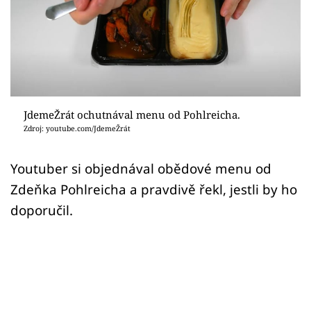
Sex a vztahy
Videa
Sledujte prima+
Přihlášení
JdemeŽrát ochutnával menu od Pohlreicha.
Zdroj: youtube.com/JdemeŽrát
Sledujte nás
Youtuber si objednával obědové menu od
Zdeňka Pohlreicha a pravdivě řekl, jestli by ho
doporučil.