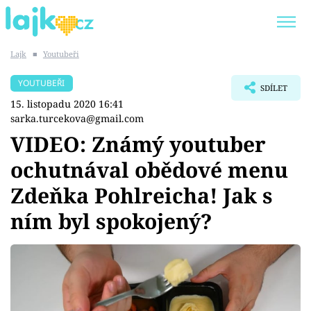
Lajk
■
Youtubeři
Trendy:
KARLOS VÉMOLA
ONLYFANS
YOUTUBEŘI
SDÍLET
SHOPAHOLICADEL
CLASH OF THE STARS
15. listopadu 2020 16:41
sarka.turcekova@gmail.com
VIDEO: Známý youtuber
ochutnával obědové menu
Témata
Zdeňka Pohlreicha! Jak s
Showbyznys
ním byl spokojený?
Youtubeři
Virály