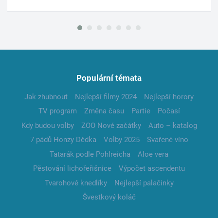
Populární témata
Jak zhubnout
Nejlepší filmy 2024
Nejlepší horory
TV program
Změna času
Partie
Počasí
Kdy budou volby
ZOO Nové začátky
Auto – katalog
7 pádů Honzy Dědka
Volby 2025
Svařené víno
Tatarák podle Pohlreicha
Aloe vera
Pěstování lichořeřišnice
Výpočet ascendentu
Tvarohové knedlíky
Nejlepší palačinky
Švestkový koláč