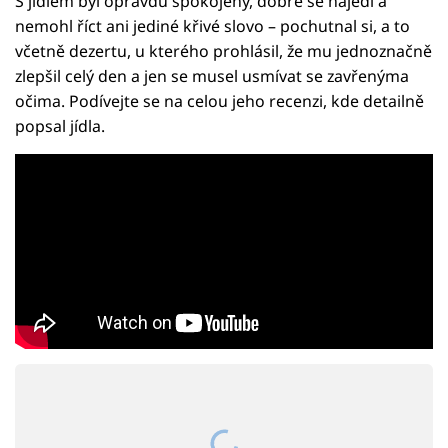
S jídlem byl opravdu spokojený, dobře se najedl a
nemohl říct ani jediné křivé slovo – pochutnal si, a to
včetně dezertu, u kterého prohlásil, že mu jednoznačně
zlepšil celý den a jen se musel usmívat se zavřenýma
očima. Podívejte se na celou jeho recenzi, kde detailně
popsal jídla.