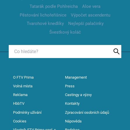
Tatarák podle Pohlreicha
Aloe vera
Pěstování lichořeřišnice
Výpočet ascendentu
Tvarohové knedlíky
Nejlepší palačinky
Švestkový koláč
O FTV Prima
Management
Volná místa
Press
Reklama
Castingy a výzvy
HbbTV
Kontakty
Podmínky užívání
Zpracování osobních údajů
Cookies
Nápověda
Vlastník FTV Prima spol. s
Redakce