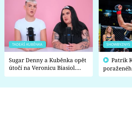
TADEÁŠ KUBĚNKA
SHOWBYZNYS
Sugar Denny a Kuběnka opět
Patrik Kincl se zastal
útočí na Veronicu Biasiol.
poraženéh
Proč je podle nich falešná a
fanoušci n
lže o své nevěře?