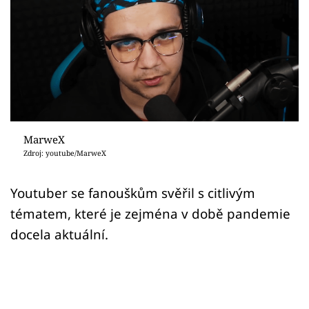
Sex a vztahy
Videa
Sledujte prima+
Přihlášení
MarweX
Zdroj: youtube/MarweX
Sledujte nás
Youtuber se fanouškům svěřil s citlivým
tématem, které je zejména v době pandemie
docela aktuální.