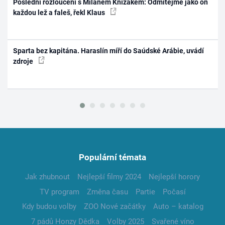
Poslední rozloučení s Milanem Knížákem: Odmítejme jako on
každou lež a faleš, řekl Klaus
Sparta bez kapitána. Haraslín míří do Saúdské Arábie, uvádí
zdroje
Populární témata
Jak zhubnout
Nejlepší filmy 2024
Nejlepší horory
TV program
Změna času
Partie
Počasí
Kdy budou volby
ZOO Nové začátky
Auto – katalog
7 pádů Honzy Dědka
Volby 2025
Svařené víno