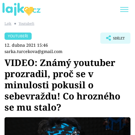
Lajk
■
Youtubeři
Trendy:
KARLOS VÉMOLA
ONLYFANS
YOUTUBEŘI
SDÍLET
SHOPAHOLICADEL
CLASH OF THE STARS
12. dubna 2021 15:46
sarka.turcekova@gmail.com
VIDEO: Známý youtuber
prozradil, proč se v
Témata
minulosti pokusil o
Showbyznys
sebevraždu! Co hrozného
se mu stalo?
Youtubeři
Virály