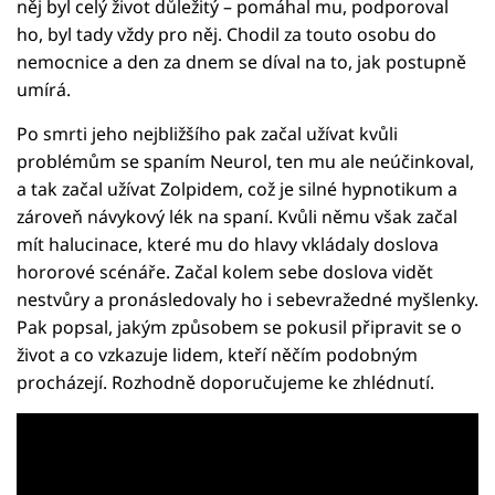
něj byl celý život důležitý – pomáhal mu, podporoval
ho, byl tady vždy pro něj. Chodil za touto osobu do
nemocnice a den za dnem se díval na to, jak postupně
umírá.
Po smrti jeho nejbližšího pak začal užívat kvůli
problémům se spaním Neurol, ten mu ale neúčinkoval,
a tak začal užívat Zolpidem, což je silné hypnotikum a
zároveň návykový lék na spaní. Kvůli němu však začal
mít halucinace, které mu do hlavy vkládaly doslova
hororové scénáře. Začal kolem sebe doslova vidět
nestvůry a pronásledovaly ho i sebevražedné myšlenky.
Pak popsal, jakým způsobem se pokusil připravit se o
život a co vzkazuje lidem, kteří něčím podobným
procházejí. Rozhodně doporučujeme ke zhlédnutí.