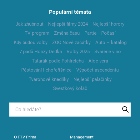
Populární témata
Jak zhubnout
Nejlepší filmy 2024
Nejlepší horory
TV program
Změna času
Partie
Počasí
Kdy budou volby
ZOO Nové začátky
Auto – katalog
7 pádů Honzy Dědka
Volby 2025
Svařené víno
Tatarák podle Pohlreicha
Aloe vera
Pěstování lichořeřišnice
Výpočet ascendentu
Tvarohové knedlíky
Nejlepší palačinky
Švestkový koláč
O FTV Prima
Management