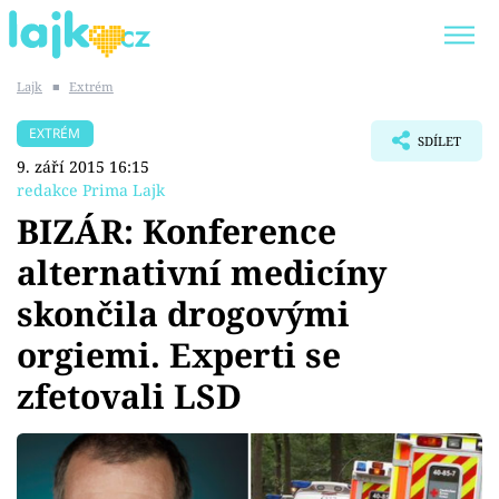
Lajk
■
Extrém
Trendy:
KARLOS VÉMOLA
ONLYFANS
EXTRÉM
SDÍLET
SHOPAHOLICADEL
CLASH OF THE STARS
9. září 2015 16:15
redakce Prima Lajk
BIZÁR: Konference
alternativní medicíny
Témata
skončila drogovými
Showbyznys
orgiemi. Experti se
zfetovali LSD
Youtubeři
Virály