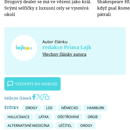
Drogový dealer se má ve vězení jako král.
Shakespeare HU
Svými selfíčky z luxusní cely se vysmívá
když psal Romea
okolí
pátrali
Autor článku
redakce Prima Lajk
Všechny články autora
VSTOUPIT DO DISKUZE
Sdílejte článek
ŠTÍTKY
DROGY
LSD
NĚMECKO
HAMBURK
HALUCINACE
LÁTKA
OŠETŘOVÁNÍ
ORGIE
ALTERNATIVNÍ MEDICÍNA
LÉČITEL
DROGY