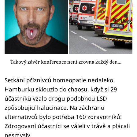
Sex a vztahy
Videa
Sledujte prima+
Přihlášení
Takový závěr konference není zrovna každý den...
Sledujte nás
Setkání příznivců homeopatie nedaleko
Hamburku sklouzlo do chaosu, když si 29
účastníků vzalo drogu podobnou LSD
způsobující halucinace. Na záchranu
alternativců bylo potřeba 160 zdravotníků!
Zdrogovaní účastníci se váleli v trávě a plácali
nesmysly.