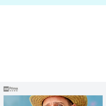
lže o své nevěře?