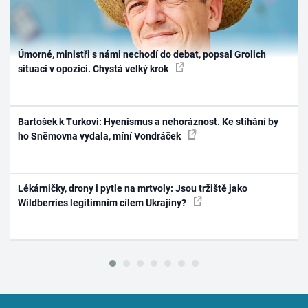
Úmorné, ministři s námi nechodí do debat, popsal Grolich
situaci v opozici. Chystá velký krok
Bartošek k Turkovi: Hyenismus a nehoráznost. Ke stíhání by
ho Sněmovna vydala, míní Vondráček
Lékárničky, drony i pytle na mrtvoly: Jsou tržiště jako
Wildberries legitimním cílem Ukrajiny?