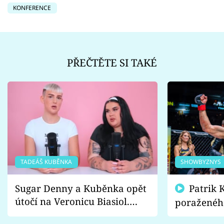
KONFERENCE
PŘEČTĚTE SI TAKÉ
TADEÁŠ KUBĚNKA
SHOWBYZNYS
Sugar Denny a Kuběnka opět
Patrik Kincl se zastal
útočí na Veronicu Biasiol.
poraženéh
Proč je podle nich falešná a
fanoušci n