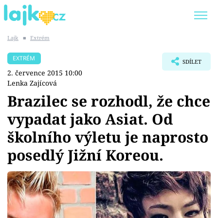
Lajk
■
Extrém
Trendy:
KARLOS VÉMOLA
ONLYFANS
EXTRÉM
SDÍLET
SHOPAHOLICADEL
CLASH OF THE STARS
2. července 2015 10:00
Lenka Zajícová
Brazilec se rozhodl, že chce
vypadat jako Asiat. Od
Témata
školního výletu je naprosto
Showbyznys
posedlý Jižní Koreou.
Youtubeři
Virály