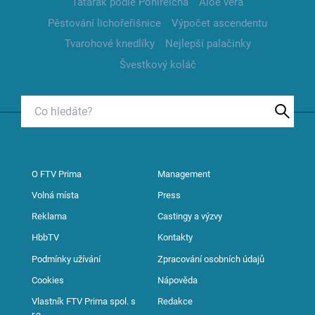
Tatarák podle Pohlreicha
Aloe vera
Pěstování lichořeřišnice
Výpočet ascendentu
Tvarohové knedlíky
Nejlepší palačinky
Švestkový koláč
O FTV Prima
Management
Volná místa
Press
Reklama
Castingy a výzvy
HbbTV
Kontakty
Podmínky užívání
Zpracování osobních údajů
Cookies
Nápověda
Vlastník FTV Prima spol. s
Redakce
r.o.