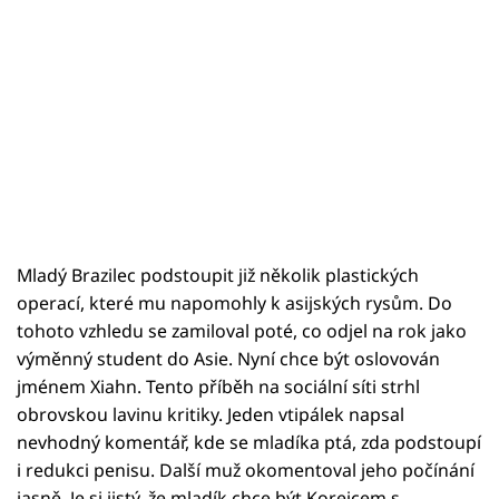
Mladý Brazilec podstoupit již několik plastických
operací, které mu napomohly k asijských rysům. Do
tohoto vzhledu se zamiloval poté, co odjel na rok jako
výměnný student do Asie. Nyní chce být oslovován
jménem Xiahn. Tento příběh na sociální síti strhl
obrovskou lavinu kritiky. Jeden vtipálek napsal
nevhodný komentář, kde se mladíka ptá, zda podstoupí
i redukci penisu. Další muž okomentoval jeho počínání
jasně. Je si jistý, že mladík chce být Korejcem s