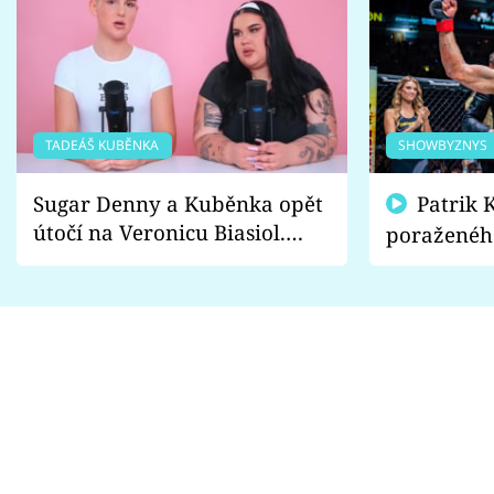
TADEÁŠ KUBĚNKA
SHOWBYZNYS
Sugar Denny a Kuběnka opět
Patrik Kincl se zastal
útočí na Veronicu Biasiol.
poraženéh
Proč je podle nich falešná a
fanoušci n
lže o své nevěře?