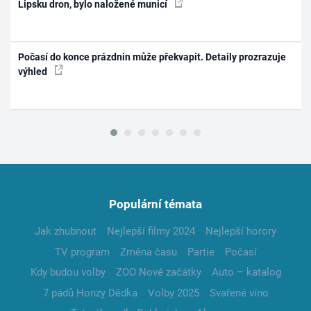
Lipsku dron, bylo naložené municí
Počasí do konce prázdnin může překvapit. Detaily prozrazuje
výhled
Populární témata
Jak zhubnout
Nejlepší filmy 2024
Nejlepší horory
TV program
Změna času
Partie
Počasí
Kdy budou volby
ZOO Nové začátky
Auto – katalog
7 pádů Honzy Dědka
Volby 2025
Svařené víno