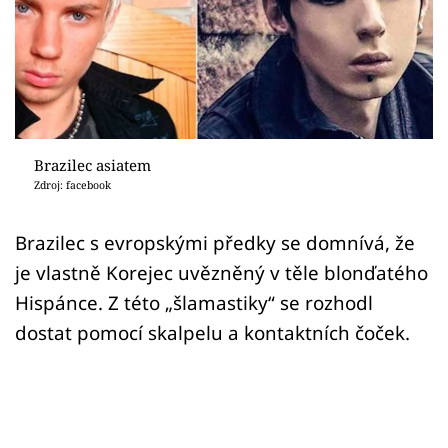
Sex a vztahy
Videa
Sledujte prima+
Přihlášení
Brazilec asiatem
Zdroj: facebook
Sledujte nás
Brazilec s evropskými předky se domnívá, že
je vlastně Korejec uvězněný v těle blonďatého
Hispánce. Z této „šlamastiky“ se rozhodl
dostat pomocí skalpelu a kontaktních čoček.