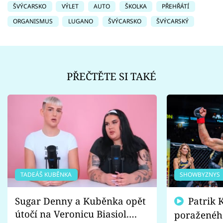
ŠVÝCARSKO
VÝLET
AUTO
ŠKOLKA
PŘEHŘÁTÍ
ORGANISMUS
LUGANO
ŠVÝCARSKO
ŠVÝCARSKÝ
PŘEČTĚTE SI TAKÉ
TADEÁŠ KUBĚNKA
SHOWBYZNYS
Sugar Denny a Kuběnka opět
Patrik Kincl se zastal
útočí na Veronicu Biasiol.
poraženéh