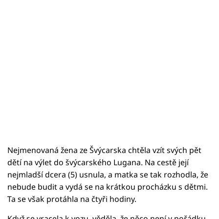
Nejmenovaná žena ze Švýcarska chtěla vzít svých pět
dětí na výlet do švýcarského Lugana. Na cestě její
nejmladší dcera (5) usnula, a matka se tak rozhodla, že
nebude budit a vydá se na krátkou procházku s dětmi.
Ta se však protáhla na čtyři hodiny.
Když se vracela k vozu, věděla, že něco není v pořádku.