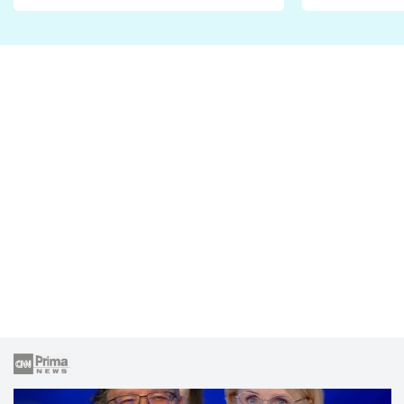
Proč je podle nich falešná a
fanoušci n
lže o své nevěře?