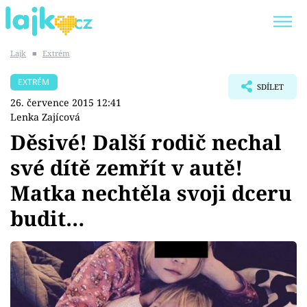
Lajk
■
Extrém
Trendy:
KARLOS VÉMOLA
ONLYFANS
EXTRÉM
SDÍLET
SHOPAHOLICADEL
CLASH OF THE STARS
26. července 2015 12:41
Lenka Zajícová
Děsivé! Další rodič nechal
své dítě zemřít v autě!
Témata
Matka nechtěla svoji dceru
Showbyznys
budit…
Youtubeři
Virály