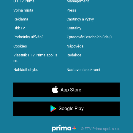
O FTV Prima
Management
Volná místa
Press
Reklama
Castingy a výzvy
HbbTV
Kontakty
Podmínky užívání
Zpracování osobních údajů
Cookies
Nápověda
Vlastník FTV Prima spol. s
Redakce
r.o.
Nahlásit chybu
Nastavení soukromí
App Store
Google Play
© FTV Prima spol. s r.o.