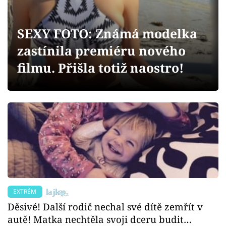
Sex a vztahy
Videa
SEXY FOTO: Známá modelka
zastínila premiéru nového
Sledujte prima+
filmu. Přišla totiž naostro!
Přihlášení
Sledujte nás
EXTRÉM
Děsivé! Další rodič nechal své dítě zemřít v
autě! Matka nechtěla svoji dceru budit…