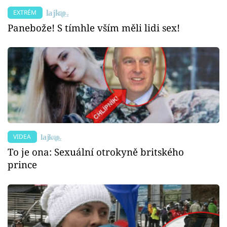
EXTRÉM
Panebože! S tímhle vším měli lidi sex!
VIDEA
To je ona: Sexuální otrokyně britského
prince