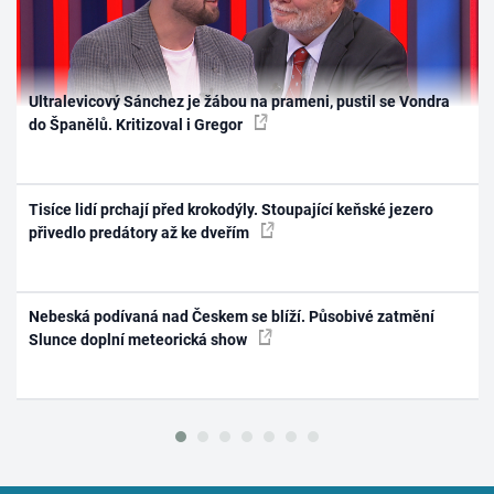
Ultralevicový Sánchez je žábou na prameni, pustil se Vondra
do Španělů. Kritizoval i Gregor
Tisíce lidí prchají před krokodýly. Stoupající keňské jezero
přivedlo predátory až ke dveřím
Nebeská podívaná nad Českem se blíží. Působivé zatmění
Slunce doplní meteorická show