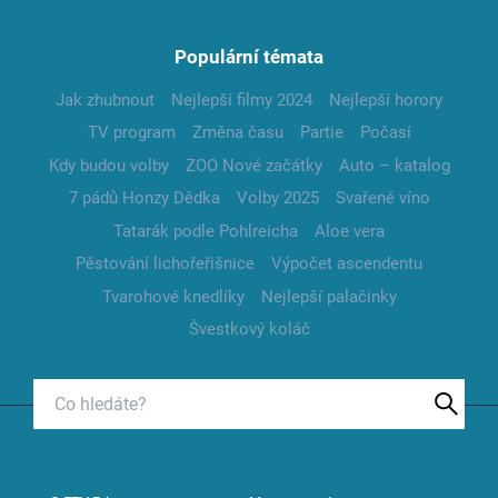
Populární témata
Jak zhubnout
Nejlepší filmy 2024
Nejlepší horory
TV program
Změna času
Partie
Počasí
Kdy budou volby
ZOO Nové začátky
Auto – katalog
7 pádů Honzy Dědka
Volby 2025
Svařené víno
Tatarák podle Pohlreicha
Aloe vera
Pěstování lichořeřišnice
Výpočet ascendentu
Tvarohové knedlíky
Nejlepší palačinky
Švestkový koláč