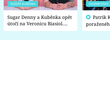
TADEÁŠ KUBĚNKA
SHOWBYZNYS
Sugar Denny a Kuběnka opět
Patrik Kincl se zastal
útočí na Veronicu Biasiol.
poraženéh
Proč je podle nich falešná a
fanoušci n
lže o své nevěře?