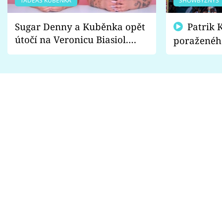
TADEÁŠ KUBĚNKA
SHOWBYZNYS
Sugar Denny a Kuběnka opět
Patrik Kincl se zastal
útočí na Veronicu Biasiol.
poraženéh
Proč je podle nich falešná a
fanoušci n
lže o své nevěře?