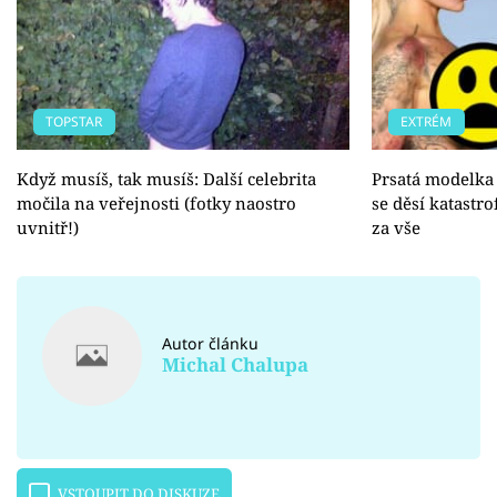
TOPSTAR
EXTRÉM
Když musíš, tak musíš: Další celebrita
Prsatá modelka 
močila na veřejnosti (fotky naostro
se děsí katastro
uvnitř!)
za vše
Autor článku
Michal Chalupa
VSTOUPIT DO DISKUZE