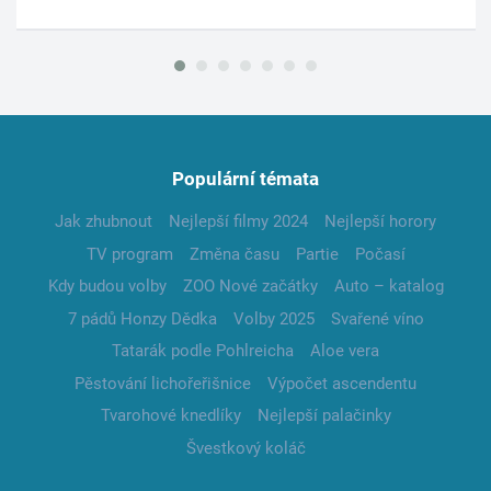
Populární témata
Jak zhubnout
Nejlepší filmy 2024
Nejlepší horory
TV program
Změna času
Partie
Počasí
Kdy budou volby
ZOO Nové začátky
Auto – katalog
7 pádů Honzy Dědka
Volby 2025
Svařené víno
Tatarák podle Pohlreicha
Aloe vera
Pěstování lichořeřišnice
Výpočet ascendentu
Tvarohové knedlíky
Nejlepší palačinky
Švestkový koláč