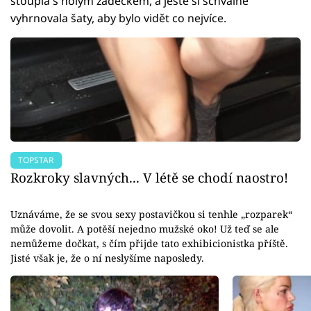
stoupla s holým zadečkem, a ještě si schválně
vyhrnovala šaty, aby bylo vidět co nejvíce.
TOPSTAR
Rozkroky slavných... V létě se chodí naostro!
Uznáváme, že se svou sexy postavičkou si tenhle „rozparek“
může dovolit. A potěší nejedno mužské oko! Už teď se ale
nemůžeme dočkat, s čím přijde tato exhibicionistka příště.
Jisté však je, že o ní neslyšíme naposledy.