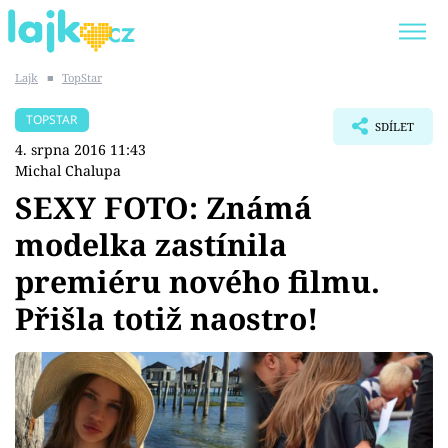
Lajk
■
TopStar
Trendy:
KARLOS VÉMOLA
ONLYFANS
TOPSTAR
SDÍLET
SHOPAHOLICADEL
CLASH OF THE STARS
4. srpna 2016 11:43
Michal Chalupa
SEXY FOTO: Známá
modelka zastínila
Témata
premiéru nového filmu.
Showbyznys
Přišla totiž naostro!
Youtubeři
Virály