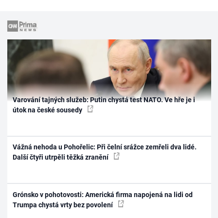
Varování tajných služeb: Putin chystá test NATO. Ve hře je i
útok na české sousedy
Vážná nehoda u Pohořelic: Při čelní srážce zemřeli dva lidé.
Další čtyři utrpěli těžká zranění
Grónsko v pohotovosti: Americká firma napojená na lidi od
Trumpa chystá vrty bez povolení