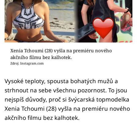
Sex a vztahy
Videa
Sledujte prima+
Přihlášení
Xenia Tchoumi (28) vyšla na premiéru nového
akčního filmu bez kalhotek.
Zdroj: Instagram.com
Sledujte nás
Vysoké teploty, spousta bohatých mužů a
strhnout na sebe všechnu pozornost. To jsou
nejspíš důvody, proč si švýcarská topmodelka
Xenia Tchoumi (28) vyšla na premiéru nového
akčního filmu bez kalhotek.