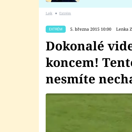
se v Plzni stalo
Lajk
■
Extrém
5. března 2015 10:00
Lenka Z
EXTRÉM
Dokonalé vid
koncem! Tento
nesmíte necha