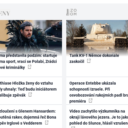
ma představila podzim: startuje
Tank KV-1 Němce dokonale
ma sport, vrací se Polabí, Zrádci
zaskočil
ové kriminálky
thiase Hložka ženy do vztahu
Operace Entebbe ukázala
dy uhnaly: Teď budu iniciátorem
schopnosti Izraele. Při
 slibuje zpěvák
osvobozování rukojmích padl br
premiéra
zloučení s Glenem Hansardem:
Video zachytilo výzkumníka na
outěná rakev, dojemná řeč Bona
okraji lávového jezera. Je to jak
zpěv Irglové s Vedderem
pohled do Slunce, hlásil vzruše