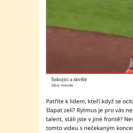
Šokující a skvělé
Zdroj: Youtube
Patříte k lidem, kteří když se oc
šlapat zelí? Rytmus je pro vás
talent, stáli jste v jiné frontě? N
tomto videu s nečekaným konce