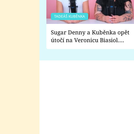
TADEÁŠ KUBĚNKA
Sugar Denny a Kuběnka opět
útočí na Veronicu Biasiol.
Proč je podle nich falešná a
lže o své nevěře?