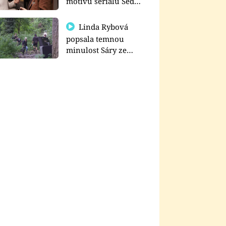
motivu seriálu Sedm
schodů k moci
Linda Rybová
popsala temnou
minulost Sáry ze
seriálu Zákony vlka