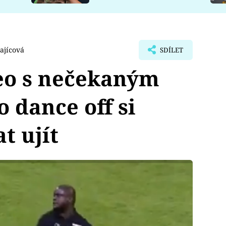
ajícová
SDÍLET
eo s nečekaným
 dance off si
t ujít