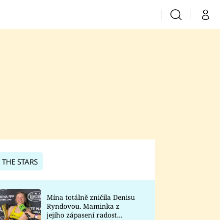
Vyhledávání
Můj 
Prima+
CNN Prima News
Prima Fresh
Prima Living
Prima Zoom
 THE STARS
Prima Lajk
Mína totálně zničila Denisu
Ryndovou. Maminka z
Sledujte nás
jejího zápasení radost