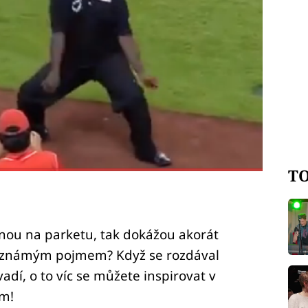
TO
itnou na parketu, tak dokážou akorát
 neznámým pojmem? Když se rozdával
evadí, o to víc se můžete inspirovat v
m!