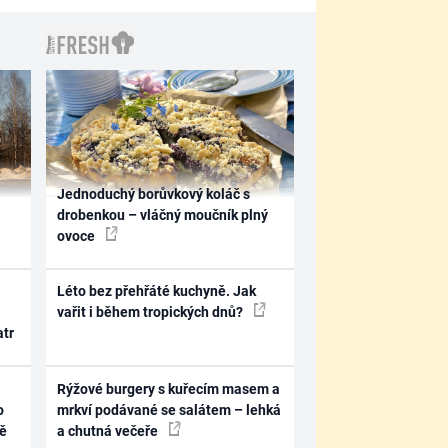
Jednoduchý borůvkový koláč s
drobenkou – vláčný moučník plný
ovoce
Léto bez přehřáté kuchyně. Jak
vařit i během tropických dnů?
atr
Rýžové burgery s kuřecím masem a
o
mrkví podávané se salátem – lehká
ně
a chutná večeře