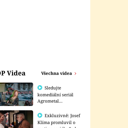
P Videa
Všechna videa
Sledujte
komediální seriál
Agrometal
exkluzivně na
prima+
Exkluzivně: Josef
Klíma promluvil o