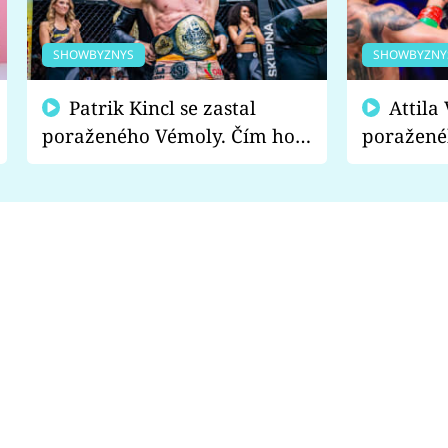
SHOWBYZNYS
SHOWBYZNY
Patrik Kincl se zastal
Attila Végh podpořil
poraženého Vémoly. Čím ho
poražené
fanoušci naštvali?
chce radě
s vítězem