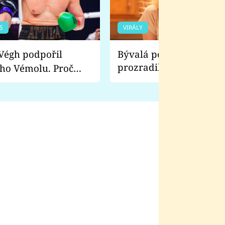
S
VIRÁLY
Bývalá pornoherečka
prozradila, co ji šokova
ho Vémolu. Proč
natáčení Euforie. Vážně
ji zápasit s ním než
bylo drsnější než hanba
 Kinclem?
filmy?