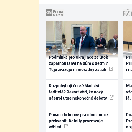
Podmínka pro Ukrajince za útok
Pri
zápalnou lahví na dům s dětmi?
Pri
Tejc zvažuje mimořádný zásah
i n
Rozpohybují české školství
Ma
ředitelé? Resort věří, že nový
vž
nástroj utne nekonečné debaty
já,
Počasí do konce prázdnin může
Ro
překvapit. Detaily prozrazuje
Pr
výhled
a 