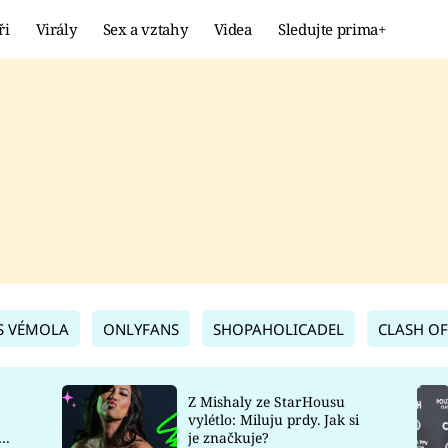
ři
Virály
Sex a vztahy
Videa
Sledujte prima+
Showbyznys
Extrém
VIRÁLY
KURIOZITY
VIDEA
KVÍZY
S VÉMOLA
ONLYFANS
SHOPAHOLICADEL
CLASH OF
Z Mishaly ze StarHousu
vylétlo: Miluju prdy. Jak si
co
je značkuje?