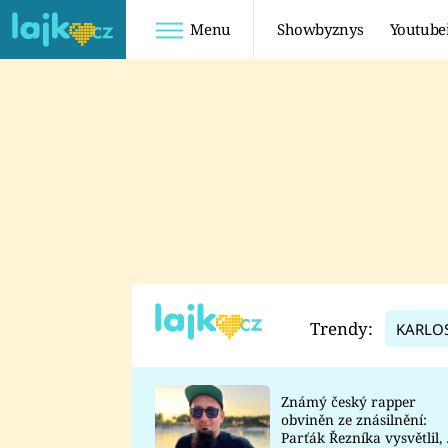
Menu
Showbyznys
Youtube
Youtuberky
Youtubeři
SHOPAHOLICADEL
FATTYPILLOW
ANNA ŠULC
FREESCOOT
SUGAR DENNY
ADAM KAJUMI
LADUŠKA
TADEÁŠ KUBĚNKA
DOMINIKA
DATEL
Trendy:
KARLO
MYSLIVCOVÁ
Známý český rapper
obviněn ze znásilnění:
Parťák Řezníka vysvětlil, 