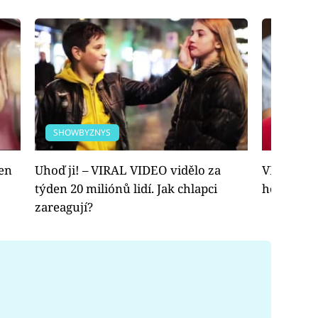
SHOWBYZNYS
EXTRÉM
jen
Uhoď ji! – VIRAL VIDEO vidělo za
VIDEO – ž
týden 20 miliónů lidí. Jak chlapci
hodinu. T
zareagují?