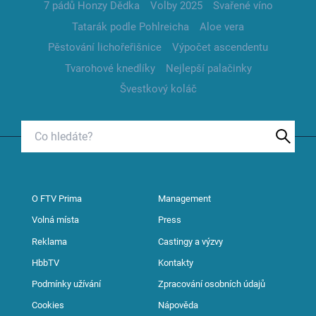
7 pádů Honzy Dědka
Volby 2025
Svařené víno
Tatarák podle Pohlreicha
Aloe vera
Pěstování lichořeřišnice
Výpočet ascendentu
Tvarohové knedlíky
Nejlepší palačinky
Švestkový koláč
O FTV Prima
Management
Volná místa
Press
Reklama
Castingy a výzvy
HbbTV
Kontakty
Podmínky užívání
Zpracování osobních údajů
Cookies
Nápověda