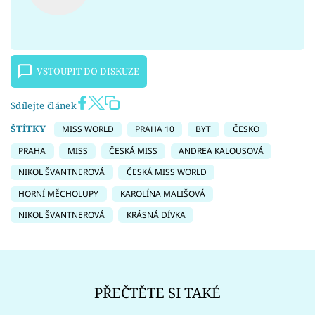
VSTOUPIT DO DISKUZE
Sdílejte článek
ŠTÍTKY
MISS WORLD
PRAHA 10
BYT
ČESKO
PRAHA
MISS
ČESKÁ MISS
ANDREA KALOUSOVÁ
NIKOL ŠVANTNEROVÁ
ČESKÁ MISS WORLD
HORNÍ MĚCHOLUPY
KAROLÍNA MALIŠOVÁ
NIKOL ŠVANTNEROVÁ
KRÁSNÁ DÍVKA
PŘEČTĚTE SI TAKÉ