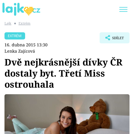
Lajk
■
Extrém
Trendy:
KARLOS VÉMOLA
ONLYFANS
EXTRÉM
SDÍLET
SHOPAHOLICADEL
CLASH OF THE STARS
16. dubna 2015 13:30
Lenka Zajícová
Dvě nejkrásnější dívky ČR
dostaly byt. Třetí Miss
Témata
ostrouhala
Showbyznys
Youtubeři
Virály