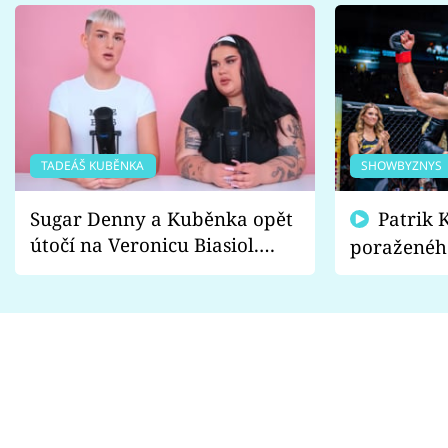
TADEÁŠ KUBĚNKA
SHOWBYZNYS
Sugar Denny a Kuběnka opět
Patrik Kincl se zastal
útočí na Veronicu Biasiol.
poraženéh
Proč je podle nich falešná a
fanoušci n
lže o své nevěře?