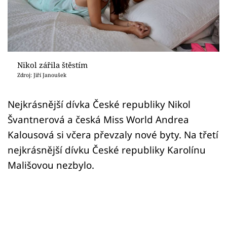
Sex a vztahy
Videa
Sledujte prima+
Nikol zářila štěstím
Zdroj: Jiří Janoušek
Přihlášení
Nejkrásnější dívka České republiky Nikol
Švantnerová a česká Miss World Andrea
Sledujte nás
Kalousová si včera převzaly nové byty. Na třetí
nejkrásnější dívku České republiky Karolínu
Mališovou nezbylo.