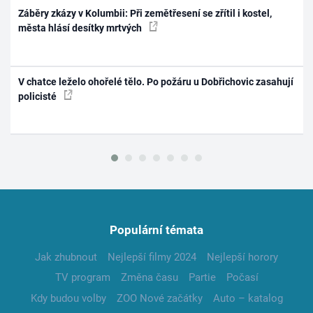
Záběry zkázy v Kolumbii: Při zemětřesení se zřítil i kostel,
města hlásí desítky mrtvých
V chatce leželo ohořelé tělo. Po požáru u Dobřichovic zasahují
policisté
Populární témata
Jak zhubnout
Nejlepší filmy 2024
Nejlepší horory
TV program
Změna času
Partie
Počasí
Kdy budou volby
ZOO Nové začátky
Auto – katalog