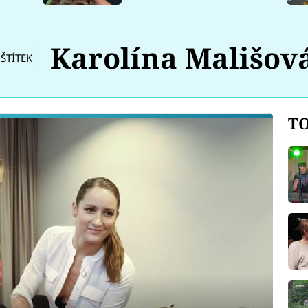
Karolína Mališov
ŠTÍTEK
TO