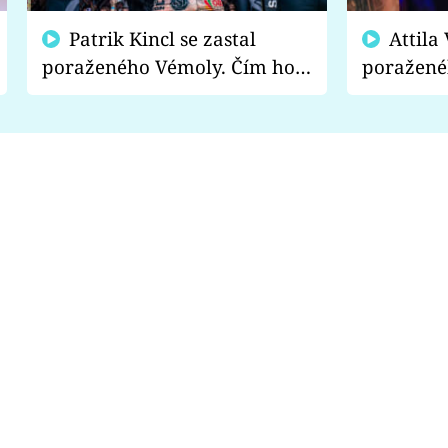
Patrik Kincl se zastal
Attila Végh podpořil
poraženého Vémoly. Čím ho
poražené
fanoušci naštvali?
chce radě
s vítězem