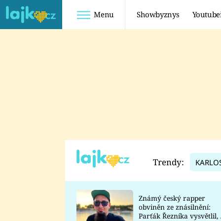
Menu
Showbyznys
Youtube
Youtuberky
Youtubeři
SHOPAHOLICADEL
FATTYPILLOW
ANNA ŠULC
FREESCOOT
SUGAR DENNY
ADAM KAJUMI
LADUŠKA
TADEÁŠ KUBĚNKA
DOMINIKA
DATEL
Trendy:
KARLO
MYSLIVCOVÁ
Známý český rapper
obviněn ze znásilnění:
Parťák Řezníka vysvětlil, 