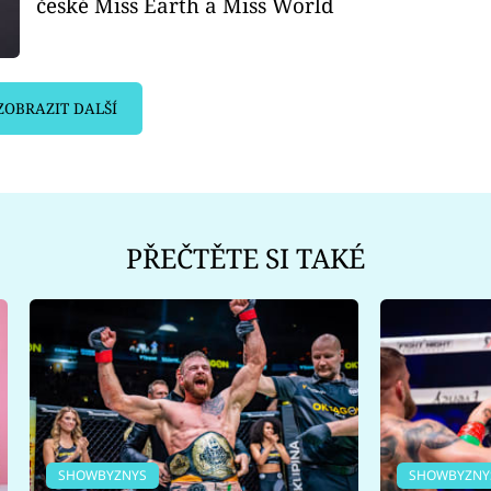
české Miss Earth a Miss World
ZOBRAZIT DALŠÍ
PŘEČTĚTE SI TAKÉ
SHOWBYZNYS
SHOWBYZNY