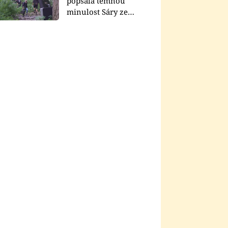
popsala temnou
minulost Sáry ze
seriálu Zákony vlka