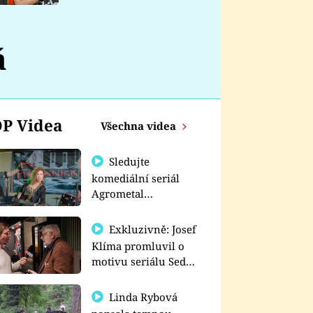
nemá
á
P Videa
Všechna videa
Sledujte
komediální seriál
Agrometal
exkluzivně na
prima+
Exkluzivně: Josef
Klíma promluvil o
motivu seriálu Sedm
schodů k moci
Linda Rybová