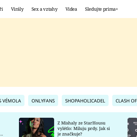
ři
Virály
Sex a vztahy
Videa
Sledujte prima+
Showbyznys
Extrém
VIRÁLY
KURIOZITY
VIDEA
KVÍZY
S VÉMOLA
ONLYFANS
SHOPAHOLICADEL
CLASH OF
Z Mishaly ze StarHousu
vylétlo: Miluju prdy. Jak si
co
je značkuje?