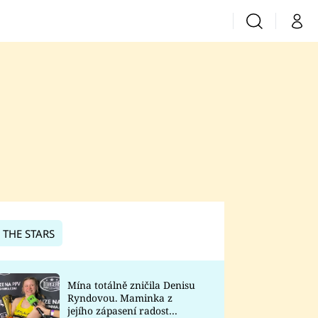
Vyhledávání
Můj 
Prima+
CNN Prima News
Prima Fresh
Prima Living
Prima Zoom
 THE STARS
Prima Lajk
Mína totálně zničila Denisu
Ryndovou. Maminka z
Sledujte nás
jejího zápasení radost