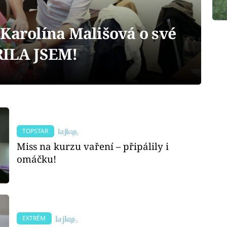
 Karolína Mališová o své
ŘILA JSEM!
TOPSTAR
Miss na kurzu vaření – připálily i
omáčku!
EXTRÉM