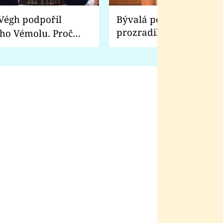
Bývalá pornoherečka
prozradila, co ji šokova
ho Vémolu. Proč
natáčení Euforie. Vážně
ji zápasit s ním než
bylo drsnější než hanba
 Kinclem?
filmy?