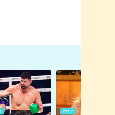
S
VIRÁLY