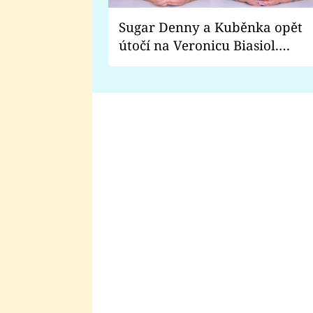
Sugar Denny a Kuběnka opět
útočí na Veronicu Biasiol.
Proč je podle nich falešná a
lže o své nevěře?