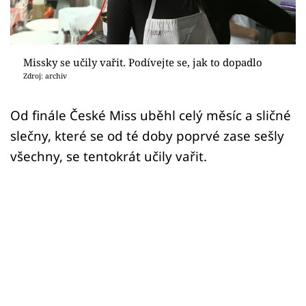
Sex a vztahy
Videa
Missky se učily vařit. Podívejte se, jak to dopadlo
Sledujte prima+
Zdroj: archiv
Přihlášení
Od finále České Miss uběhl celý měsíc a sličné
slečny, které se od té doby poprvé zase sešly
všechny, se tentokrát učily vařit.
Sledujte nás