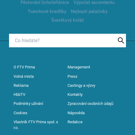
Pěstování lichořeřišnice
Výpočet ascendentu
Tvarohové knedlíky
Nejlepší palačinky
Švestkový koláč
O FTV Prima
Management
Volná místa
Press
Reklama
Castingy a výzvy
HbbTV
Kontakty
Podmínky užívání
Zpracování osobních údajů
Cookies
Nápověda
Vlastník FTV Prima spol. s
Redakce
r.o.