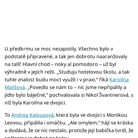
U předkrmu se moc nezapotily. Všechno bylo v
podstatě připravené, a tak jen dobrotu naaranžovaly
na talíř. Hlavní chod – noky al pomodoro – už byl
výhradně v jejich režii. „Studuju hotelovou školu, a tak
tuhle znalost budu moct využít i v praxi,“ říká
Karolína
Mališová
. „Povedlo se nám to – nic jsme nepřipálily a
jídlo bylo báječné,“ pochvalovala si Nikol Švantnerová, s
níž byla Karolína ve dvojici.
To
Andrea Kalousová
, která byla ve dvojici s Monikou
Leovou, připálila i omáčku. „Ale omylem,“ hájí se kráska
a dodává, že se nic nestalo, protože její babička tvrdí, že
spálenina je dobrá na krásu.