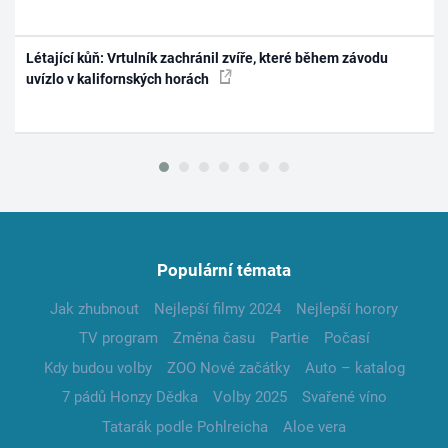
Létající kůň: Vrtulník zachránil zvíře, které během závodu
uvízlo v kalifornských horách
Populární témata
Jak zhubnout
Nejlepší filmy 2024
Nejlepší horory
TV program
Změna času
Partie
Počasí
Kdy budou volby
ZOO Nové začátky
Auto – katalog
7 pádů Honzy Dědka
Volby 2025
Svařené víno
Tatarák podle Pohlreicha
Aloe vera