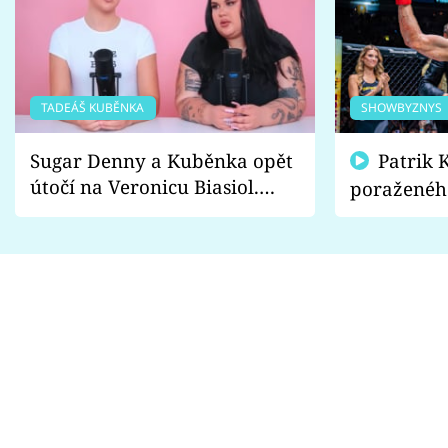
TADEÁŠ KUBĚNKA
SHOWBYZNYS
Sugar Denny a Kuběnka opět
Patrik Kincl se zastal
útočí na Veronicu Biasiol.
poraženéh
Proč je podle nich falešná a
fanoušci n
lže o své nevěře?