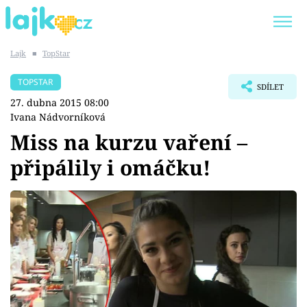
Lajk
■
TopStar
Trendy:
KARLOS VÉMOLA
ONLYFANS
TOPSTAR
SDÍLET
SHOPAHOLICADEL
CLASH OF THE STARS
27. dubna 2015 08:00
Ivana Nádvorníková
Miss na kurzu vaření –
připálily i omáčku!
Témata
Showbyznys
Youtubeři
Virály