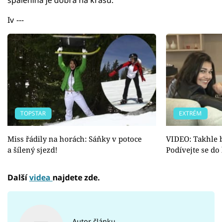
Iv
---
TOPSTAR
EXTRÉM
Miss řádily na horách: Sáňky v potoce
VIDEO: Takhle b
a šílený sjezd!
Podívejte se do
Další
videa
najdete zde.
Autor článku