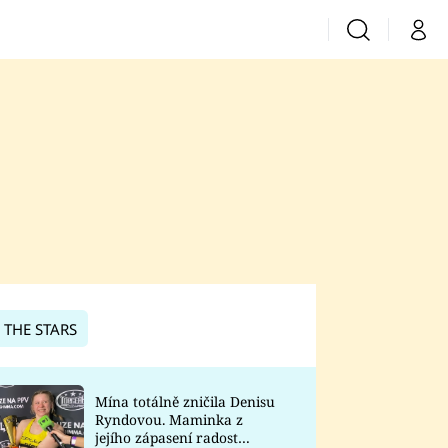
Vyhledávání
Můj 
Prima+
CNN Prima News
Prima Fresh
Prima Living
Prima Zoom
 THE STARS
Prima Lajk
Mína totálně zničila Denisu
Ryndovou. Maminka z
Sledujte nás
jejího zápasení radost