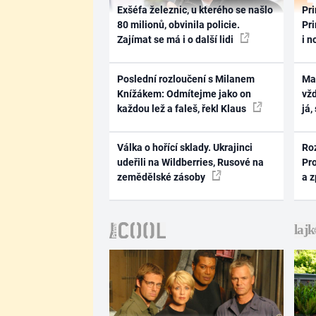
Exšéfa železnic, u kterého se našlo
Pri
80 milionů, obvinila policie.
Pri
Zajímat se má i o další lidi
i n
Poslední rozloučení s Milanem
Ma
Knížákem: Odmítejme jako on
vž
každou lež a faleš, řekl Klaus
já,
Válka o hořící sklady. Ukrajinci
Ro
udeřili na Wildberries, Rusové na
Pr
zemědělské zásoby
a 