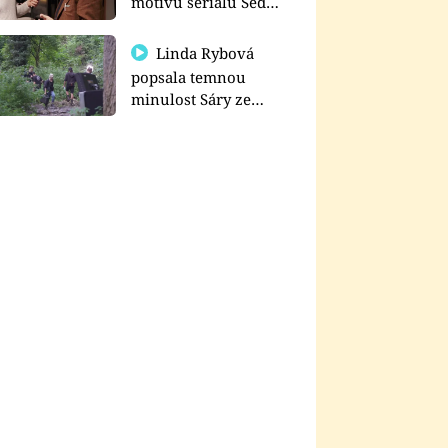
motivu seriálu Sedm
schodů k moci
Linda Rybová
popsala temnou
minulost Sáry ze
seriálu Zákony vlka