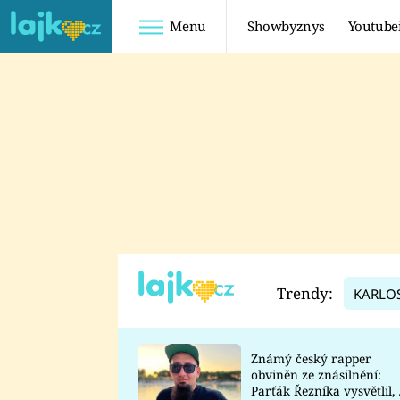
Menu
Showbyznys
Youtube
Youtuberky
Youtubeři
SHOPAHOLICADEL
FATTYPILLOW
ANNA ŠULC
FREESCOOT
SUGAR DENNY
ADAM KAJUMI
LADUŠKA
TADEÁŠ KUBĚNKA
DOMINIKA
DATEL
Trendy:
KARLO
MYSLIVCOVÁ
Známý český rapper
obviněn ze znásilnění:
Parťák Řezníka vysvětlil, 