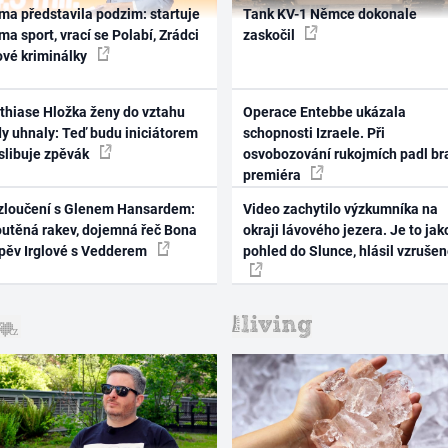
ma představila podzim: startuje
Tank KV-1 Němce dokonale
ma sport, vrací se Polabí, Zrádci
zaskočil
ové kriminálky
thiase Hložka ženy do vztahu
Operace Entebbe ukázala
dy uhnaly: Teď budu iniciátorem
schopnosti Izraele. Při
 slibuje zpěvák
osvobozování rukojmích padl br
premiéra
zloučení s Glenem Hansardem:
Video zachytilo výzkumníka na
outěná rakev, dojemná řeč Bona
okraji lávového jezera. Je to jak
zpěv Irglové s Vedderem
pohled do Slunce, hlásil vzruše