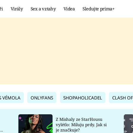
ři
Virály
Sex a vztahy
Videa
Sledujte prima+
Showbyznys
Extrém
VIRÁLY
KURIOZITY
VIDEA
KVÍZY
S VÉMOLA
ONLYFANS
SHOPAHOLICADEL
CLASH OF
Z Mishaly ze StarHousu
vylétlo: Miluju prdy. Jak si
co
je značkuje?