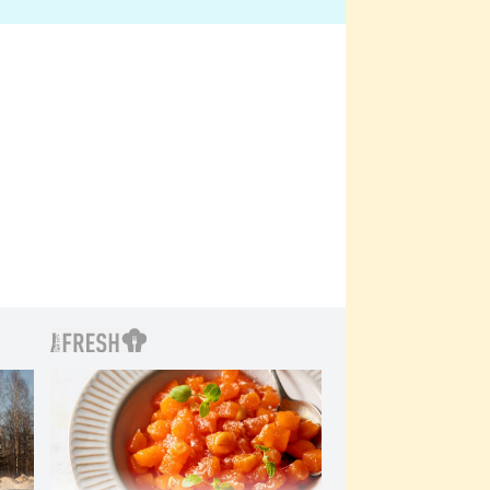
bylo drsnější než hanba
 Kinclem?
filmy?