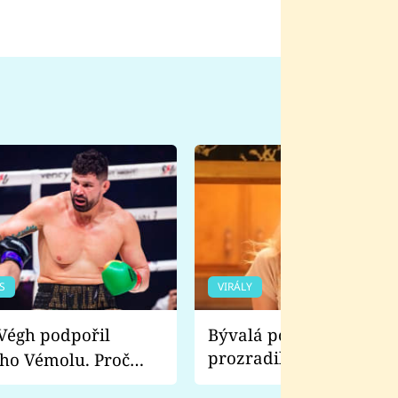
S
VIRÁLY
Bývalá pornoherečka
prozradila, co ji šokova
ho Vémolu. Proč
natáčení Euforie. Vážně
ji zápasit s ním než