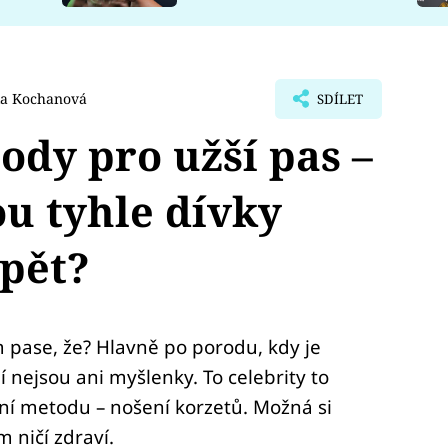
la Kochanová
SDÍLET
dy pro užší pas –
ou tyhle dívky
pět?
 pase, že? Hlavně po porodu, kdy je
í nejsou ani myšlenky. To celebrity to
ní metodu – nošení korzetů. Možná si
 ničí zdraví.