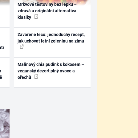
Mrkvové těstoviny bez lepku –
zdravá a originální alternativa
klasiky
Zavařené lečo: jednoduchý recept,
jak uchovat letní zeleninu na zimu
atr
Malinový chia pudink s kokosem –
o
veganský dezert plný ovoce a
ně
ořechů