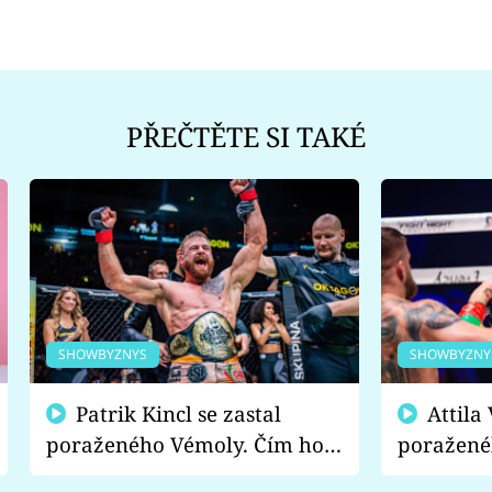
PŘEČTĚTE SI TAKÉ
SHOWBYZNYS
SHOWBYZNY
Patrik Kincl se zastal
Attila Végh podpořil
poraženého Vémoly. Čím ho
poražené
fanoušci naštvali?
chce radě