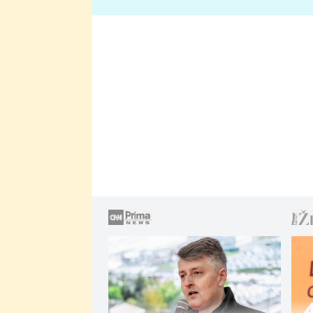
lže o své nevěře?