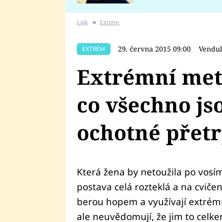
se v Plzni stalo
Lajk
■
Extrém
29. června 2015 09:00
Vendu
EXTRÉM
Extrémní meto
co všechno js
ochotné přetr
Která žena by netoužila po vosím
postava celá rozteklá a na cvičen
berou hopem a využívají extrém
ale neuvědomují, že jim to celkem