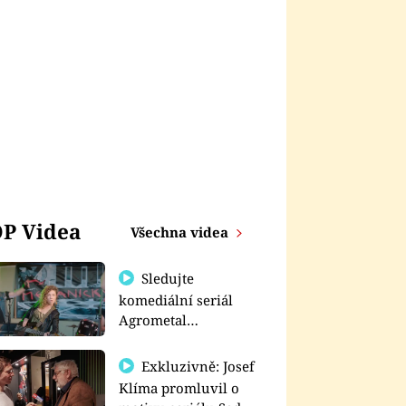
P Videa
Všechna videa
Sledujte
komediální seriál
Agrometal
exkluzivně na
prima+
Exkluzivně: Josef
Klíma promluvil o