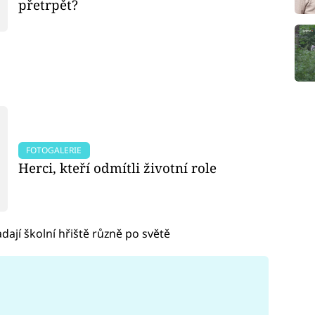
přetrpět?
FOTOGALERIE
Herci, kteří odmítli životní role
adají školní hřiště různě po světě