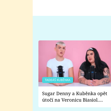
TADEÁŠ KUBĚNKA
Sugar Denny a Kuběnka opět
útočí na Veronicu Biasiol.
Proč je podle nich falešná a