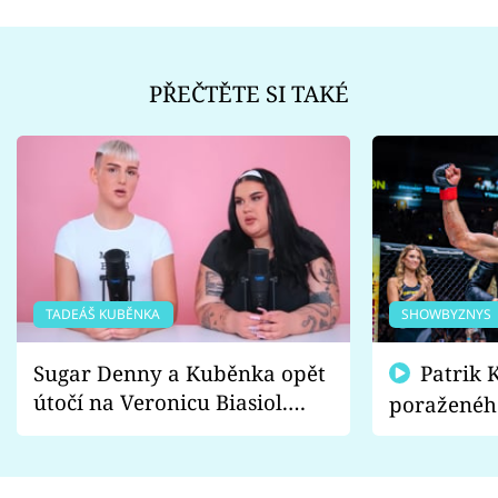
PŘEČTĚTE SI TAKÉ
TADEÁŠ KUBĚNKA
SHOWBYZNYS
Sugar Denny a Kuběnka opět
Patrik Kincl se zastal
útočí na Veronicu Biasiol.
poraženéh
Proč je podle nich falešná a
fanoušci n
lže o své nevěře?