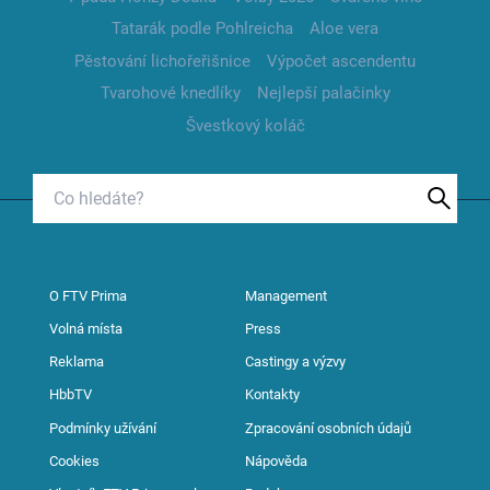
Tatarák podle Pohlreicha
Aloe vera
Pěstování lichořeřišnice
Výpočet ascendentu
Tvarohové knedlíky
Nejlepší palačinky
Švestkový koláč
O FTV Prima
Management
Volná místa
Press
Reklama
Castingy a výzvy
HbbTV
Kontakty
Podmínky užívání
Zpracování osobních údajů
Cookies
Nápověda