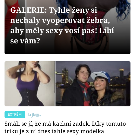
Sex a vztahy
GALERIE: Tyhle ženy si
Videa
nechaly vyoperovat žebra,
aby měly sexy vosí pas! Líbí
Sledujte prima+
se vám?
Přihlášení
Sledujte nás
EXTRÉM
Smáli se jí, že má kachní zadek. Díky tomuto
triku je z ní dnes tahle sexy modelka