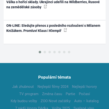
Válka o hořící sklady. Ukrajinci udeřili na Wildberries, Rusové
na zemědělské zásoby
ON-LINE: Sledujte přenos z posledního rozloučení s Milanem
Knížákem. Promluví Klaus i Klempíř
Populární témata
Jak zhubnout
Nejlepší filmy 2024
Nejlepší horory
TV program
Změna času
Partie
Počasí
Kdy budou volby
ZOO Nové začátky
Auto – katalog
7 pádů Honzy Dědka
Volby 2025
Svařené víno