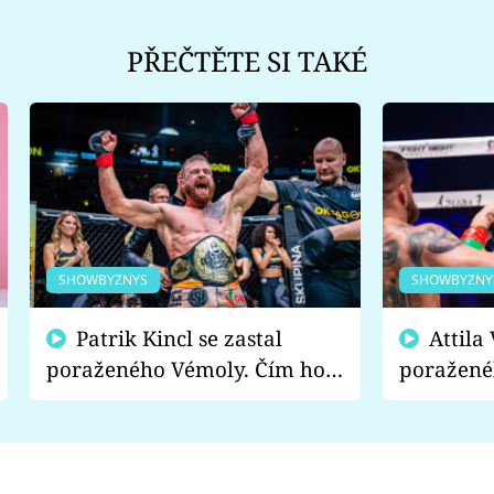
PŘEČTĚTE SI TAKÉ
SHOWBYZNYS
SHOWBYZNY
Patrik Kincl se zastal
Attila Végh podpořil
poraženého Vémoly. Čím ho
poražené
fanoušci naštvali?
chce radě
s vítězem