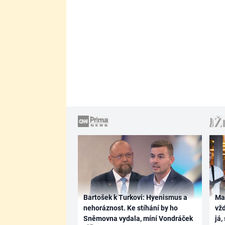
Bartošek k Turkovi: Hyenismus a
Ma
nehoráznost. Ke stíhání by ho
vž
Sněmovna vydala, míní Vondráček
já,