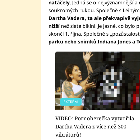
natáčely
. Jedná se o nejvýznamnější a n
soukromých rukou. Společně s Leinými 
Dartha Vadera, ta ale překvapivě vyjd
nižší
než zlaté bikini. Je jasné, co bylo p
skončí 1. října. Společně s „pozůstalostí
parku nebo snímků Indiana Jones a T
EXTRÉM
VIDEO: Pornoherečka vytvořila
Dartha Vadera z více než 300
vibrátorů!