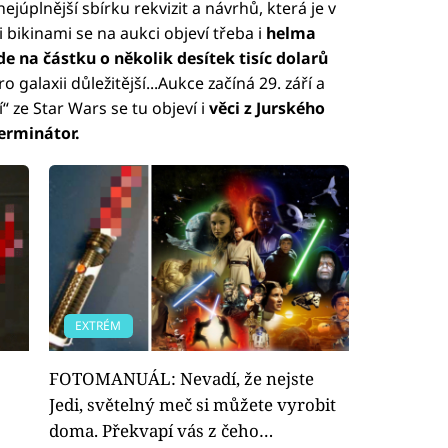
ejúplnější sbírku rekvizit a návrhů, která je v
bikinami se na aukci objeví třeba i
helma
e na částku o několik desítek tisíc dolarů
ro galaxii důležitější...Aukce začíná 29. září a
“ ze Star Wars se tu objeví i
věci z Jurského
erminátor.
EXTRÉM
FOTOMANUÁL: Nevadí, že nejste
Jedi, světelný meč si můžete vyrobit
doma. Překvapí vás z čeho…