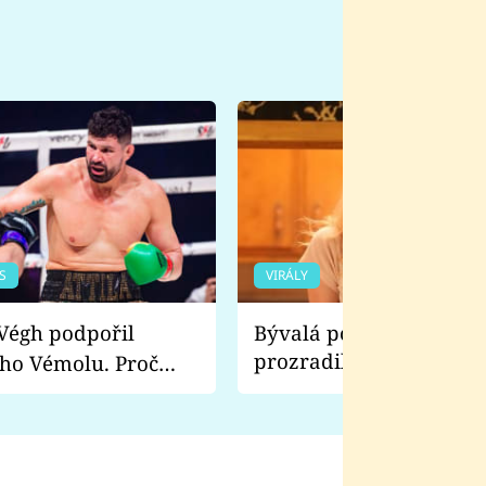
S
VIRÁLY
Bývalá pornoherečka
prozradila, co ji šokova
ho Vémolu. Proč
natáčení Euforie. Vážně
ji zápasit s ním než
bylo drsnější než hanba
 Kinclem?
filmy?