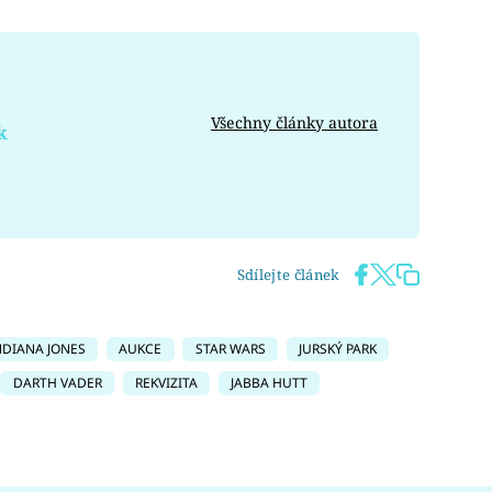
Všechny články autora
k
Sdílejte článek
NDIANA JONES
AUKCE
STAR WARS
JURSKÝ PARK
DARTH VADER
REKVIZITA
JABBA HUTT