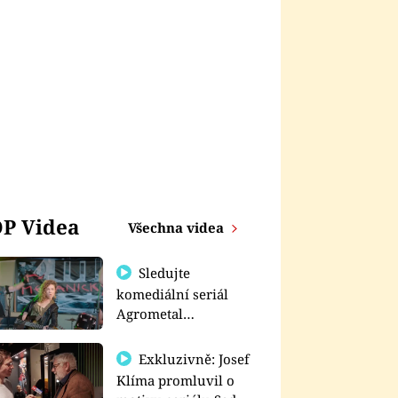
P Videa
Všechna videa
Sledujte
komediální seriál
Agrometal
exkluzivně na
prima+
Exkluzivně: Josef
Klíma promluvil o