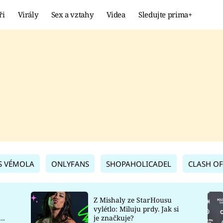
ři
Virály
Sex a vztahy
Videa
Sledujte prima+
Showbyznys
Extrém
VIRÁLY
KURIOZITY
VIDEA
KVÍZY
S VÉMOLA
ONLYFANS
SHOPAHOLICADEL
CLASH OF
Z Mishaly ze StarHousu
vylétlo: Miluju prdy. Jak si
co
je značkuje?