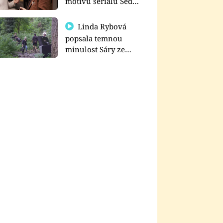
motivu seriálu Sedm
schodů k moci
Linda Rybová
popsala temnou
minulost Sáry ze
seriálu Zákony vlka