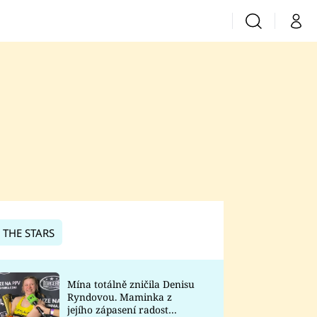
Vyhledávání
Můj 
Prima+
CNN Prima News
Prima Fresh
Prima Living
Prima Zoom
 THE STARS
Prima Lajk
Mína totálně zničila Denisu
Ryndovou. Maminka z
Sledujte nás
jejího zápasení radost