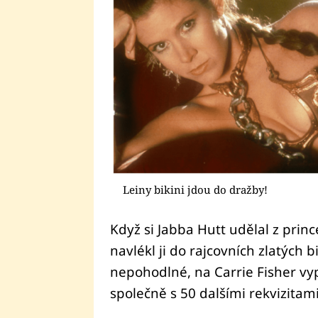
Leiny bikini jdou do dražby!
Když si Jabba Hutt udělal z princ
navlékl ji do rajcovních zlatých b
nepohodlné, na Carrie Fisher vy
společně s 50 dalšími rekvizitam