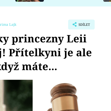
rima Lajk
SDÍLET
y princezny Leii
! Přítelkyni je ale
když máte...