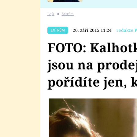
se v Plzni stalo
Lajk
■
Extrém
20. září 2015 11:24
redakce P
EXTRÉM
FOTO: Kalhotk
jsou na prodej
pořídíte jen, 