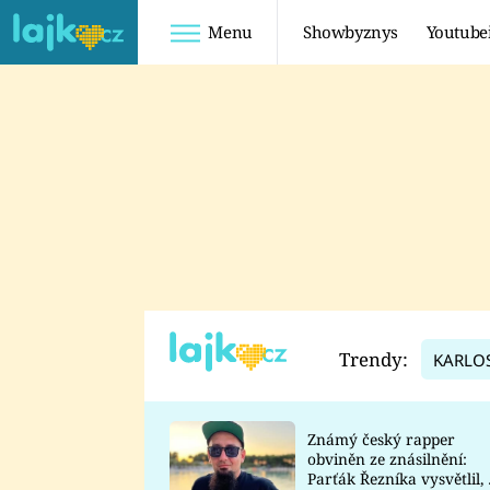
Menu
Showbyznys
Youtube
Youtuberky
Youtubeři
SHOPAHOLICADEL
FATTYPILLOW
ANNA ŠULC
FREESCOOT
SUGAR DENNY
ADAM KAJUMI
LADUŠKA
TADEÁŠ KUBĚNKA
DOMINIKA
DATEL
Trendy:
KARLO
MYSLIVCOVÁ
Známý český rapper
obviněn ze znásilnění:
Parťák Řezníka vysvětlil, 