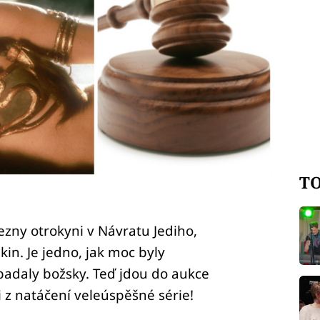
TO
ezny otrokyni v Návratu Jediho,
ikin. Je jedno, jak moc byly
padaly božsky. Teď jdou do aukce
i z natáčení veleúspěšné série!