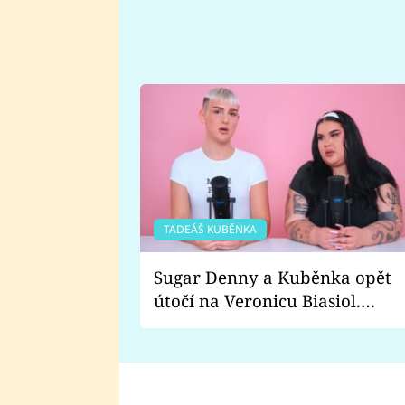
TADEÁŠ KUBĚNKA
Sugar Denny a Kuběnka opět
útočí na Veronicu Biasiol.
Proč je podle nich falešná a
lže o své nevěře?