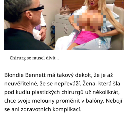
Sex a vztahy
Videa
Sledujte prima+
Přihlášení
Chirurg se musel divit...
Sledujte nás
Blondie Bennett má takový dekolt, že je až
neuvěřitelné, že se nepřeváží. Žena, která šla
pod kudlu plastických chirurgů už několikrát,
chce svoje melouny proměnit v balóny. Nebojí
se ani zdravotních komplikací.