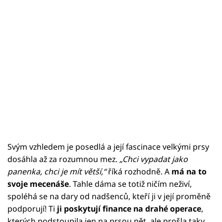
Svým vzhledem je posedlá a její fascinace velkými prsy
dosáhla až za rozumnou mez.
„Chci vypadat jako
panenka, chci je mít větší,“
říká rozhodně. A
má na to
svoje mecenáše
. Tahle dáma se totiž ničím neživí,
spoléhá se na dary od nadšenců, kteří ji v její proměně
podporují! Ti
ji poskytují finance na drahé operace
,
kterých podstoupila jen na prsou pět, ale prošla taky