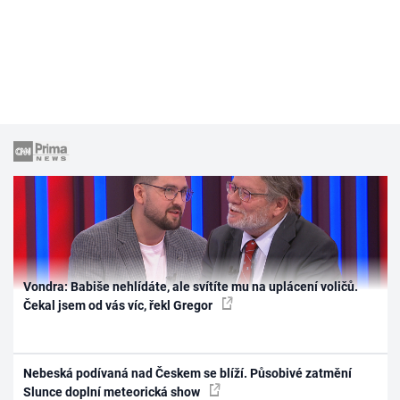
Vondra: Babiše nehlídáte, ale svítíte mu na uplácení voličů.
Čekal jsem od vás víc, řekl Gregor
Nebeská podívaná nad Českem se blíží. Působivé zatmění
Slunce doplní meteorická show