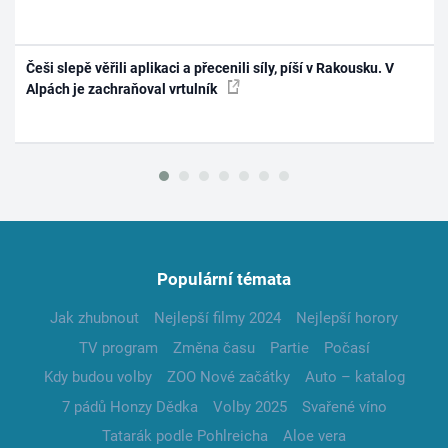
Češi slepě věřili aplikaci a přecenili síly, píší v Rakousku. V
Alpách je zachraňoval vrtulník
Populární témata
Jak zhubnout
Nejlepší filmy 2024
Nejlepší horory
TV program
Změna času
Partie
Počasí
Kdy budou volby
ZOO Nové začátky
Auto – katalog
7 pádů Honzy Dědka
Volby 2025
Svařené víno
Tatarák podle Pohlreicha
Aloe vera