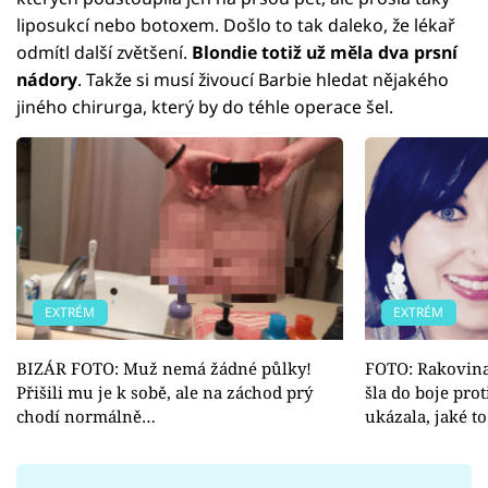
liposukcí nebo botoxem. Došlo to tak daleko, že lékař
odmítl další zvětšení.
Blondie totiž už měla dva prsní
nádory
. Takže si musí živoucí Barbie hledat nějakého
jiného chirurga, který by do téhle operace šel.
EXTRÉM
EXTRÉM
BIZÁR FOTO: Muž nemá žádné půlky!
FOTO: Rakovina
Přišili mu je k sobě, ale na záchod prý
šla do boje pr
chodí normálně…
ukázala, jaké t