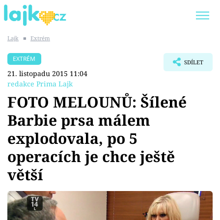
Lajk
■
Extrém
Trendy:
KARLOS VÉMOLA
ONLYFANS
EXTRÉM
SDÍLET
SHOPAHOLICADEL
CLASH OF THE STARS
21. listopadu 2015 11:04
redakce Prima Lajk
FOTO MELOUNŮ: Šílené
Barbie prsa málem
Témata
explodovala, po 5
Showbyznys
operacích je chce ještě
větší
Youtubeři
Virály