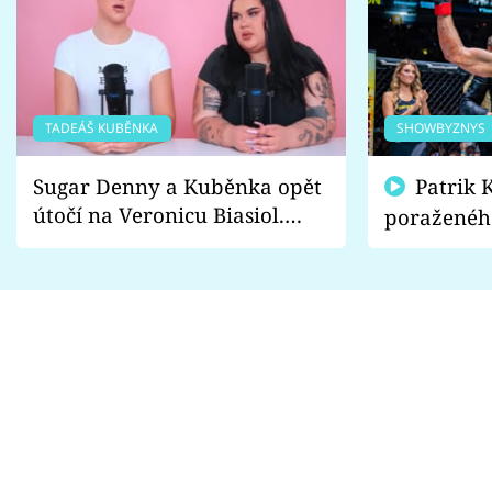
TADEÁŠ KUBĚNKA
SHOWBYZNYS
Sugar Denny a Kuběnka opět
Patrik Kincl se zastal
útočí na Veronicu Biasiol.
poraženéh
Proč je podle nich falešná a
fanoušci n
lže o své nevěře?