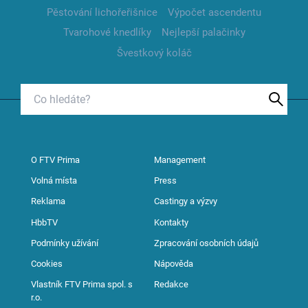
Pěstování lichořeřišnice
Výpočet ascendentu
Tvarohové knedlíky
Nejlepší palačinky
Švestkový koláč
O FTV Prima
Management
Volná místa
Press
Reklama
Castingy a výzvy
HbbTV
Kontakty
Podmínky užívání
Zpracování osobních údajů
Cookies
Nápověda
Vlastník FTV Prima spol. s
Redakce
r.o.