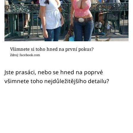
Sex a vztahy
Videa
Sledujte prima+
Přihlášení
Všimnete si toho hned na první pokus?
Zdroj: facebook.com
Sledujte nás
Jste prasáci, nebo se hned na poprvé
všimnete toho nejdůležitějšího detailu?