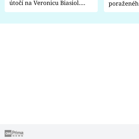
útočí na Veronicu Biasiol.
poraženéh
Proč je podle nich falešná a
fanoušci n
lže o své nevěře?