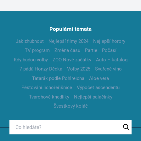
Populární témata
Jak zhubnout
Nejlepší filmy 2024
Nejlepší horory
TV program
Změna času
Partie
Počasí
Kdy budou volby
ZOO Nové začátky
Auto – katalog
7 pádů Honzy Dědka
Volby 2025
Svařené víno
Tatarák podle Pohlreicha
Aloe vera
Pěstování lichořeřišnice
Výpočet ascendentu
Tvarohové knedlíky
Nejlepší palačinky
Švestkový koláč