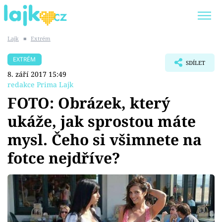
Lajk
■
Extrém
Trendy:
KARLOS VÉMOLA
ONLYFANS
EXTRÉM
SDÍLET
SHOPAHOLICADEL
CLASH OF THE STARS
8. září 2017 15:49
redakce Prima Lajk
FOTO: Obrázek, který
ukáže, jak sprostou máte
Témata
mysl. Čeho si všimnete na
Showbyznys
fotce nejdříve?
Youtubeři
Virály