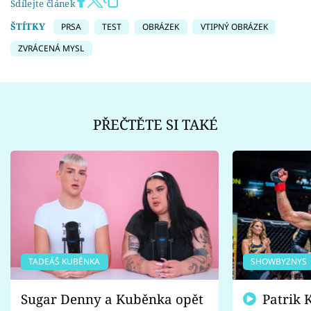
Sdílejte článek
ŠTÍTKY
PRSA
TEST
OBRÁZEK
VTIPNÝ OBRÁZEK
ZVRÁCENÁ MYSL
PŘEČTĚTE SI TAKÉ
TADEÁŠ KUBĚNKA
SHOWBYZNYS
Sugar Denny a Kuběnka opět
Patrik Kincl se zastal