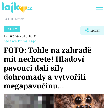
Lajk
■
Extrém
Trendy:
KARLOS VÉMOLA
ONLYFANS
EXTRÉM
SDÍLET
SHOPAHOLICADEL
CLASH OF THE STARS
17. srpna 2015 10:31
redakce Prima Lajk
FOTO: Tohle na zahradě
mít nechcete! Hladoví
Témata
pavouci dali síly
Showbyznys
dohromady a vytvořili
megapavučinu...
Youtubeři
Virály