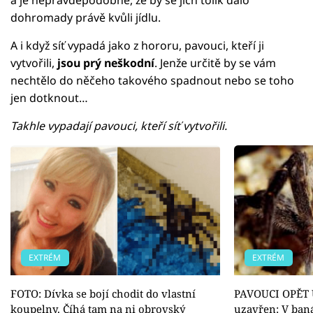
dohromady právě kvůli jídlu.
A i když síť vypadá jako z hororu, pavouci, kteří ji
vytvořili,
jsou prý neškodní
. Jenže určitě by se vám
nechtělo do něčeho takového spadnout nebo se toho
jen dotknout…
Takhle vypadají pavouci, kteří síť vytvořili.
EXTRÉM
EXTRÉM
FOTO: Dívka se bojí chodit do vlastní
PAVOUCI OPĚT Ú
koupelny. Číhá tam na ni obrovský
uzavřen: V ban