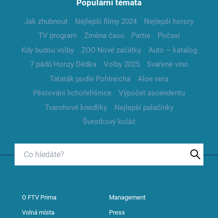
Populární témata
Jak zhubnout
Nejlepší filmy 2024
Nejlepší horory
TV program
Změna času
Partie
Počasí
Kdy budou volby
ZOO Nové začátky
Auto – katalog
7 pádů Honzy Dědka
Volby 2025
Svařené víno
Tatarák podle Pohlreicha
Aloe vera
Pěstování lichořeřišnice
Výpočet ascendentu
Tvarohové knedlíky
Nejlepší palačinky
Švestkový koláč
O FTV Prima
Management
Volná místa
Press