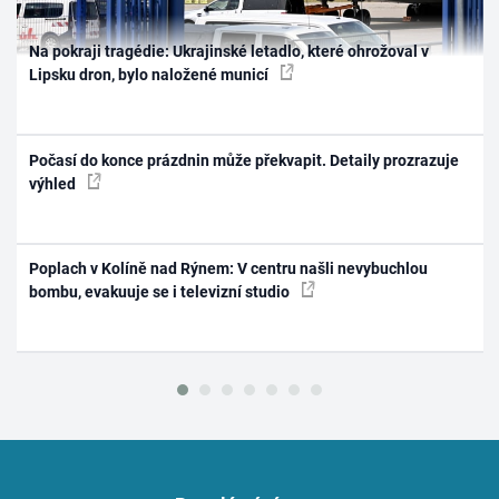
Na pokraji tragédie: Ukrajinské letadlo, které ohrožoval v
Lipsku dron, bylo naložené municí
Počasí do konce prázdnin může překvapit. Detaily prozrazuje
výhled
Poplach v Kolíně nad Rýnem: V centru našli nevybuchlou
bombu, evakuuje se i televizní studio