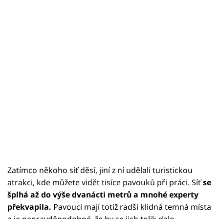
Zatímco někoho síť děsí, jiní z ní udělali turistickou
atrakci, kde můžete vidět tisíce pavouků při práci. Síť
se
šplhá až do výše dvanácti metrů a mnohé experty
překvapila.
Pavouci mají totiž radši klidná temná místa
a je nepravděpodobné, že by se jich tolik dalo