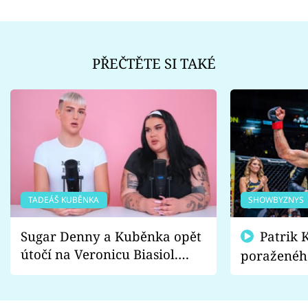
PŘEČTĚTE SI TAKÉ
TADEÁŠ KUBĚNKA
SHOWBYZNYS
Sugar Denny a Kuběnka opět
Patrik Kincl se zastal
útočí na Veronicu Biasiol.
poraženéh
Proč je podle nich falešná a
fanoušci n
lže o své nevěře?