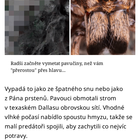
Sex a vztahy
Videa
Sledujte prima+
Přihlášení
Radši začněte vymetat pavučiny, než vám
"přerostou" přes hlavu...
Sledujte nás
Vypadá to jako ze špatného snu nebo jako
z Pána prstenů. Pavouci obmotali strom
v texaském Dallasu obrovskou sítí. Vhodné
vlhké počasí nabídlo spoustu hmyzu, takže se
malí predátoři spojili, aby zachytili co nejvíc
potravy.