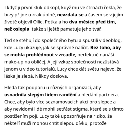
I když ji první kluk odkopl, když mu ve čtrnácti řekla, že
brzy přijde o zrak úplně,
nevzdala se
a časem se v jejím
životě objevil Ollie. Potkala ho
dva měsíce před tím,
než oslepla
, takže si ještě pamatuje jeho tvář.
Teď se stěhují do společného bytu a spustili videoblog,
kde Lucy ukazuje, jak se správně nalíčit.
Bez toho, aby
se mohla prohlédnout v zrcadle
, perfektně nanáší
make-up na obličej. A její vzkaz společnosti nezůstává
jenom u video tutorialů. Lucy chce dát světu najevo, že
láska je slepá. Někdy doslova.
Hledá tak podporu u různých organizací, aby
usnadnila slepým lidem randění
a hledání partnera.
Chce, aby bylo více seznamovacích akcí pro slepce a
aby nevidomí lidé mohli setřást stigma, které se s tímto
postižením pojí. Lucy také upozorňuje na riziko, že
někteří muži mohou chtít slepou dívku, protože