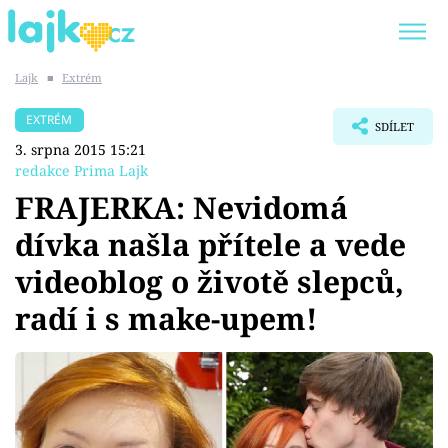
Lajk
■
Extrém
Trendy:
KARLOS VÉMOLA
ONLYFANS
EXTRÉM
SDÍLET
SHOPAHOLICADEL
CLASH OF THE STARS
3. srpna 2015 15:21
redakce Prima Lajk
FRAJERKA: Nevidomá
dívka našla přítele a vede
Témata
videoblog o životě slepců,
Showbyznys
radí i s make-upem!
Youtubeři
Virály