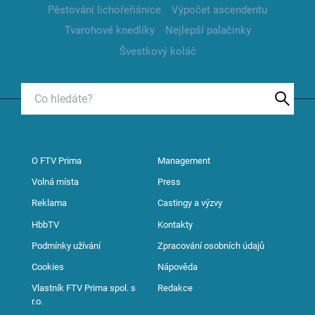
Pěstování lichořeřišnice
Výpočet ascendentu
Tvarohové knedlíky
Nejlepší palačinky
Švestkový koláč
O FTV Prima
Management
Volná místa
Press
Reklama
Castingy a výzvy
HbbTV
Kontakty
Podmínky užívání
Zpracování osobních údajů
Cookies
Nápověda
Vlastník FTV Prima spol. s
Redakce
r.o.