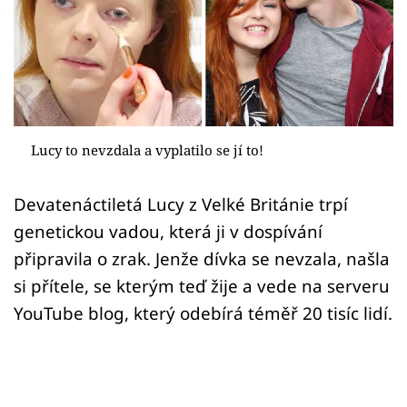
Sex a vztahy
Videa
Sledujte prima+
Přihlášení
Lucy to nevzdala a vyplatilo se jí to!
Devatenáctiletá Lucy z Velké Británie trpí
Sledujte nás
genetickou vadou, která ji v dospívání
připravila o zrak. Jenže dívka se nevzala, našla
si přítele, se kterým teď žije a vede na serveru
YouTube blog, který odebírá téměř 20 tisíc lidí.