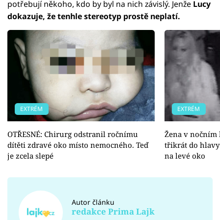
potřebují někoho, kdo by byl na nich závislý. Jenže
Lucy
dokazuje, že tenhle stereotyp prostě neplatí.
EXTRÉM
EXTRÉM
OTŘESNÉ: Chirurg odstranil ročnímu
Žena v nočním 
dítěti zdravé oko místo nemocného. Teď
třikrát do hlav
je zcela slepé
na levé oko
Autor článku
redakce Prima Lajk