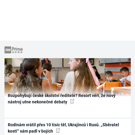
Rozpohybují české školství ředitelé? Resort věří, že nový
nástroj utne nekonečné debaty
Rodinám vrátil přes 10 tisíc těl, Ukrajinců i Rusů. „Sběratel
kostí“ sám padl v bojích