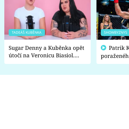
TADEÁŠ KUBĚNKA
SHOWBYZNYS
Sugar Denny a Kuběnka opět
Patrik Kincl se zastal
útočí na Veronicu Biasiol.
poraženéh
Proč je podle nich falešná a
fanoušci n
lže o své nevěře?