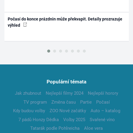
Počasí do konce prázdnin může překvapit. Detaily prozrazuje
výhled
Populární témata
Jak zhubnout
Nejlepší filmy 2024
Nejlepší horory
TV program
Změna času
Partie
Počasí
Kdy budou volby
ZOO Nové začátky
Auto – katalog
7 pádů Honzy Dědka
Volby 2025
Svařené víno
Tatarák podle Pohlreicha
Aloe vera