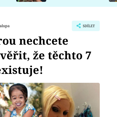
alupa
SDÍLET
rou nechcete
věřit, že těchto 7
xistuje!