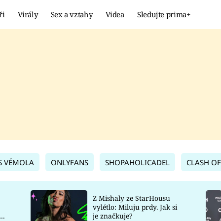
ři
Virály
Sex a vztahy
Videa
Sledujte prima+
Showbyznys
Extrém
VIRÁLY
KURIOZITY
VIDEA
KVÍZY
S VÉMOLA
ONLYFANS
SHOPAHOLICADEL
CLASH OF
Z Mishaly ze StarHousu
vylétlo: Miluju prdy. Jak si
co
je značkuje?