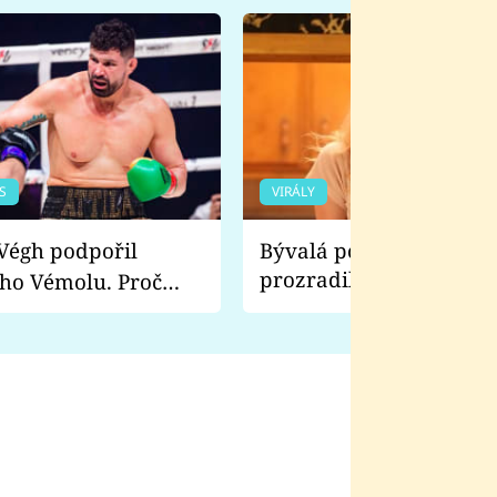
S
VIRÁLY
Bývalá pornoherečka
prozradila, co ji šokova
ho Vémolu. Proč
natáčení Euforie. Vážně
ji zápasit s ním než
bylo drsnější než hanba
 Kinclem?
filmy?