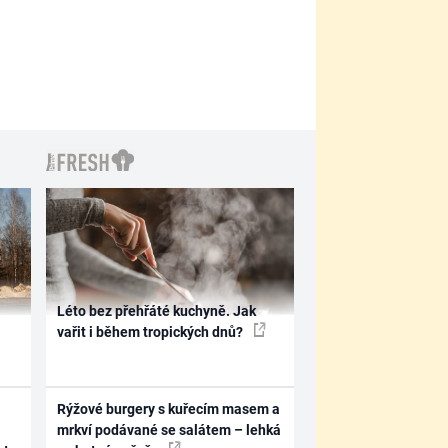
Léto bez přehřáté kuchyně. Jak
vařit i během tropických dnů?
Rýžové burgery s kuřecím masem a
mrkví podávané se salátem – lehká