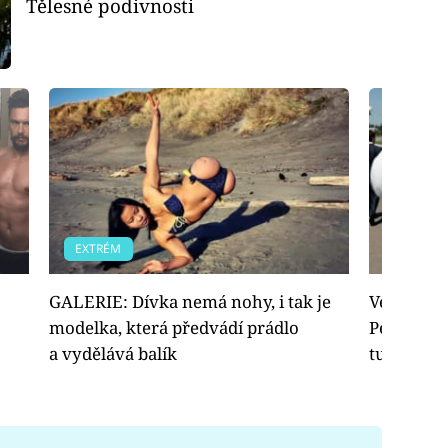
Tělesné podivnosti
EXTRÉM
EXTRÉM
GALERIE: Dívka nemá nohy, i tak je
Velká GA
modelka, která předvádí prádlo
Perfektně
a vydělává balík
tutově ro