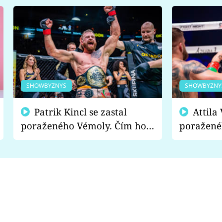
SHOWBYZNYS
SHOWBYZNY
Patrik Kincl se zastal
Attila Végh podpořil
poraženého Vémoly. Čím ho
poražené
fanoušci naštvali?
chce radě
s vítězem