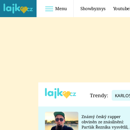
Menu
Showbyznys
Youtube
Youtuberky
Youtubeři
SHOPAHOLICADEL
FATTYPILLOW
ANNA ŠULC
FREESCOOT
SUGAR DENNY
ADAM KAJUMI
LADUŠKA
TADEÁŠ KUBĚNKA
DOMINIKA
DATEL
Trendy:
KARLO
MYSLIVCOVÁ
Známý český rapper
obviněn ze znásilnění:
Parťák Řezníka vysvětlil, 