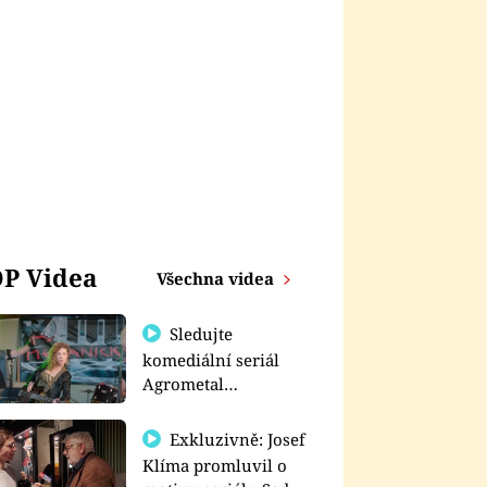
P Videa
Všechna videa
Sledujte
komediální seriál
Agrometal
exkluzivně na
prima+
Exkluzivně: Josef
Klíma promluvil o