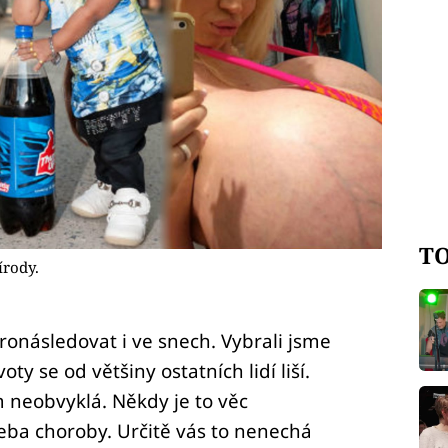
TO
írody.
ronásledovat i ve snech. Vybrali jsme
ty se od většiny ostatních lidí liší.
ím neobvyklá. Někdy je to věc
eba choroby. Určitě vás to nenechá