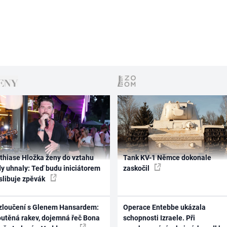
thiase Hložka ženy do vztahu
Tank KV-1 Němce dokonale
dy uhnaly: Teď budu iniciátorem
zaskočil
 slibuje zpěvák
zloučení s Glenem Hansardem:
Operace Entebbe ukázala
outěná rakev, dojemná řeč Bona
schopnosti Izraele. Při