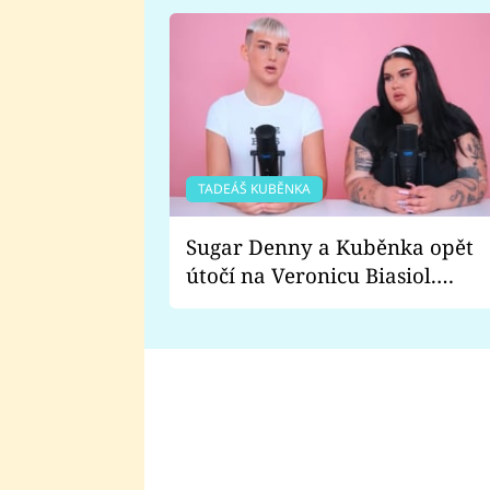
TADEÁŠ KUBĚNKA
Sugar Denny a Kuběnka opět
útočí na Veronicu Biasiol.
Proč je podle nich falešná a
lže o své nevěře?