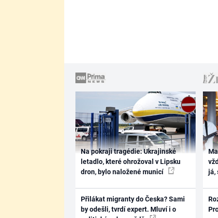
Na pokraji tragédie: Ukrajinské
Ma
letadlo, které ohrožoval v Lipsku
vž
dron, bylo naložené municí
já,
Přilákat migranty do Česka? Sami
Ro
by odešli, tvrdí expert. Mluví i o
Pr