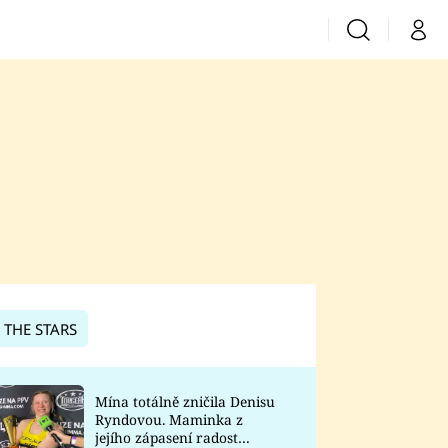
Vyhledávání
Můj 
Prima+
CNN Prima News
Prima Fresh
Prima Living
Prima Zoom
 THE STARS
Prima Lajk
Mína totálně zničila Denisu
Ryndovou. Maminka z
Sledujte nás
jejího zápasení radost