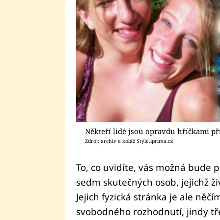
Někteří lidé jsou opravdu hříčkami př
Zdroj: archiv a koláž Style.iprima.cz
To, co uvidíte, vás možná bude p
sedm skutečných osob, jejichž živo
Jejich fyzická stránka je ale něč
svobodného rozhodnutí, jindy tř