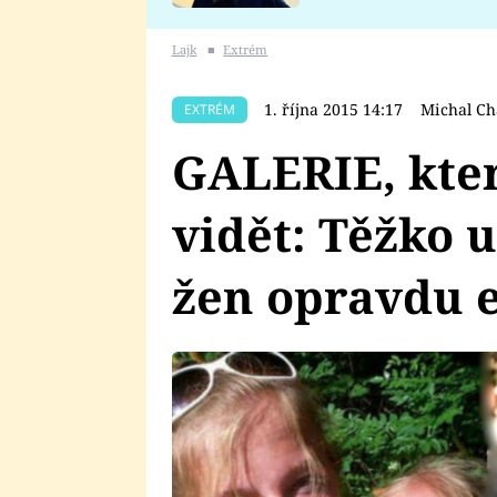
se v Plzni stalo
Lajk
■
Extrém
1. října 2015 14:17
Michal Ch
EXTRÉM
GALERIE, kte
vidět: Těžko u
žen opravdu e