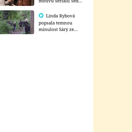
motivu seriálu Sedm
schodů k moci
Linda Rybová
popsala temnou
minulost Sáry ze
seriálu Zákony vlka