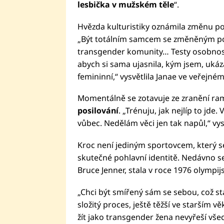
lesbička v mužském těle
“.
Hvězda kulturistiky oznámila změnu poh
„Být totálním samcem se změněným poh
transgender komunity… Testy osobnosti 
abych si sama ujasnila, kým jsem, ukáza
femininní,“ vysvětlila Janae ve veřejné
Momentálně se zotavuje ze zranění ram
posilování
. „Trénuju, jak nejlíp to jde
vůbec. Nedělám věci jen tak napůl,“ vy
Kroc není jediným sportovcem, který 
skutečné pohlavní identitě. Nedávno se 
Bruce Jenner, stala v roce 1976 olympij
„Chci být smířený sám se sebou, což s
složitý proces, ještě těžší ve starším vě
žít jako transgender žena nevyřeší vš