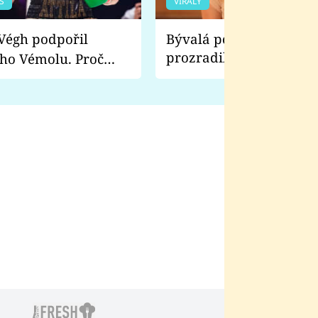
S
VIRÁLY
Bývalá pornoherečka
prozradila, co ji šokova
ho Vémolu. Proč
natáčení Euforie. Vážně
ji zápasit s ním než
bylo drsnější než hanba
 Kinclem?
filmy?