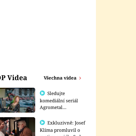
P Videa
Všechna videa
Sledujte
komediální seriál
Agrometal
exkluzivně na
prima+
Exkluzivně: Josef
Klíma promluvil o