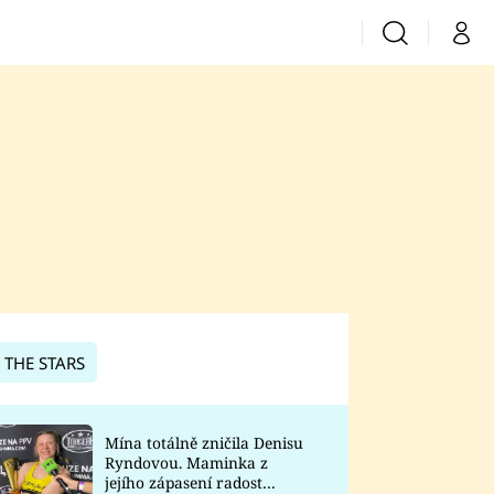
Vyhledávání
Můj 
Prima+
CNN Prima News
Prima Fresh
Prima Living
Prima Zoom
 THE STARS
Prima Lajk
Mína totálně zničila Denisu
Ryndovou. Maminka z
Sledujte nás
jejího zápasení radost