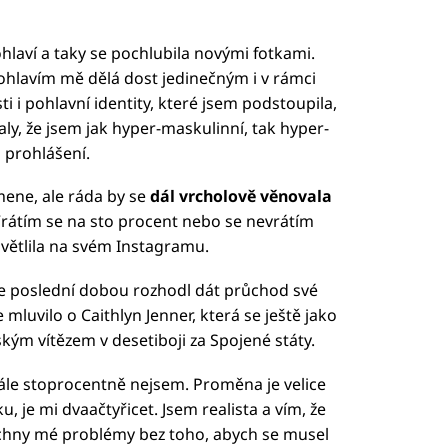
laví a taky se pochlubila novými fotkami.
lavím mě dělá dost jedinečným i v rámci
i pohlavní identity, které jsem podstoupila,
ly, že jsem jak hyper-maskulinní, tak hyper-
m prohlášení.
ene, ale ráda by se
dál vrcholově věnovala
. Vrátím se na sto procent nebo se nevrátím
světlila na svém Instagramu.
se poslední dobou rozhodl dát průchod své
mluvilo o Caithlyn Jenner, která se ještě jako
ským vítězem v desetiboji za Spojené státy.
tále stoprocentně nejsem. Proměna je velice
ku, je mi dvaačtyřicet. Jsem realista a vím, že
echny mé problémy bez toho, abych se musel