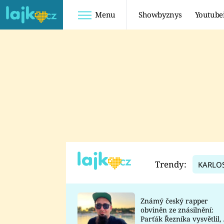
Menu
Showbyznys
Youtube
Youtuberky
Youtubeři
SHOPAHOLICADEL
FATTYPILLOW
ANNA ŠULC
FREESCOOT
SUGAR DENNY
ADAM KAJUMI
LADUŠKA
TADEÁŠ KUBĚNKA
DOMINIKA
DATEL
Trendy:
KARLO
MYSLIVCOVÁ
Známý český rapper
obviněn ze znásilnění:
Parťák Řezníka vysvětlil, 