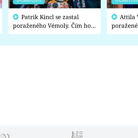
SHOWBYZNYS
SHOWBYZNY
Patrik Kincl se zastal
Attila Végh podpořil
poraženého Vémoly. Čím ho
poražené
fanoušci naštvali?
chce radě
s vítězem