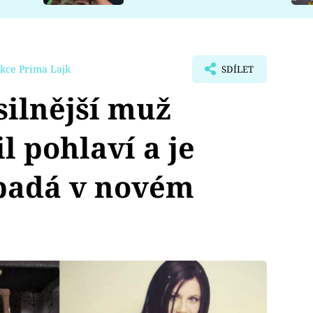
kce Prima Lajk
SDÍLET
ilnější muž
l pohlaví a je
ypadá v novém