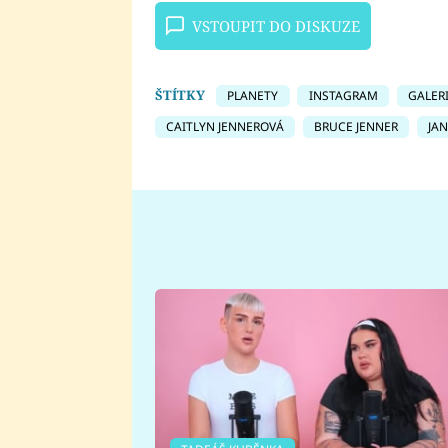
VSTOUPIT DO DISKUZE
ŠTÍTKY
PLANETY
INSTAGRAM
GALER
CAITLYN JENNEROVÁ
BRUCE JENNER
JA