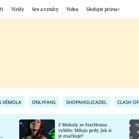
ři
Virály
Sex a vztahy
Videa
Sledujte prima+
Showbyznys
Extrém
VIRÁLY
KURIOZITY
VIDEA
KVÍZY
S VÉMOLA
ONLYFANS
SHOPAHOLICADEL
CLASH OF
Z Mishaly ze StarHousu
vylétlo: Miluju prdy. Jak si
co
je značkuje?