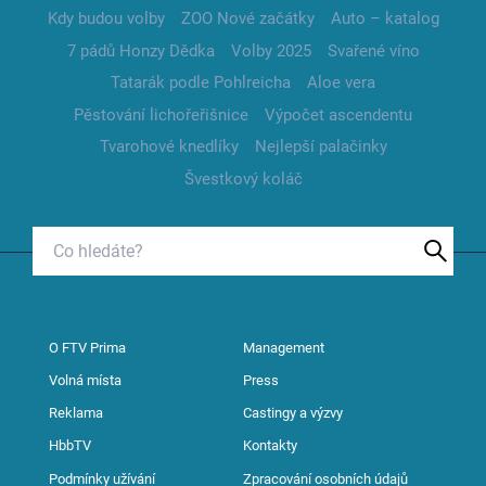
Kdy budou volby
ZOO Nové začátky
Auto – katalog
7 pádů Honzy Dědka
Volby 2025
Svařené víno
Tatarák podle Pohlreicha
Aloe vera
Pěstování lichořeřišnice
Výpočet ascendentu
Tvarohové knedlíky
Nejlepší palačinky
Švestkový koláč
O FTV Prima
Management
Volná místa
Press
Reklama
Castingy a výzvy
HbbTV
Kontakty
Podmínky užívání
Zpracování osobních údajů