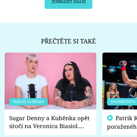
ZOBRAZIT DALŠÍ
PŘEČTĚTE SI TAKÉ
TADEÁŠ KUBĚNKA
SHOWBYZNYS
Sugar Denny a Kuběnka opět
Patrik Kincl se zastal
útočí na Veronicu Biasiol.
poraženéh
Proč je podle nich falešná a
fanoušci n