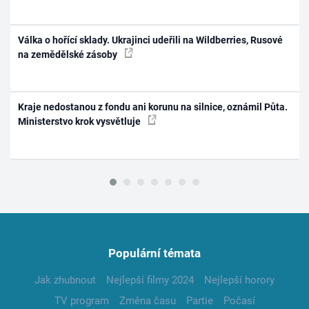
Válka o hořící sklady. Ukrajinci udeřili na Wildberries, Rusové
na zemědělské zásoby
Kraje nedostanou z fondu ani korunu na silnice, oznámil Půta.
Ministerstvo krok vysvětluje
Populární témata
Jak zhubnout
Nejlepší filmy 2024
Nejlepší horory
TV program
Změna času
Partie
Počasí