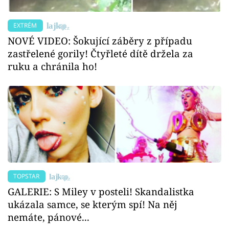
EXTRÉM
NOVÉ VIDEO: Šokující záběry z případu
zastřelené gorily! Čtyřleté dítě držela za
ruku a chránila ho!
TOPSTAR
GALERIE: S Miley v posteli! Skandalistka
ukázala samce, se kterým spí! Na něj
nemáte, pánové...