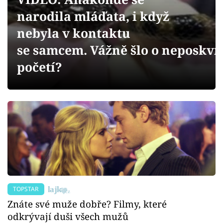
Sex a vztahy
narodila mláďata, i když
Videa
nebyla v kontaktu
se samcem. Vážně šlo o neposkv
Sledujte prima+
početí?
Přihlášení
Sledujte nás
TOPSTAR
Znáte své muže dobře? Filmy, které
odkrývají duši všech mužů