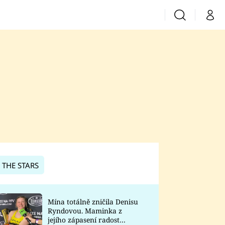
Vyhledávání
Můj 
Prima+
CNN Prima News
Prima Fresh
Prima Living
Prima Zoom
 THE STARS
Prima Lajk
Mína totálně zničila Denisu
Ryndovou. Maminka z
Sledujte nás
jejího zápasení radost