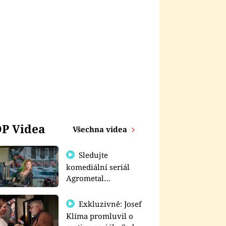
P Videa
Všechna videa
Sledujte
komediální seriál
Agrometal
exkluzivně na
prima+
Exkluzivně: Josef
Klíma promluvil o