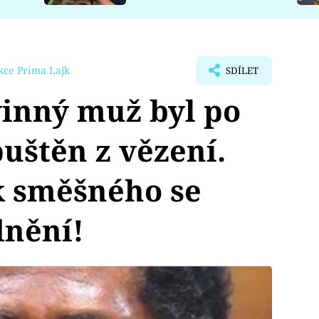
kce Prima Lajk
SDÍLET
inný muž byl po
puštěn z vězení.
k směšného se
dnění!