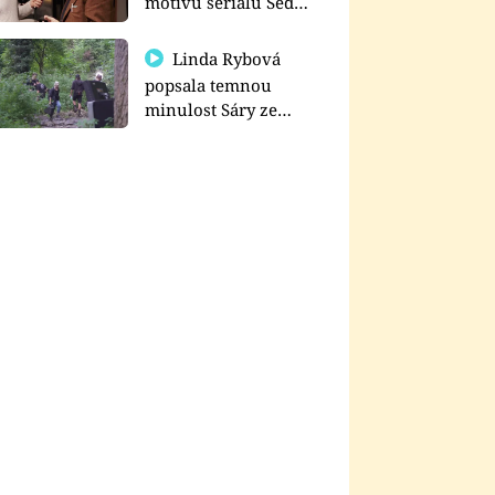
motivu seriálu Sedm
schodů k moci
Linda Rybová
popsala temnou
minulost Sáry ze
seriálu Zákony vlka