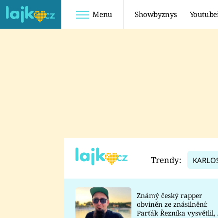
Menu
Showbyznys
Youtube
Youtuberky
Youtubeři
SHOPAHOLICADEL
FATTYPILLOW
ANNA ŠULC
FREESCOOT
SUGAR DENNY
ADAM KAJUMI
LADUŠKA
TADEÁŠ KUBĚNKA
DOMINIKA
DATEL
Trendy:
KARLO
MYSLIVCOVÁ
Známý český rapper
obviněn ze znásilnění:
Parťák Řezníka vysvětlil, 