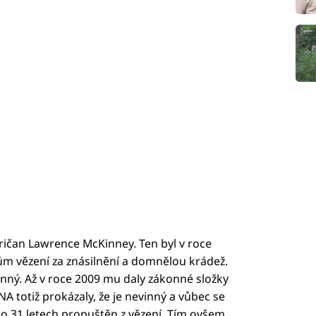
ičan Lawrence McKinney. Ten byl v roce
m vězení za znásilnění a domnělou krádež.
inný. Až v roce 2009 mu daly zákonné složky
 totiž prokázaly, že je nevinný a vůbec se
po 31 letech propuštěn z vězení. Tím ovšem