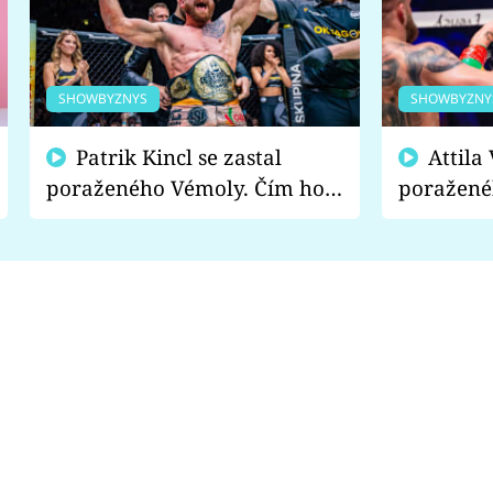
SHOWBYZNYS
SHOWBYZNY
Patrik Kincl se zastal
Attila Végh podpořil
poraženého Vémoly. Čím ho
poražené
fanoušci naštvali?
chce radě
s vítězem