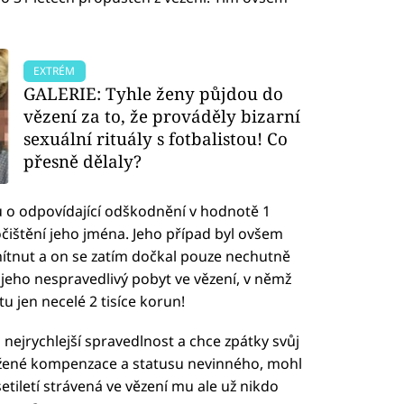
EXTRÉM
GALERIE: Tyhle ženy půjdou do
vězení za to, že prováděly bizarní
sexuální rituály s fotbalistou! Co
přesně dělaly?
ů o odpovídající odškodnění v hodnotě 1
očištění jeho jména. Jeho případ byl ovšem
ítnut a on se zatím dočkal pouze nechutně
eho nespravedlivý pobyt ve vězení, v němž
čtu jen necelé 2 tisíce korun!
 nejrychlejší spravedlnost a chce zpátky svůj
toužené kompenzace a statusu nevinného, mohl
etiletí strávená ve vězení mu ale už nikdo