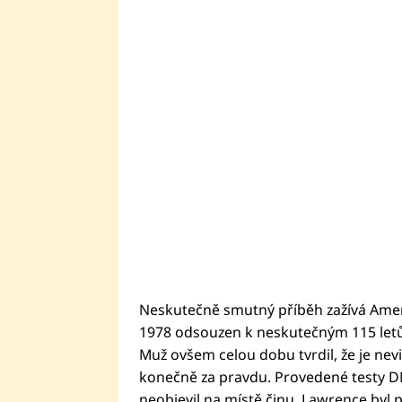
Neskutečně smutný příběh zažívá Amer
1978 odsouzen k neskutečným 115 letů
Muž ovšem celou dobu tvrdil, že je nev
konečně za pravdu. Provedené testy DNA
neobjevil na místě činu. Lawrence byl 