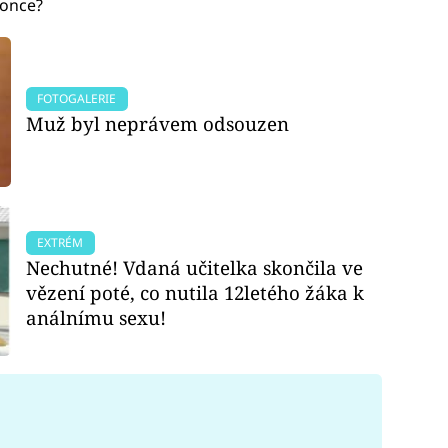
konce?
FOTOGALERIE
Muž byl neprávem odsouzen
EXTRÉM
Nechutné! Vdaná učitelka skončila ve
vězení poté, co nutila 12letého žáka k
análnímu sexu!