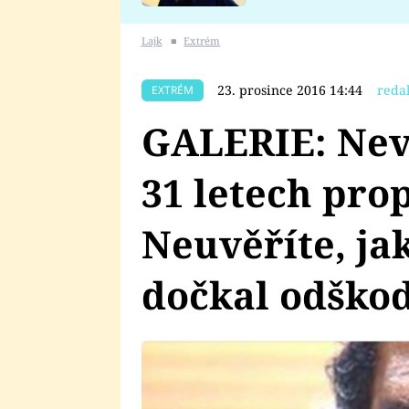
se v Plzni stalo
Lajk
■
Extrém
23. prosince 2016 14:44
reda
EXTRÉM
GALERIE: Nev
31 letech pro
Neuvěříte, ja
dočkal odško