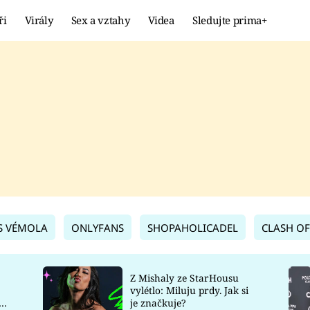
ři
Virály
Sex a vztahy
Videa
Sledujte prima+
Showbyznys
Extrém
VIRÁLY
KURIOZITY
VIDEA
KVÍZY
S VÉMOLA
ONLYFANS
SHOPAHOLICADEL
CLASH OF
Z Mishaly ze StarHousu
vylétlo: Miluju prdy. Jak si
co
je značkuje?