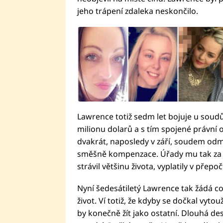
jeho trápení zdaleka neskončilo.
Lawrence totiž sedm let bojuje u soud
milionu dolarů a s tím spojené právní 
dvakrát, naposledy v září, soudem odm
směšně kompenzace. Úřady mu tak za j
strávil většinu života, vyplatily v přepo
Nyní šedesátiletý Lawrence tak žádá co
život. Ví totiž, že kdyby se dočkal vy
by konečně žít jako ostatní. Dlouhá des