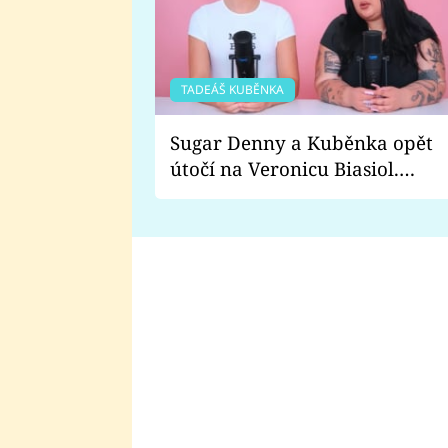
TADEÁŠ KUBĚNKA
Sugar Denny a Kuběnka opět
útočí na Veronicu Biasiol.
Proč je podle nich falešná a
lže o své nevěře?