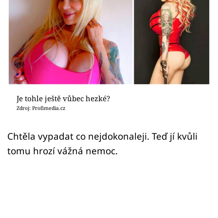
Sex a vztahy
Videa
Sledujte prima+
Přihlášení
Je tohle ještě vůbec hezké?
Zdroj: Profimedia.cz
Sledujte nás
Chtěla vypadat co nejdokonaleji. Teď jí kvůli
tomu hrozí vážná nemoc.