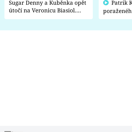
Sugar Denny a Kuběnka opět
Patrik Kincl se zastal
útočí na Veronicu Biasiol.
poraženéh
Proč je podle nich falešná a
fanoušci n
lže o své nevěře?