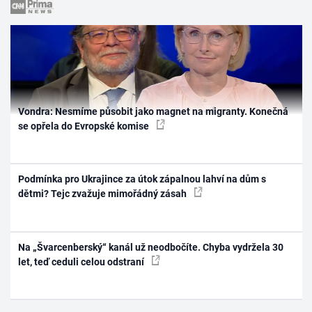
Vondra: Nesmíme působit jako magnet na migranty. Konečná
se opřela do Evropské komise
Podmínka pro Ukrajince za útok zápalnou lahví na dům s
dětmi? Tejc zvažuje mimořádný zásah
Na „Švarcenberský“ kanál už neodbočíte. Chyba vydržela 30
let, teď ceduli celou odstraní