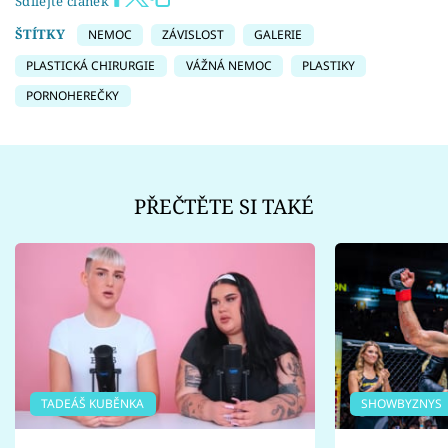
Sdílejte článek
ŠTÍTKY
NEMOC
ZÁVISLOST
GALERIE
PLASTICKÁ CHIRURGIE
VÁŽNÁ NEMOC
PLASTIKY
PORNOHEREČKY
PŘEČTĚTE SI TAKÉ
TADEÁŠ KUBĚNKA
SHOWBYZNYS