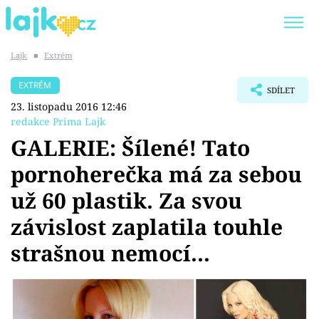
Lajk
■
Extrém
Trendy:
KARLOS VÉMOLA
ONLYFANS
EXTRÉM
SDÍLET
SHOPAHOLICADEL
CLASH OF THE STARS
23. listopadu 2016 12:46
redakce Prima Lajk
GALERIE: Šílené! Tato
pornoherečka má za sebou
Témata
už 60 plastik. Za svou
Showbyznys
závislost zaplatila touhle
strašnou nemocí...
Youtubeři
Virály