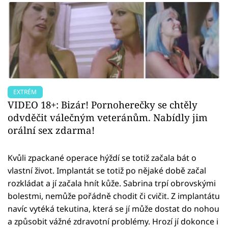
EXTRÉM
VIDEO 18+: Bizár! Pornoherečky se chtěly
odvděčit válečným veteránům. Nabídly jim
orální sex zdarma!
Kvůli zpackané operace hýždí se totiž začala bát o
vlastní život. Implantát se totiž po nějaké době začal
rozkládat a jí začala hnít kůže. Sabrina trpí obrovskými
bolestmi, nemůže pořádně chodit či cvičit. Z implantátu
navíc vytéká tekutina, která se jí může dostat do nohou
a způsobit vážné zdravotní problémy. Hrozí jí dokonce i