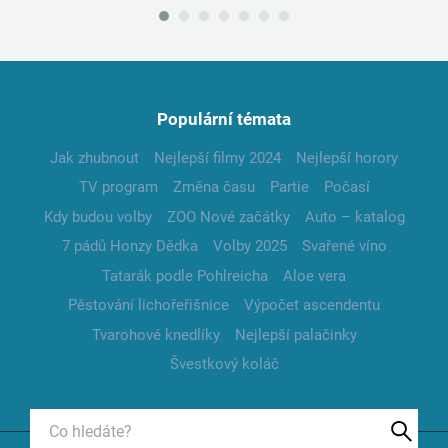
Populární témata
Jak zhubnout
Nejlepší filmy 2024
Nejlepší horory
TV program
Změna času
Partie
Počasí
Kdy budou volby
ZOO Nové začátky
Auto – katalog
7 pádů Honzy Dědka
Volby 2025
Svařené víno
Tatarák podle Pohlreicha
Aloe vera
Pěstování lichořeřišnice
Výpočet ascendentu
Tvarohové knedlíky
Nejlepší palačinky
Švestkový koláč