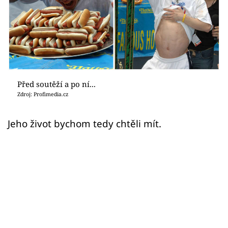
Sex a vztahy
Videa
Sledujte prima+
Přihlášení
Před soutěží a po ní...
Zdroj: Profimedia.cz
Sledujte nás
Jeho život bychom tedy chtěli mít.