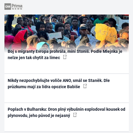
Boj s migranty Evropa prohrála, míní Stoniš. Podle Mlejnka je
nelze jen tak chytit za límec
Nikdy nezpochybňujte voliče ANO, smál se Staněk. Dle
průzkumu mají za lídra opozice Babiše
Poplach v Bulharsku: Dron plný výbušnin explodoval kousek od
plynovodu, jeho původ je nejasný