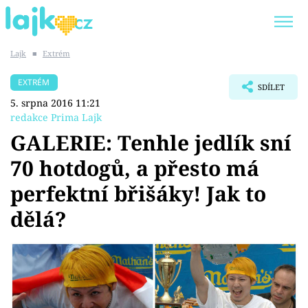
Lajk
■
Extrém
Trendy:
KARLOS VÉMOLA
ONLYFANS
EXTRÉM
SDÍLET
SHOPAHOLICADEL
CLASH OF THE STARS
5. srpna 2016 11:21
redakce Prima Lajk
GALERIE: Tenhle jedlík sní
70 hotdogů, a přesto má
Témata
perfektní břišáky! Jak to
Showbyznys
dělá?
Youtubeři
Virály