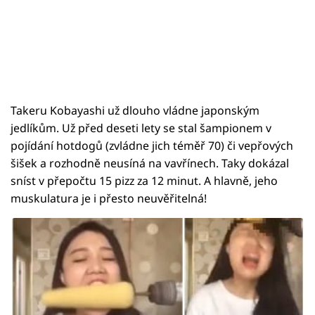
Takeru Kobayashi už dlouho vládne japonským
jedlíkům. Už před deseti lety se stal šampionem v
pojídání hotdogů (zvládne jich téměř 70) či vepřových
šišek a rozhodně neusíná na vavřínech. Taky dokázal
sníst v přepočtu 15 pizz za 12 minut. A hlavně, jeho
muskulatura je i přesto neuvěřitelná!