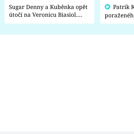
Sugar Denny a Kuběnka opět
Patrik Kincl se zastal
útočí na Veronicu Biasiol.
poraženéh
Proč je podle nich falešná a
fanoušci n
lže o své nevěře?