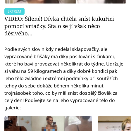
EXTRÉM
VIDEO: Šílené! Dívka chtěla sníst kukuřici
pomocí vrtačky. Stalo se jí však něco
děsivého…
Podle svých slov nikdy nedělal sklapovačky, ale
vypracované břišáky má díky posilování s činkami,
které ho baví provozovat několikrát do týdne. Udržuje
si váhu na 59 kilogramech a díky dobré kondici pak
jeho tělo zvládne i extrémní podmínky při soutěžích –
tehdy do sebe dokáže během několika minut
trojnásobek toho, co by měl sníst dospělý člověk za
celý den! Podívejte se na jeho vypracované tělo do
galerie: