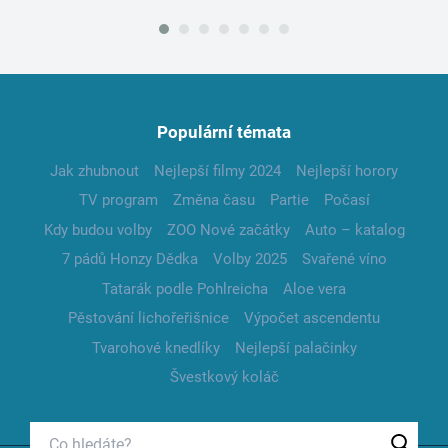
Populární témata
Jak zhubnout
Nejlepší filmy 2024
Nejlepší horory
TV program
Změna času
Partie
Počasí
Kdy budou volby
ZOO Nové začátky
Auto – katalog
7 pádů Honzy Dědka
Volby 2025
Svařené víno
Tatarák podle Pohlreicha
Aloe vera
Pěstování lichořeřišnice
Výpočet ascendentu
Tvarohové knedlíky
Nejlepší palačinky
Švestkový koláč