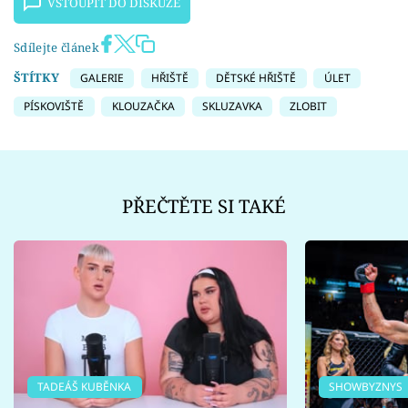
VSTOUPIT DO DISKUZE
Sdílejte článek
ŠTÍTKY
GALERIE
HŘIŠTĚ
DĚTSKÉ HŘIŠTĚ
ÚLET
PÍSKOVIŠTĚ
KLOUZAČKA
SKLUZAVKA
ZLOBIT
PŘEČTĚTE SI TAKÉ
TADEÁŠ KUBĚNKA
SHOWBYZNYS