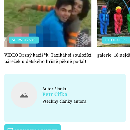
SHOWBYZNYS
FOTOGALERIE
VIDEO Drsný kaziš*k: Taxikář si souložící
galerie: 18 nejd
páreček u dětského hřiště pěkně podal!
Autor článku
Petr Cífka
Všechny články autora