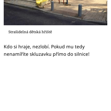
Sex a vztahy
Videa
Sledujte prima+
Strašidelná dětská hřiště
Přihlášení
Kdo si hraje, nezlobí. Pokud mu tedy
nenamíříte skluzavku přímo do silnice!
Sledujte nás