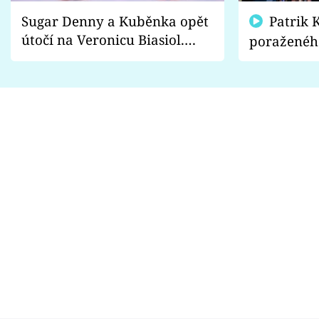
Sugar Denny a Kuběnka opět
Patrik Kincl se zastal
útočí na Veronicu Biasiol.
poraženéh
Proč je podle nich falešná a
fanoušci n
lže o své nevěře?