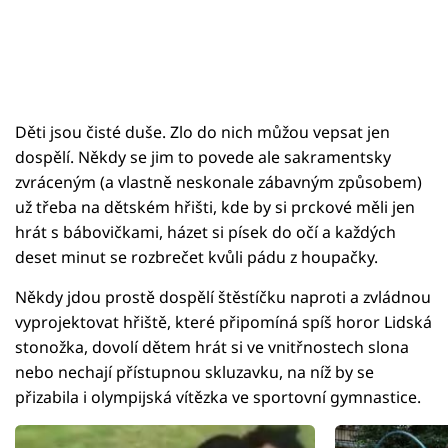
Děti jsou čisté duše. Zlo do nich můžou vepsat jen
dospělí. Někdy se jim to povede ale sakramentsky
zvráceným (a vlastně neskonale zábavným způsobem)
už třeba na dětském hřišti, kde by si prckové měli jen
hrát s bábovičkami, házet si písek do očí a každých
deset minut se rozbrečet kvůli pádu z houpačky.
Někdy jdou prostě dospělí štěstíčku naproti a zvládnou
vyprojektovat hřiště, které připomíná spíš horor Lidská
stonožka, dovolí dětem hrát si ve vnitřnostech slona
nebo nechají přístupnou skluzavku, na níž by se
přizabila i olympijská vítězka ve sportovní gymnastice.