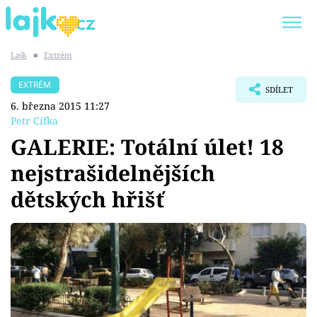
Lajk
■
Extrém
Trendy:
KARLOS VÉMOLA
ONLYFANS
EXTRÉM
SDÍLET
SHOPAHOLICADEL
CLASH OF THE STARS
6. března 2015 11:27
Petr Cífka
GALERIE: Totální úlet! 18
nejstrašidelnějších
Témata
dětských hřišť
Showbyznys
Youtubeři
Virály