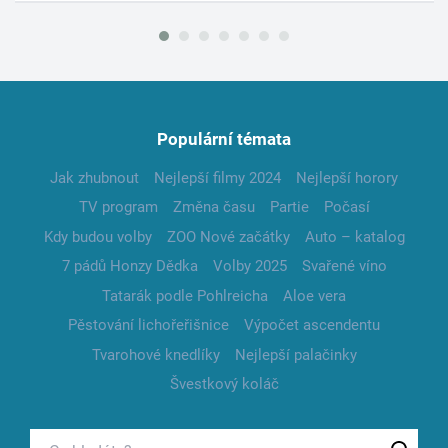
Populární témata
Jak zhubnout
Nejlepší filmy 2024
Nejlepší horory
TV program
Změna času
Partie
Počasí
Kdy budou volby
ZOO Nové začátky
Auto – katalog
7 pádů Honzy Dědka
Volby 2025
Svařené víno
Tatarák podle Pohlreicha
Aloe vera
Pěstování lichořeřišnice
Výpočet ascendentu
Tvarohové knedlíky
Nejlepší palačinky
Švestkový koláč