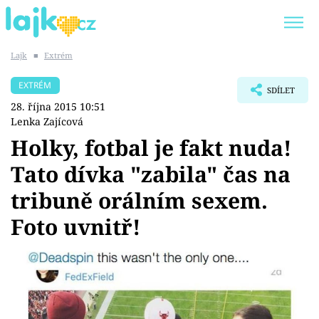
Lajk
■
Extrém
Trendy:
KARLOS VÉMOLA
ONLYFANS
EXTRÉM
SDÍLET
SHOPAHOLICADEL
CLASH OF THE STARS
28. října 2015 10:51
Lenka Zajícová
Holky, fotbal je fakt nuda!
Tato dívka "zabila" čas na
Témata
tribuně orálním sexem.
Showbyznys
Foto uvnitř!
Youtubeři
Virály