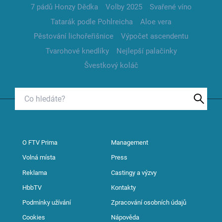
7 pádů Honzy Dědka
Volby 2025
Svařené víno
Tatarák podle Pohlreicha
Aloe vera
Pěstování lichořeřišnice
Výpočet ascendentu
Tvarohové knedlíky
Nejlepší palačinky
Švestkový koláč
O FTV Prima
Management
Volná místa
Press
Reklama
Castingy a výzvy
HbbTV
Kontakty
Podmínky užívání
Zpracování osobních údajů
Cookies
Nápověda