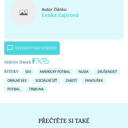
Autor článku
Lenka Zajícová
VSTOUPIT DO DISKUZE
Sdílejte článek
ŠTÍTKY
SEX
AMERICKÝ FOTBAL
NUDA
ZKUŠENOST
ORÁLNÍ SEX
SOCIÁLNÍ SÍŤ
ZABITÍ
FANOUŠEK
FOTBAL
TRIBUNA
PŘEČTĚTE SI TAKÉ