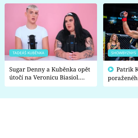
TADEÁŠ KUBĚNKA
SHOWBYZNYS
Sugar Denny a Kuběnka opět
Patrik Kincl se zastal
útočí na Veronicu Biasiol.
poraženéh
Proč je podle nich falešná a
fanoušci n
lže o své nevěře?