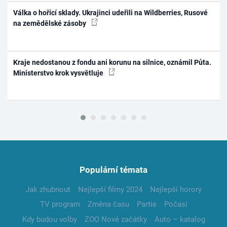
Válka o hořící sklady. Ukrajinci udeřili na Wildberries, Rusové
na zemědělské zásoby
Kraje nedostanou z fondu ani korunu na silnice, oznámil Půta.
Ministerstvo krok vysvětluje
Populární témata
Jak zhubnout
Nejlepší filmy 2024
Nejlepší horory
TV program
Změna času
Partie
Počasí
Kdy budou volby
ZOO Nové začátky
Auto – katalog