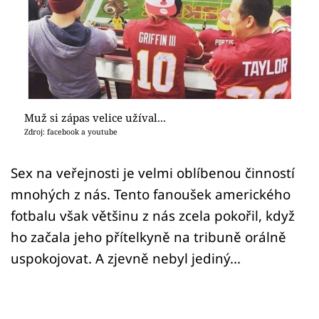
Sex a vztahy
Videa
Sledujte prima+
Přihlášení
Muž si zápas velice užíval...
Zdroj: facebook a youtube
Sledujte nás
Sex na veřejnosti je velmi oblíbenou činností
mnohých z nás. Tento fanoušek amerického
fotbalu však většinu z nás zcela pokořil, když
ho začala jeho přítelkyně na tribuně orálně
uspokojovat. A zjevně nebyl jediný...