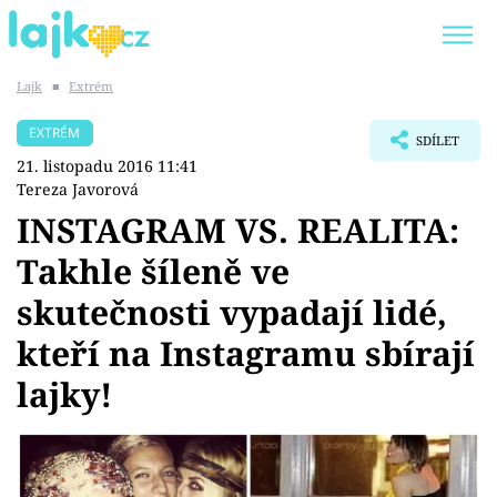
Lajk
■
Extrém
Trendy:
KARLOS VÉMOLA
ONLYFANS
EXTRÉM
SDÍLET
SHOPAHOLICADEL
CLASH OF THE STARS
21. listopadu 2016 11:41
Tereza Javorová
INSTAGRAM VS. REALITA:
Takhle šíleně ve
Témata
skutečnosti vypadají lidé,
Showbyznys
kteří na Instagramu sbírají
lajky!
Youtubeři
Virály