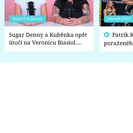
TADEÁŠ KUBĚNKA
SHOWBYZNYS
Sugar Denny a Kuběnka opět
Patrik Kincl se zastal
útočí na Veronicu Biasiol.
poraženéh
Proč je podle nich falešná a
fanoušci n
lže o své nevěře?