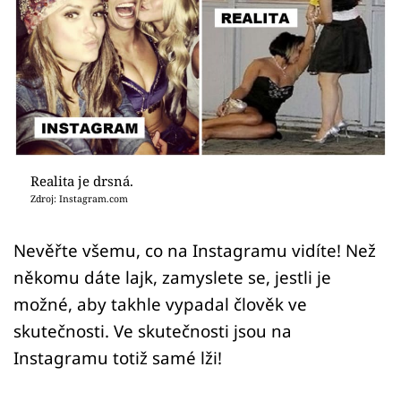
Sex a vztahy
Videa
Sledujte prima+
Přihlášení
Realita je drsná.
Zdroj: Instagram.com
Sledujte nás
Nevěřte všemu, co na Instagramu vidíte! Než
někomu dáte lajk, zamyslete se, jestli je
možné, aby takhle vypadal člověk ve
skutečnosti. Ve skutečnosti jsou na
Instagramu totiž samé lži!