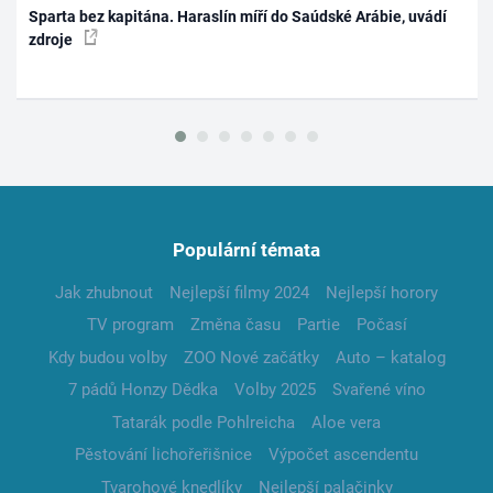
Sparta bez kapitána. Haraslín míří do Saúdské Arábie, uvádí
zdroje
Populární témata
Jak zhubnout
Nejlepší filmy 2024
Nejlepší horory
TV program
Změna času
Partie
Počasí
Kdy budou volby
ZOO Nové začátky
Auto – katalog
7 pádů Honzy Dědka
Volby 2025
Svařené víno
Tatarák podle Pohlreicha
Aloe vera
Pěstování lichořeřišnice
Výpočet ascendentu
Tvarohové knedlíky
Nejlepší palačinky