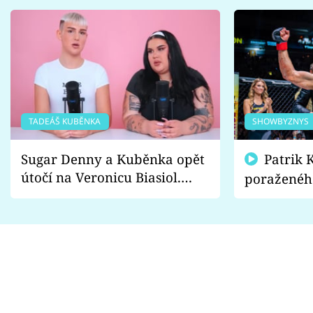
TADEÁŠ KUBĚNKA
SHOWBYZNYS
Sugar Denny a Kuběnka opět
Patrik Kincl se zastal
útočí na Veronicu Biasiol.
poraženéh
Proč je podle nich falešná a
fanoušci n
lže o své nevěře?