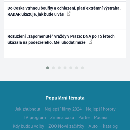
Do Česka vtrhnou bouřky a ochlazení, platí extrémní výstraha.
RADAR ukazuje, jak bude u vás
Rozuzlení „zapomenuté“ vraždy v Praze: DNA po 15 letech
ukázala na podezřelého. Měl ubodat muže
Populární témata
Jak zhubnout
Nejlepší filmy 2024
Nejlepší horory
TV program
Změna času
Partie
Počasí
Kdy budou volby
ZOO Nové začátky
Auto – katalog