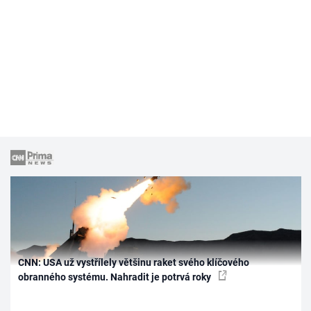
CNN: USA už vystřílely většinu raket svého klíčového
obranného systému. Nahradit je potrvá roky