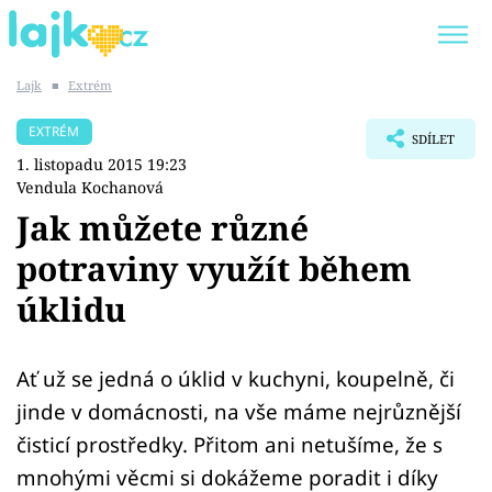
Lajk
■
Extrém
Trendy:
KARLOS VÉMOLA
ONLYFANS
EXTRÉM
SDÍLET
SHOPAHOLICADEL
CLASH OF THE STARS
1. listopadu 2015 19:23
Vendula Kochanová
Jak můžete různé
potraviny využít během
Témata
úklidu
Showbyznys
Ať už se jedná o úklid v kuchyni, koupelně, či
Youtubeři
jinde v domácnosti, na vše máme nejrůznější
Virály
čisticí prostředky. Přitom ani netušíme, že s
mnohými věcmi si dokážeme poradit i díky