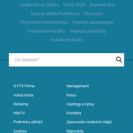
7 pádů Honzy Dědka
Volby 2025
Svařené víno
Tatarák podle Pohlreicha
Aloe vera
Pěstování lichořeřišnice
Výpočet ascendentu
Tvarohové knedlíky
Nejlepší palačinky
Švestkový koláč
O FTV Prima
Management
Volná místa
Press
Reklama
Castingy a výzvy
HbbTV
Kontakty
Podmínky užívání
Zpracování osobních údajů
Cookies
Nápověda