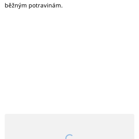
Sex a vztahy
běžným potravinám.
Videa
Sledujte prima+
Přihlášení
Sledujte nás