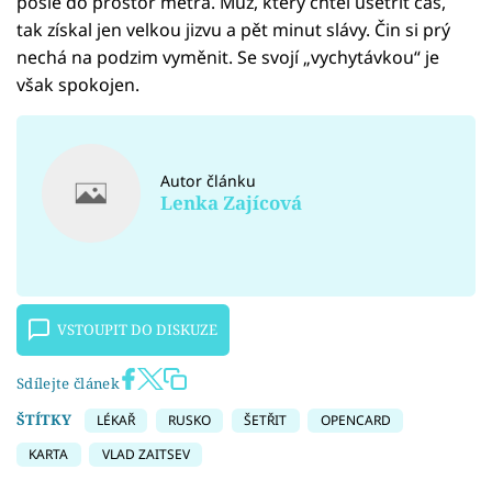
pošle do prostor metra. Muž, který chtěl ušetřit čas,
tak získal jen velkou jizvu a pět minut slávy. Čin si prý
nechá na podzim vyměnit. Se svojí „vychytávkou“ je
však spokojen.
Autor článku
Lenka Zajícová
VSTOUPIT DO DISKUZE
Sdílejte článek
ŠTÍTKY
LÉKAŘ
RUSKO
ŠETŘIT
OPENCARD
KARTA
VLAD ZAITSEV