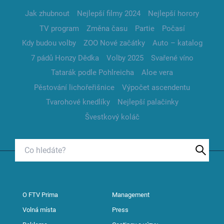
Jak zhubnout
Nejlepší filmy 2024
Nejlepší horory
TV program
Změna času
Partie
Počasí
Kdy budou volby
ZOO Nové začátky
Auto – katalog
7 pádů Honzy Dědka
Volby 2025
Svařené víno
Tatarák podle Pohlreicha
Aloe vera
Pěstování lichořeřišnice
Výpočet ascendentu
Tvarohové knedlíky
Nejlepší palačinky
Švestkový koláč
O FTV Prima
Management
Volná místa
Press