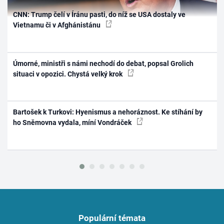
CNN: Trump čelí v Íránu pasti, do níž se USA dostaly ve
Vietnamu či v Afghánistánu
Úmorné, ministři s námi nechodí do debat, popsal Grolich
situaci v opozici. Chystá velký krok
Bartošek k Turkovi: Hyenismus a nehoráznost. Ke stíhání by
ho Sněmovna vydala, míní Vondráček
Populární témata