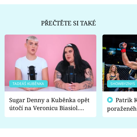
PŘEČTĚTE SI TAKÉ
TADEÁŠ KUBĚNKA
SHOWBYZNYS
Sugar Denny a Kuběnka opět
Patrik Kincl se zastal
útočí na Veronicu Biasiol.
poraženéh
Proč je podle nich falešná a
fanoušci n
lže o své nevěře?