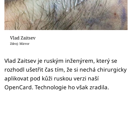
Sex a vztahy
Videa
Sledujte prima+
Vlad Zaitsev
Zdroj: Mirror
Přihlášení
Vlad Zaitsev je ruským inženýrem, který se
rozhodl ušetřit čas tím, že si nechá chirurgicky
Sledujte nás
aplikovat pod kůži ruskou verzi naší
OpenCard. Technologie ho však zradila.