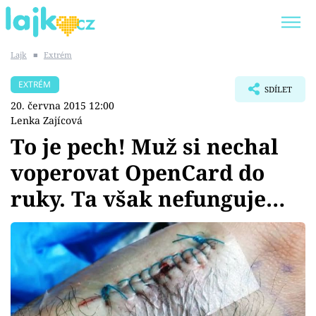
Lajk
■
Extrém
Trendy:
KARLOS VÉMOLA
ONLYFANS
EXTRÉM
SDÍLET
SHOPAHOLICADEL
CLASH OF THE STARS
20. června 2015 12:00
Lenka Zajícová
To je pech! Muž si nechal
voperovat OpenCard do
Témata
ruky. Ta však nefunguje…
Showbyznys
Youtubeři
Virály