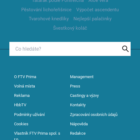
Tatarák podle Pohlreicha
Aloe vera
Pěstování lichořeřišnice
Výpočet ascendentu
Tvarohové knedlíky
Nejlepší palačinky
Švestkový koláč
O FTV Prima
Management
Volná místa
Press
Reklama
Castingy a výzvy
HbbTV
Kontakty
Podmínky užívání
Zpracování osobních údajů
Cookies
Nápověda
Vlastník FTV Prima spol. s
Redakce
r.o.