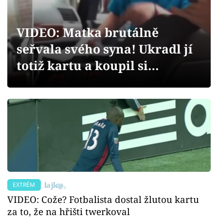
Sex a vztahy
Videa
VIDEO: Matka brutálně
seřvala svého syna! Ukradl jí
Sledujte prima+
totiž kartu a koupil si…
Přihlášení
Sledujte nás
EXTRÉM
VIDEO: Cože? Fotbalista dostal žlutou kartu
za to, že na hřišti twerkoval