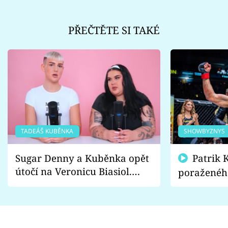
PŘEČTĚTE SI TAKÉ
TADEÁŠ KUBĚNKA
SHOWBYZNYS
Sugar Denny a Kuběnka opět
Patrik Kincl se zastal
útočí na Veronicu Biasiol.
poraženéh
Proč je podle nich falešná a
fanoušci n
lže o své nevěře?