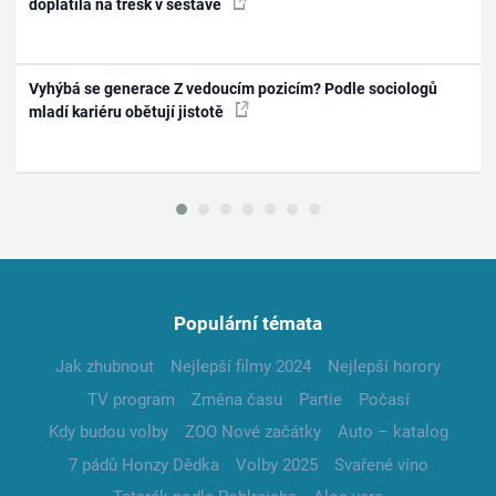
doplatila na třesk v sestavě
Vyhýbá se generace Z vedoucím pozicím? Podle sociologů
mladí kariéru obětují jistotě
Populární témata
Jak zhubnout
Nejlepší filmy 2024
Nejlepší horory
TV program
Změna času
Partie
Počasí
Kdy budou volby
ZOO Nové začátky
Auto – katalog
7 pádů Honzy Dědka
Volby 2025
Svařené víno