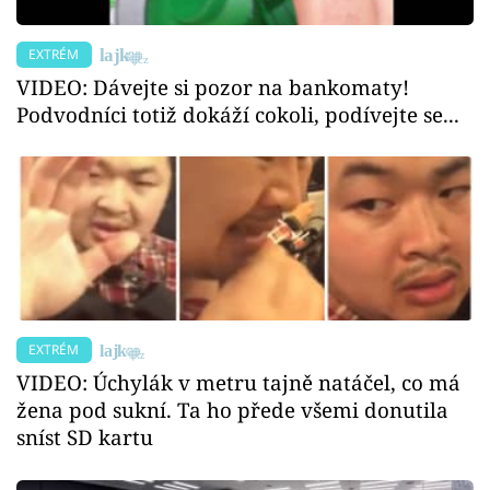
EXTRÉM
VIDEO: Dávejte si pozor na bankomaty!
Podvodníci totiž dokáží cokoli, podívejte se...
EXTRÉM
VIDEO: Úchylák v metru tajně natáčel, co má
žena pod sukní. Ta ho přede všemi donutila
sníst SD kartu