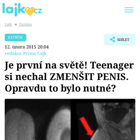
Lajk
■
Extrém
Trendy:
KARLOS VÉMOLA
ONLYFANS
EXTRÉM
SDÍLET
SHOPAHOLICADEL
CLASH OF THE STARS
12. února 2015 20:04
redakce Prima Lajk
Je první na světě! Teenager
si nechal ZMENŠIT PENIS.
Témata
Opravdu to bylo nutné?
Showbyznys
Youtubeři
Virály