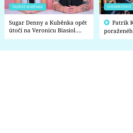
TADEÁŠ KUBĚNKA
SHOWBYZNYS
Sugar Denny a Kuběnka opět
Patrik Kincl se zastal
útočí na Veronicu Biasiol.
poraženéh
Proč je podle nich falešná a
fanoušci n
lže o své nevěře?