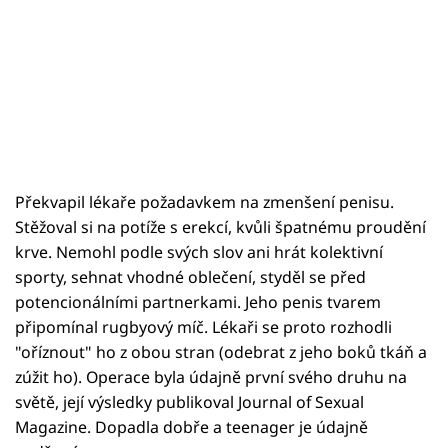
Překvapil lékaře požadavkem na zmenšení penisu.
Stěžoval si na potíže s erekcí, kvůli špatnému proudění
krve. Nemohl podle svých slov ani hrát kolektivní
sporty, sehnat vhodné oblečení, styděl se před
potencionálními partnerkami. Jeho penis tvarem
připomínal rugbyový míč. Lékaři se proto rozhodli
"oříznout" ho z obou stran (odebrat z jeho boků tkáň a
zúžit ho). Operace byla údajně první svého druhu na
světě, její výsledky publikoval Journal of Sexual
Magazine. Dopadla dobře a teenager je údajně