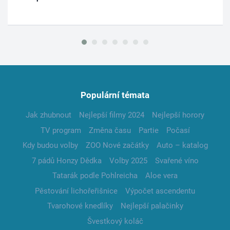
Populární témata
Jak zhubnout
Nejlepší filmy 2024
Nejlepší horory
TV program
Změna času
Partie
Počasí
Kdy budou volby
ZOO Nové začátky
Auto – katalog
7 pádů Honzy Dědka
Volby 2025
Svařené víno
Tatarák podle Pohlreicha
Aloe vera
Pěstování lichořeřišnice
Výpočet ascendentu
Tvarohové knedlíky
Nejlepší palačinky
Švestkový koláč