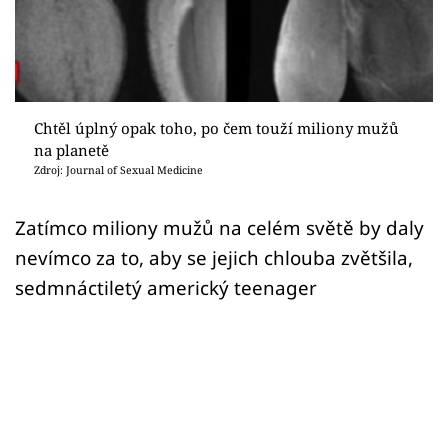
Sex a vztahy
Videa
Sledujte prima+
Chtěl úplný opak toho, po čem touží miliony mužů
na planetě
Přihlášení
Zdroj: Journal of Sexual Medicine
Zatímco miliony mužů na celém světě by daly
Sledujte nás
nevímco za to, aby se jejich chlouba zvětšila,
sedmnáctiletý americký teenager