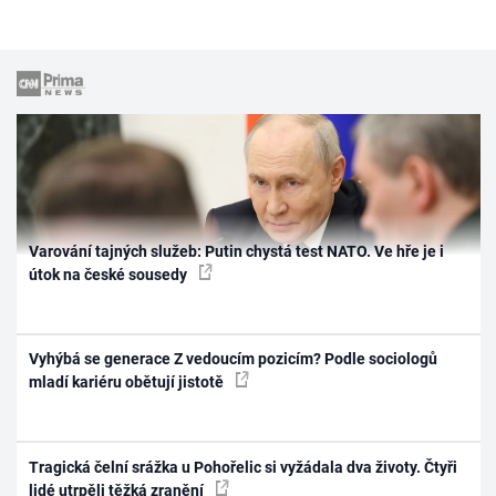
Varování tajných služeb: Putin chystá test NATO. Ve hře je i
útok na české sousedy
Vyhýbá se generace Z vedoucím pozicím? Podle sociologů
mladí kariéru obětují jistotě
Tragická čelní srážka u Pohořelic si vyžádala dva životy. Čtyři
lidé utrpěli těžká zranění