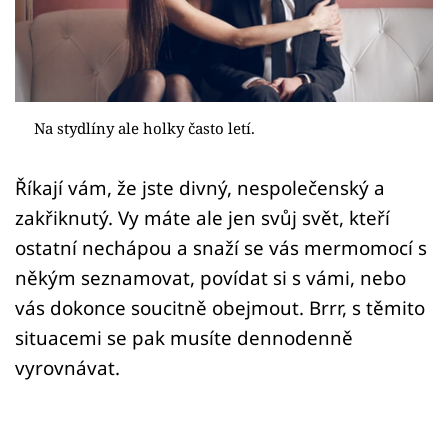
Sex a vztahy
Videa
Sledujte prima+
Na stydlíny ale holky často letí.
Přihlášení
Říkají vám, že jste divný, nespolečenský a
zakřiknutý. Vy máte ale jen svůj svět, kteří
Sledujte nás
ostatní nechápou a snaží se vás mermomocí s
někým seznamovat, povídat si s vámi, nebo
vás dokonce soucitně obejmout. Brrr, s těmito
situacemi se pak musíte dennodenně
vyrovnávat.