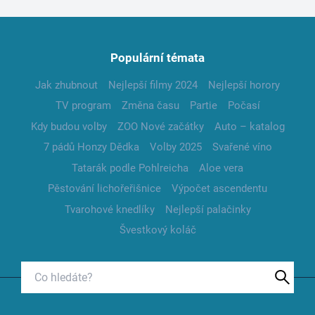
Populární témata
Jak zhubnout
Nejlepší filmy 2024
Nejlepší horory
TV program
Změna času
Partie
Počasí
Kdy budou volby
ZOO Nové začátky
Auto – katalog
7 pádů Honzy Dědka
Volby 2025
Svařené víno
Tatarák podle Pohlreicha
Aloe vera
Pěstování lichořeřišnice
Výpočet ascendentu
Tvarohové knedlíky
Nejlepší palačinky
Švestkový koláč