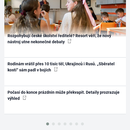
Rozpohybují české školství ředitelé? Resort věří, že nový
nástroj utne nekonečné debaty
Rodinám vrátil přes 10 tisíc těl, Ukrajinců i Rusů. „Sběratel
kostí“ sám padl v bojích
Počasí do konce prázdnin může překvapit. Detaily prozrazuje
výhled