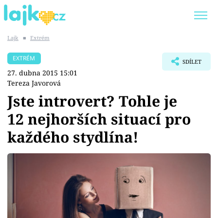
Lajk
■
Extrém
Trendy:
KARLOS VÉMOLA
ONLYFANS
EXTRÉM
SDÍLET
SHOPAHOLICADEL
CLASH OF THE STARS
27. dubna 2015 15:01
Tereza Javorová
Jste introvert? Tohle je
12 nejhorších situací pro
Témata
každého stydlína!
Showbyznys
Youtubeři
Virály