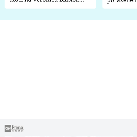
Proč je podle nich falešná a
fanoušci n
lže o své nevěře?