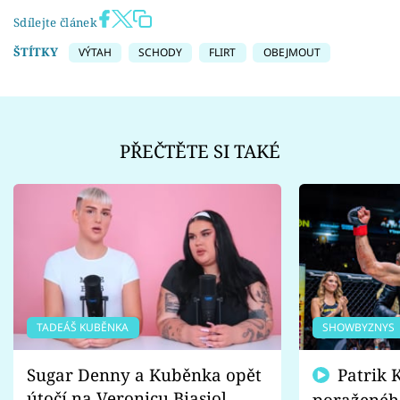
Sdílejte článek
ŠTÍTKY
VÝTAH
SCHODY
FLIRT
OBEJMOUT
PŘEČTĚTE SI TAKÉ
TADEÁŠ KUBĚNKA
SHOWBYZNYS
Sugar Denny a Kuběnka opět
Patrik Kincl se zastal
útočí na Veronicu Biasiol.
poraženéh