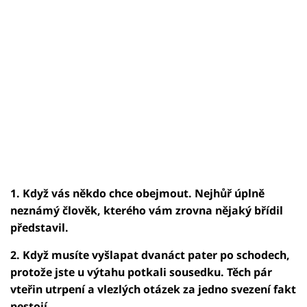
1. Když vás někdo chce obejmout. Nejhůř úplně
neznámý člověk, kterého vám zrovna nějaký břídil
představil.
2. Když musíte vyšlapat dvanáct pater po schodech,
protože jste u výtahu potkali sousedku. Těch pár
vteřin utrpení a vlezlých otázek za jedno svezení fakt
nestojí.