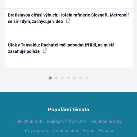
Bratislavou otřásl výbuch: Hořela rafinerie Slovnaft. Metropolí
se šířil dým, zachycuje video
Útok v Tanvaldu: Pachatel měl pobodat tři lidi, na místě
zasahuje policie
Populární témata
Jak zhubnout
Nejlepší filmy 2024
Nejlepší horory
TV program
Změna času
Partie
Počasí