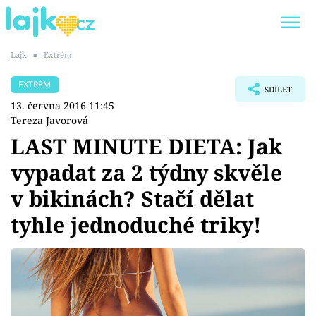
Lajk
■
Extrém
Trendy:
KARLOS VÉMOLA
ONLYFANS
EXTRÉM
SDÍLET
SHOPAHOLICADEL
CLASH OF THE STARS
13. června 2016 11:45
Tereza Javorová
LAST MINUTE DIETA: Jak
vypadat za 2 týdny skvěle
Témata
v bikinách? Stačí dělat
Showbyznys
tyhle jednoduché triky!
Youtubeři
Virály