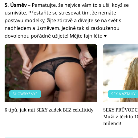
5. Úsměv
– Pamatujte, že nejvíce vám to sluší, když se
usmíváte. Přestaňte se stresovat tím, že nemáte
postavu modelky, žijte zdravě a dívejte se na svět s
nadhledem a úsměvem. Jedině tak si zaslouženou
dovolenou pořádně užijete! Mějte fajn léto ♥
SHOWBYZNYS
SEX A VZTAHY
6 tipů, jak mít SEXY zadek BEZ celulitidy
SEXY PRŮVODCE
Muži z těchto 1
milenci!