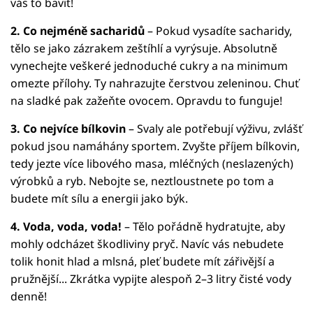
vás to bavit!
2. Co nejméně sacharidů
– Pokud vysadíte sacharidy,
tělo se jako zázrakem zeštíhlí a vyrýsuje. Absolutně
vynechejte veškeré jednoduché cukry a na minimum
omezte přílohy. Ty nahrazujte čerstvou zeleninou. Chuť
na sladké pak zažeňte ovocem. Opravdu to funguje!
3. Co nejvíce bílkovin
– Svaly ale potřebují výživu, zvlášť
pokud jsou namáhány sportem. Zvyšte příjem bílkovin,
tedy jezte více libového masa, mléčných (neslazených)
výrobků a ryb. Nebojte se, neztloustnete po tom a
budete mít sílu a energii jako býk.
4. Voda, voda, voda!
– Tělo pořádně hydratujte, aby
mohly odcházet škodliviny pryč. Navíc vás nebudete
tolik honit hlad a mlsná, pleť budete mít zářivější a
pružnější... Zkrátka vypijte alespoň 2–3 litry čisté vody
denně!