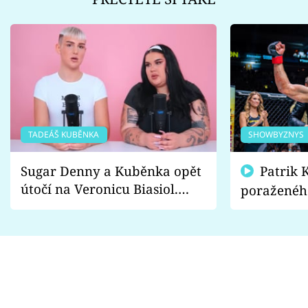
TADEÁŠ KUBĚNKA
SHOWBYZNYS
Sugar Denny a Kuběnka opět
Patrik Kincl se zastal
útočí na Veronicu Biasiol.
poraženéh
Proč je podle nich falešná a
fanoušci n
lže o své nevěře?