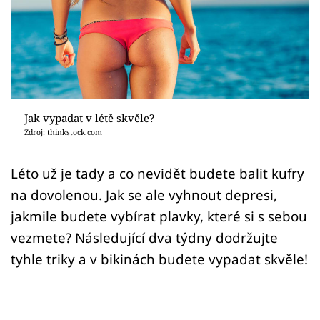
Sex a vztahy
Videa
Sledujte prima+
Přihlášení
Jak vypadat v létě skvěle?
Zdroj: thinkstock.com
Sledujte nás
Léto už je tady a co nevidět budete balit kufry
na dovolenou. Jak se ale vyhnout depresi,
jakmile budete vybírat plavky, které si s sebou
vezmete? Následující dva týdny dodržujte
tyhle triky a v bikinách budete vypadat skvěle!