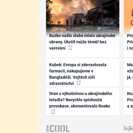
Rusko našlo slabé místo ukrajinské
Pri
obrany. Útočit může téměř bez
Pri
varování
i n
Kubek: Evropa si zdevastovala
Ma
farmacii, nakupujeme v
vž
Bangladéši. Vojtěch ničí
já,
zdravotnictví
Dron s výbušninou u ukrajinského
Ro
letadla? Narychlo spíchnutá
Pr
provokace, okomentovalo Rusko
a 