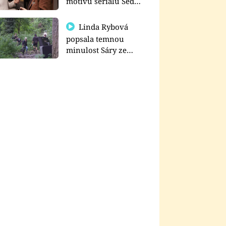
motivu seriálu Sedm
schodů k moci
Linda Rybová
popsala temnou
minulost Sáry ze
seriálu Zákony vlka