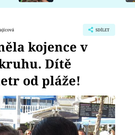
ajícová
SDÍLET
ěla kojence v
kruhu. Dítě
etr od pláže!