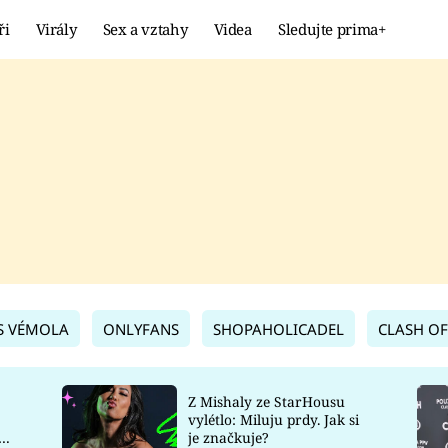
ři
Virály
Sex a vztahy
Videa
Sledujte prima+
Showbyznys
Extrém
VIRÁLY
KURIOZITY
VIDEA
KVÍZY
S VÉMOLA
ONLYFANS
SHOPAHOLICADEL
CLASH OF
Z Mishaly ze StarHousu
vylétlo: Miluju prdy. Jak si
co
je značkuje?