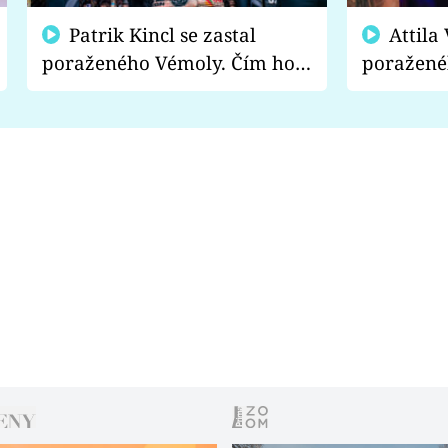
Patrik Kincl se zastal
Attila Végh podpořil
poraženého Vémoly. Čím ho
poražené
fanoušci naštvali?
chce radě
s vítězem