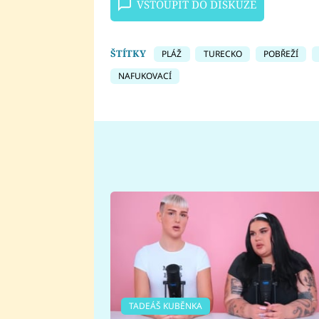
VSTOUPIT DO DISKUZE
ŠTÍTKY
PLÁŽ
TURECKO
POBŘEŽÍ
NAFUKOVACÍ
TADEÁŠ KUBĚNKA