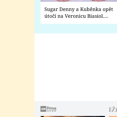
Sugar Denny a Kuběnka opět
útočí na Veronicu Biasiol.
Proč je podle nich falešná a
lže o své nevěře?