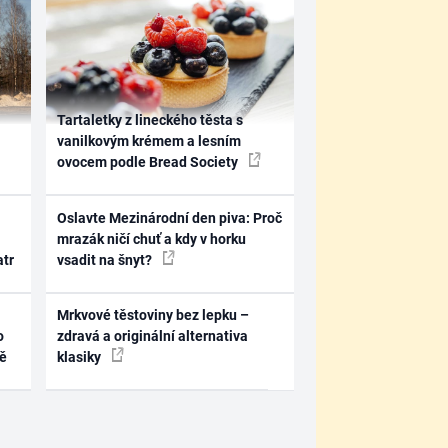
Tartaletky z lineckého těsta s
vanilkovým krémem a lesním
ovocem podle Bread Society
Oslavte Mezinárodní den piva: Proč
mrazák ničí chuť a kdy v horku
atr
vsadit na šnyt?
Mrkvové těstoviny bez lepku –
o
zdravá a originální alternativa
ně
klasiky