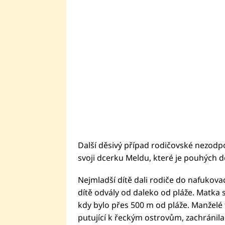
Další děsivý případ rodičovské nezodpo
svoji dcerku Meldu, které je pouhých d
Nejmladší dítě dali rodiče do nafukova
dítě odvály od daleko od pláže. Matka
kdy bylo přes 500 m od pláže. Manželé t
putující k řeckým ostrovům, zachránila.