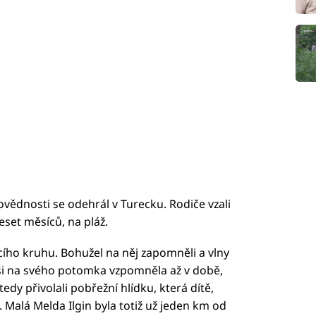
vědnosti se odehrál v Turecku. Rodiče vzali
eset měsíců, na pláž.
cího kruhu. Bohužel na něj zapomněli a vlny
 si na svého potomka vzpomněla až v době,
edy přivolali pobřežní hlídku, která dítě,
 Malá Melda Ilgin byla totiž už jeden km od