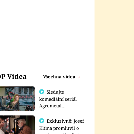
P Videa
Všechna videa
Sledujte
komediální seriál
Agrometal
exkluzivně na
prima+
Exkluzivně: Josef
Klíma promluvil o