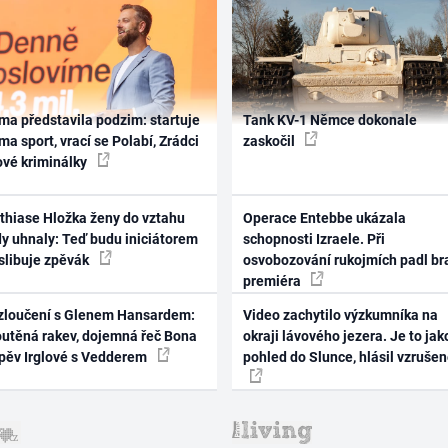
ma představila podzim: startuje
Tank KV-1 Němce dokonale
ma sport, vrací se Polabí, Zrádci
zaskočil
ové kriminálky
thiase Hložka ženy do vztahu
Operace Entebbe ukázala
dy uhnaly: Teď budu iniciátorem
schopnosti Izraele. Při
 slibuje zpěvák
osvobozování rukojmích padl br
premiéra
zloučení s Glenem Hansardem:
Video zachytilo výzkumníka na
outěná rakev, dojemná řeč Bona
okraji lávového jezera. Je to jak
zpěv Irglové s Vedderem
pohled do Slunce, hlásil vzruše