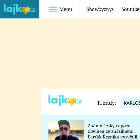
Menu
Showbyznys
Youtube
Youtuberky
Youtubeři
SHOPAHOLICADEL
FATTYPILLOW
ANNA ŠULC
FREESCOOT
SUGAR DENNY
ADAM KAJUMI
LADUŠKA
TADEÁŠ KUBĚNKA
DOMINIKA
DATEL
Trendy:
KARLO
MYSLIVCOVÁ
Známý český rapper
obviněn ze znásilnění:
Parťák Řezníka vysvětlil, 