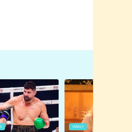
S
VIRÁLY