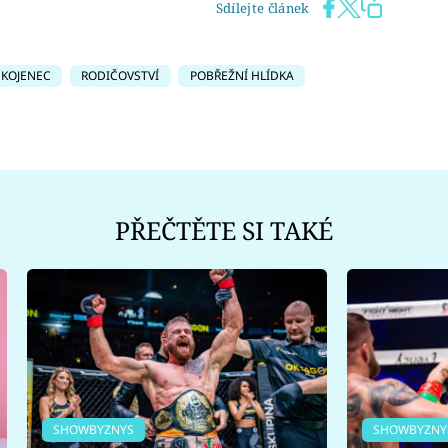
Sdílejte článek
KOJENEC
RODIČOVSTVÍ
POBŘEŽNÍ HLÍDKA
PŘEČTĚTE SI TAKÉ
SHOWBYZNYS
SHOWBYZNY