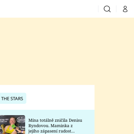
Vyhledávání
Můj 
Prima+
CNN Prima News
Prima Fresh
Prima Living
Prima Zoom
 THE STARS
Prima Lajk
Mína totálně zničila Denisu
Ryndovou. Maminka z
Sledujte nás
jejího zápasení radost