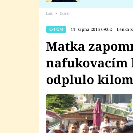
se v Plzni stalo
Lajk
■
Extrém
11. srpna 2015 09:02
Lenka Z
EXTRÉM
Matka zapomn
nafukovacím 
odplulo kilom