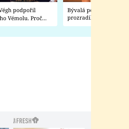
Bývalá pornoherečka
prozradila, co ji šokova
ho Vémolu. Proč
natáčení Euforie. Vážně
ji zápasit s ním než
bylo drsnější než hanba
 Kinclem?
filmy?