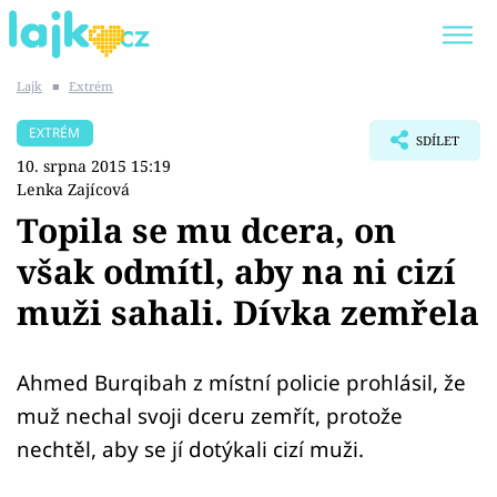
Lajk
■
Extrém
Trendy:
KARLOS VÉMOLA
ONLYFANS
EXTRÉM
SDÍLET
SHOPAHOLICADEL
CLASH OF THE STARS
10. srpna 2015 15:19
Lenka Zajícová
Topila se mu dcera, on
však odmítl, aby na ni cizí
Témata
muži sahali. Dívka zemřela
Showbyznys
Ahmed Burqibah z místní policie prohlásil, že
Youtubeři
muž nechal svoji dceru zemřít, protože
Virály
nechtěl, aby se jí dotýkali cizí muži.