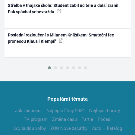
Střelba v thajské škole: Student zabil učitele a další zranil.
Pak spáchal sebevraždu
Poslední rozloučení s Milanem Knížákem: Smuteční řec
pronesou Klaus i Klempíř
Populární témata
Jak zhubnout
Nejlepší filmy 2024
Nejlepší horory
TV program
Změna času
Partie
Počasí
Kdy budou volby
ZOO Nové začátky
Auto – katalog