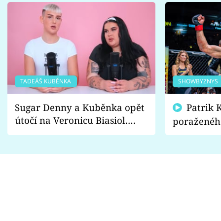
TADEÁŠ KUBĚNKA
SHOWBYZNYS
Sugar Denny a Kuběnka opět
Patrik Kincl se zastal
útočí na Veronicu Biasiol.
poraženéh
Proč je podle nich falešná a
fanoušci n
lže o své nevěře?