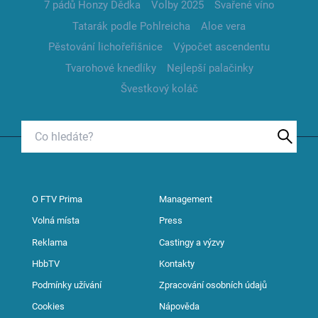
7 pádů Honzy Dědka
Volby 2025
Svařené víno
Tatarák podle Pohlreicha
Aloe vera
Pěstování lichořeřišnice
Výpočet ascendentu
Tvarohové knedlíky
Nejlepší palačinky
Švestkový koláč
O FTV Prima
Management
Volná místa
Press
Reklama
Castingy a výzvy
HbbTV
Kontakty
Podmínky užívání
Zpracování osobních údajů
Cookies
Nápověda