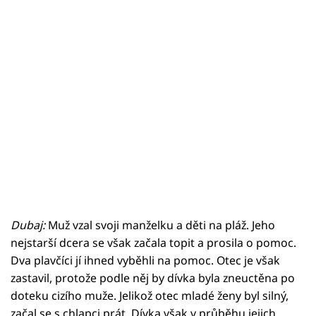
Sex a vztahy
Videa
Sledujte prima+
Přihlášení
Sledujte nás
Dubaj:
Muž vzal svoji manželku a děti na pláž. Jeho
nejstarší dcera se však začala topit a prosila o pomoc.
Dva plavčíci jí ihned vyběhli na pomoc. Otec je však
zastavil, protože podle něj by dívka byla zneuctěna po
doteku cizího muže. Jelikož otec mladé ženy byl silný,
začal se s chlapci prát. Dívka však v průběhu jejich