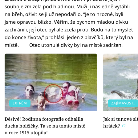
souboje zmizela pod hladinou. Muži ji následně vytáhli
na břeh, oživit se ji už nepodařilo. “Je to hrozné, byli
jsme opravdu blízko. Věřím, že bychom mladou dívku
zachránili, její otec byl ale zcela proti. Budu na to myslet
do konce života,” prohlásil jeden z plavčíků, který byl na
místě. Otec utonulé dívky byl na místě zadržen.
EXTRÉM
ZAJÍMAVOSTI
Děsivé! Rodinná fotografie odhalila
Jak si tunové s
ducha holčičky. Ta se na tomto místě
hrátek?
v roce 1915 utopila!