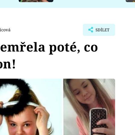
ícová
SDÍLET
emřela poté, co
on!