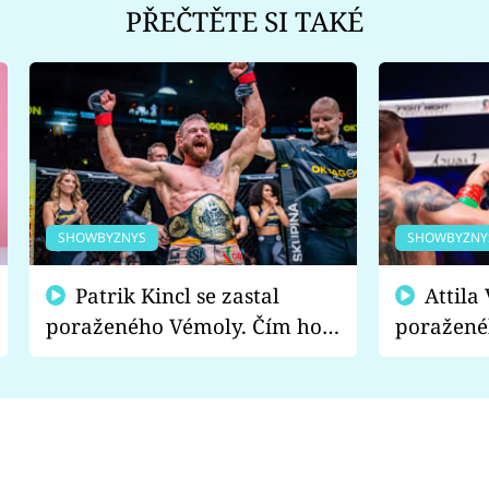
PŘEČTĚTE SI TAKÉ
SHOWBYZNYS
SHOWBYZNY
Patrik Kincl se zastal
Attila Végh podpořil
poraženého Vémoly. Čím ho
poražené
fanoušci naštvali?
chce radě
s vítězem