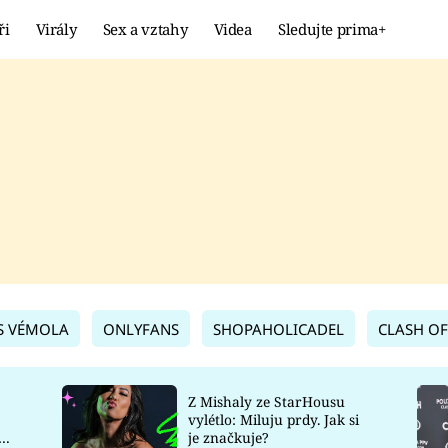
ři
Virály
Sex a vztahy
Videa
Sledujte prima+
Showbyznys
Extrém
VIRÁLY
KURIOZITY
VIDEA
KVÍZY
S VÉMOLA
ONLYFANS
SHOPAHOLICADEL
CLASH OF
Z Mishaly ze StarHousu
vylétlo: Miluju prdy. Jak si
co
je značkuje?