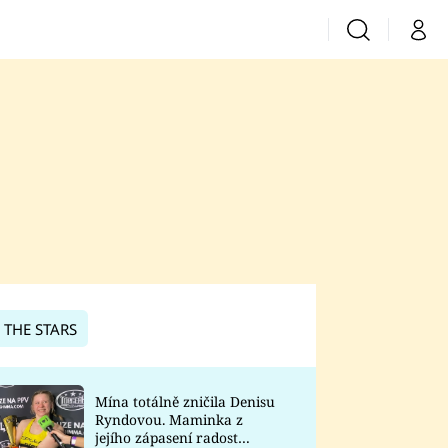
Vyhledávání
Můj 
Prima+
CNN Prima News
Prima Fresh
Prima Living
Prima Zoom
 THE STARS
Prima Lajk
Mína totálně zničila Denisu
Ryndovou. Maminka z
Sledujte nás
jejího zápasení radost