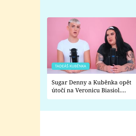
TADEÁŠ KUBĚNKA
Sugar Denny a Kuběnka opět
útočí na Veronicu Biasiol.
Proč je podle nich falešná a
lže o své nevěře?