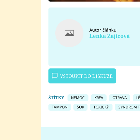
Autor článku
Lenka Zajícová
VSTOUPIT DO DISKUZE
ŠTÍTKY
NEMOC
KREV
OTRAVA
L
TAMPON
ŠOK
TOXICKÝ
SYNDROM T