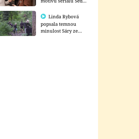
motivu seriálu Sedm
schodů k moci
Linda Rybová
popsala temnou
minulost Sáry ze
seriálu Zákony vlka