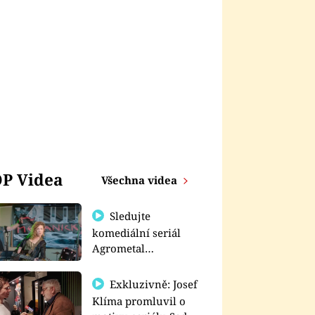
P Videa
Všechna videa
Sledujte
komediální seriál
Agrometal
exkluzivně na
prima+
Exkluzivně: Josef
Klíma promluvil o