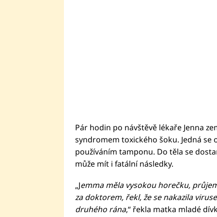
Pár hodin po návštěvě lékaře Jenna ze
syndromem toxického šoku. Jedná se o 
používáním tamponu. Do těla se dostane
může mít i fatální následky.
„J
emma měla vysokou horečku, průjem a
za doktorem, řekl, že se nakazila virus
druhého rána
,“ řekla matka mladé dívk