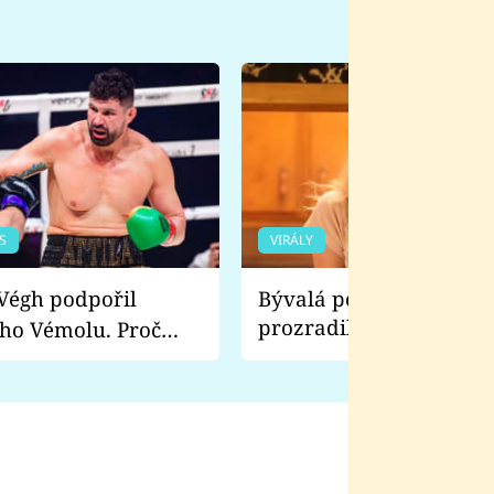
S
VIRÁLY
Bývalá pornoherečka
prozradila, co ji šokova
ho Vémolu. Proč
natáčení Euforie. Vážně
ji zápasit s ním než
bylo drsnější než hanba
 Kinclem?
filmy?