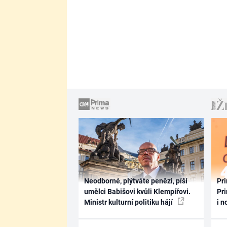
Neodborné, plýtváte penězi, píší
Pri
umělci Babišovi kvůli Klempířovi.
Pri
Ministr kulturní politiku hájí
i n