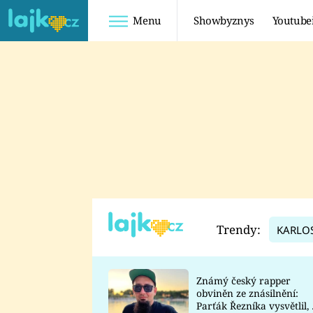
Menu
Showbyznys
Youtube
Youtuberky
Youtubeři
SHOPAHOLICADEL
FATTYPILLOW
ANNA ŠULC
FREESCOOT
SUGAR DENNY
ADAM KAJUMI
LADUŠKA
TADEÁŠ KUBĚNKA
DOMINIKA
DATEL
Trendy:
KARLO
MYSLIVCOVÁ
Známý český rapper
obviněn ze znásilnění:
Parťák Řezníka vysvětlil, 