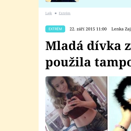
se v Plzni stalo
Lajk
■
Extrém
22. září 2015 11:00
Lenka Zaj
EXTRÉM
Mladá dívka z
použila tamp