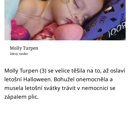
Sex a vztahy
Videa
Sledujte prima+
Přihlášení
Molly Turpen
Zdroj: tinder
Sledujte nás
Molly Turpen (3) se velice těšila na to, až oslaví
letošní Halloween. Bohužel onemocněla a
musela letošní svátky trávit v nemocnici se
zápalem plic.