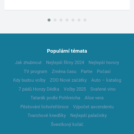
Populární témata
Jak zhubnout
Nejlepší filmy 2024
Nejlepší horory
TV program
Změna času
Partie
Počasí
Kdy budou volby
ZOO Nové začátky
Auto – katalog
7 pádů Honzy Dědka
Volby 2025
Svařené víno
Tatarák podle Pohlreicha
Aloe vera
Pěstování lichořeřišnice
Výpočet ascendentu
Tvarohové knedlíky
Nejlepší palačinky
Švestkový koláč