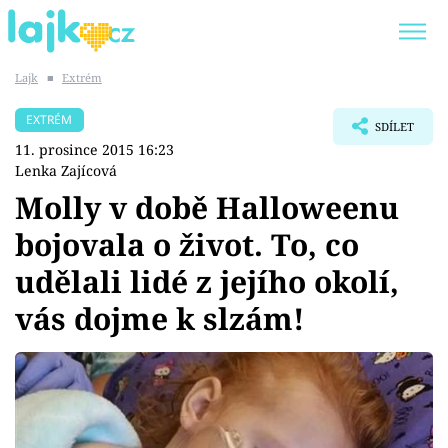
Lajk
■
Extrém
Trendy:
KARLOS VÉMOLA
ONLYFANS
EXTRÉM
SDÍLET
SHOPAHOLICADEL
CLASH OF THE STARS
11. prosince 2015 16:23
Lenka Zajícová
Molly v době Halloweenu
bojovala o život. To, co
Témata
udělali lidé z jejího okolí,
Showbyznys
vás dojme k slzám!
Youtubeři
Virály