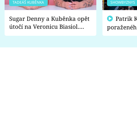
TADEÁŠ KUBĚNKA
SHOWBYZNYS
Sugar Denny a Kuběnka opět
Patrik Kincl se zastal
útočí na Veronicu Biasiol.
poraženéh
Proč je podle nich falešná a
fanoušci n
lže o své nevěře?