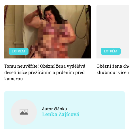
EXTRÉM
EXTRÉM
Tomu neuvěříte! Obézní žena vydělává
Obézní žena chc
desetitisíce přežíráním a prděním před
zhubnout více 
kamerou
Autor článku
Lenka Zajícová