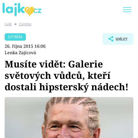
Lajk
■
Extrém
Trendy:
KARLOS VÉMOLA
ONLYFANS
EXTRÉM
SDÍLET
SHOPAHOLICADEL
CLASH OF THE STARS
26. října 2015 16:06
Lenka Zajícová
Musíte vidět: Galerie
světových vůdců, kteří
Témata
dostali hipsterský nádech!
Showbyznys
Youtubeři
Virály