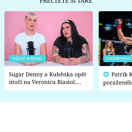
PŘEČTĚTE SI TAKÉ
TADEÁŠ KUBĚNKA
SHOWBYZNYS
Sugar Denny a Kuběnka opět
Patrik Kincl se zastal
útočí na Veronicu Biasiol.
poraženéh
Proč je podle nich falešná a
fanoušci n
lže o své nevěře?