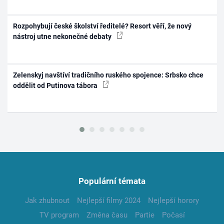
Rozpohybují české školství ředitelé? Resort věří, že nový
nástroj utne nekonečné debaty
Zelenskyj navštíví tradičního ruského spojence: Srbsko chce
oddělit od Putinova tábora
Populární témata
Jak zhubnout
Nejlepší filmy 2024
Nejlepší horory
TV program
Změna času
Partie
Počasí