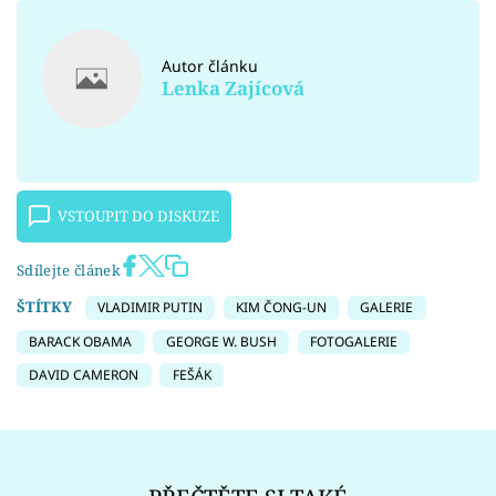
Autor článku
Lenka Zajícová
VSTOUPIT DO DISKUZE
Sdílejte článek
ŠTÍTKY
VLADIMIR PUTIN
KIM ČONG-UN
GALERIE
BARACK OBAMA
GEORGE W. BUSH
FOTOGALERIE
DAVID CAMERON
FEŠÁK