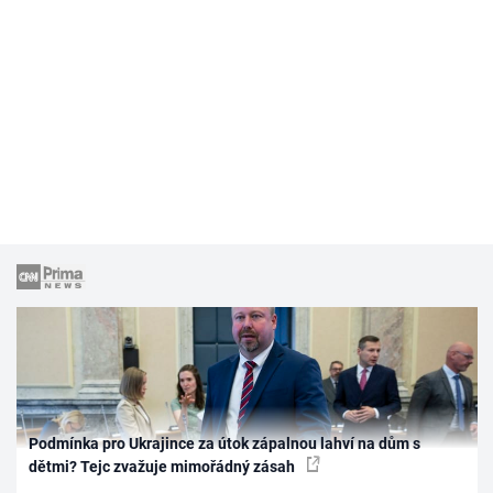
Podmínka pro Ukrajince za útok zápalnou lahví na dům s
dětmi? Tejc zvažuje mimořádný zásah