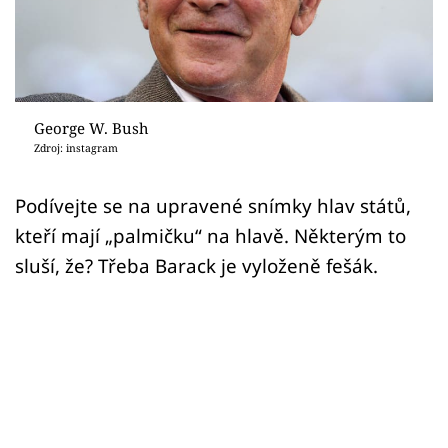
Sex a vztahy
Videa
Sledujte prima+
George W. Bush
Zdroj: instagram
Přihlášení
Podívejte se na upravené snímky hlav států,
kteří mají „palmičku“ na hlavě. Některým to
Sledujte nás
sluší, že? Třeba Barack je vyloženě fešák.