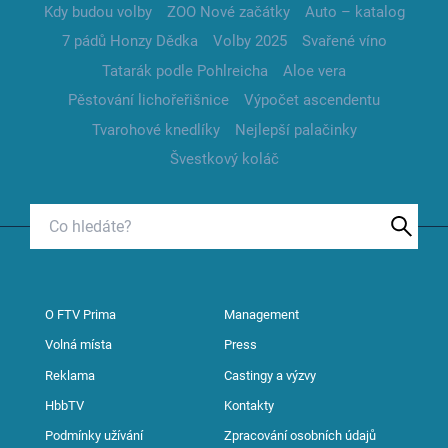
Kdy budou volby
ZOO Nové začátky
Auto – katalog
7 pádů Honzy Dědka
Volby 2025
Svařené víno
Tatarák podle Pohlreicha
Aloe vera
Pěstování lichořeřišnice
Výpočet ascendentu
Tvarohové knedlíky
Nejlepší palačinky
Švestkový koláč
O FTV Prima
Management
Volná místa
Press
Reklama
Castingy a výzvy
HbbTV
Kontakty
Podmínky užívání
Zpracování osobních údajů