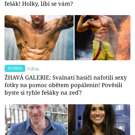
fešák! Holky, líbí se vám?
EXTRÉM
ŽHAVÁ GALERIE: Svalnatí hasiči nafotili sexy
fotky na pomoc obětem popálenin! Pověsili
byste si tyhle fešáky na zeď?