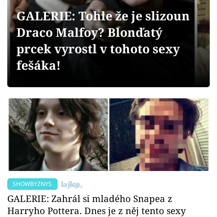
Sex a vztahy
GALERIE: Tohle že je slizoun
Videa
Draco Malfoy? Blonďatý
prcek vyrostl v tohoto sexy
Sledujte prima+
fešáka!
Přihlášení
Sledujte nás
SHOWBYZNYS
GALERIE: Zahrál si mladého Snapea z
Harryho Pottera. Dnes je z něj tento sexy