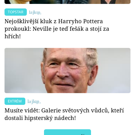
TOPSTAR
Nejošklivější kluk z Harryho Pottera
prokoukl: Neville je teď fešák a stojí za
hřích!
EXTRÉM
Musíte vidět: Galerie světových vůdců, kteří
dostali hipsterský nádech!