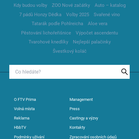
Kdy budou volby
ZOO Nové začátky
Auto – katalog
7 pádů Honzy Dědka
Volby 2025
Svařené víno
Tatarák podle Pohlreicha
Aloe vera
Pěstování lichořeřišnice
Výpočet ascendentu
Tvarohové knedlíky
Nejlepší palačinky
Švestkový koláč
O FTV Prima
Management
Volná místa
Press
Reklama
Castingy a výzvy
HbbTV
Kontakty
Podmínky užívání
Zpracování osobních údajů