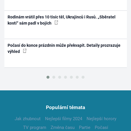
Rodinám vrátil přes 10 tisíc těl, Ukrajinců i Rusů. „Sběratel
kostí“ sám padl v bojích
Počasí do konce prázdnin může překvapit. Detaily prozrazuje
výhled
Populární témata
Jak zhubnout
Nejlepší filmy 2024
Nejlepší horory
TV program
Změna času
Partie
Počasí