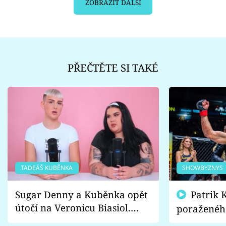
ZOBRAZIT DALŠÍ
PŘEČTĚTE SI TAKÉ
TADEÁŠ KUBĚNKA
SHOWBYZNYS
Sugar Denny a Kuběnka opět
Patrik Kincl se zastal
útočí na Veronicu Biasiol.
poraženéh
Proč je podle nich falešná a
fanoušci n