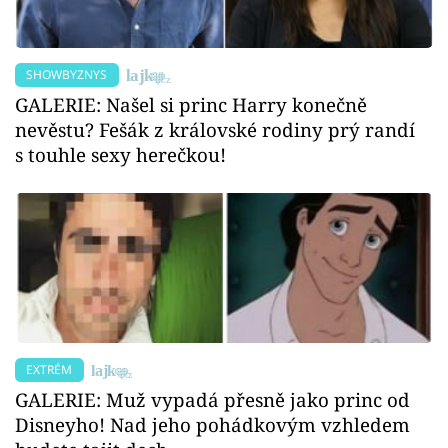
SHOWBYZNYS
GALERIE: Našel si princ Harry konečně
nevěstu? Fešák z královské rodiny prý randí
s touhle sexy herečkou!
EXTRÉM
GALERIE: Muž vypadá přesně jako princ od
Disneyho! Nad jeho pohádkovým vzhledem