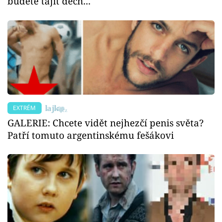
budete tajit dech...
EXTRÉM
GALERIE: Chcete vidět nejhezčí penis světa?
Patří tomuto argentinskému fešákovi