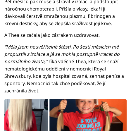
Pět měsíců pak musela strávit v izolaci a podstoupit
náročnou chemoterapii. Přišla o vlasy, lékaři jí
dávkovali čerstvě zmraženou plazmu, fibrinogen a
krevní destičky, aby se zlepšila srážlivost její krve.
A Thea se začala jako zázrakem uzdravovat.
"Měla jsem neuvěřitelné štěstí. Po šesti měsících mě
propustili z izolace a já se mohla postupně vracet do
normálního života,"
říká vděčně Thea, která se snaží
hematologickému oddělení v nemocnici Royal
Shrewsbury, kde byla hospitalizovaná, sehnat peníze a
sponzory. Nemocnici tak chce poděkovat, že jí
zachránila život.