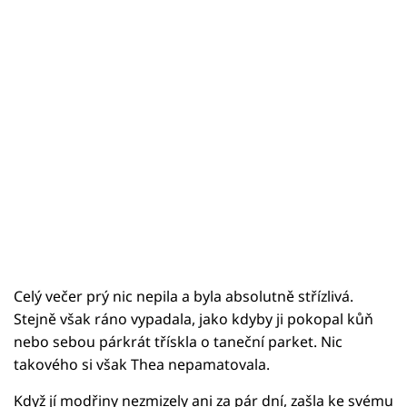
Celý večer prý nic nepila a byla absolutně střízlivá.
Stejně však ráno vypadala, jako kdyby ji pokopal kůň
nebo sebou párkrát třískla o taneční parket. Nic
takového si však Thea nepamatovala.
Když jí modřiny nezmizely ani za pár dní, zašla ke svému