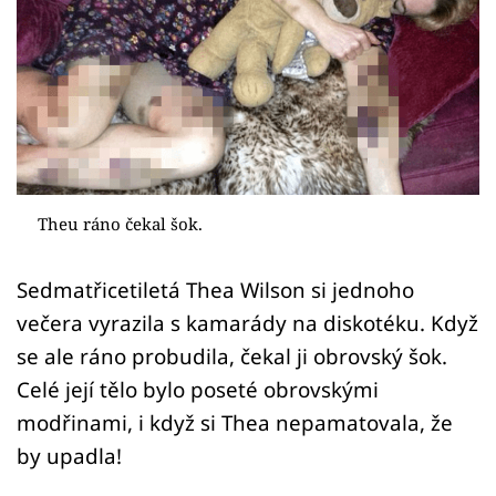
Sex a vztahy
Videa
Sledujte prima+
Přihlášení
Theu ráno čekal šok.
Sledujte nás
Sedmatřicetiletá Thea Wilson si jednoho
večera vyrazila s kamarády na diskotéku. Když
se ale ráno probudila, čekal ji obrovský šok.
Celé její tělo bylo poseté obrovskými
modřinami, i když si Thea nepamatovala, že
by upadla!