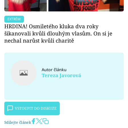
EXTRÉM
HRDINA! Osmiletého kluka dva roky
šikanovali kvůli dlouhým vlasům. On si je
nechal narůst kvůli charitě
Autor článku
Tereza Javorová
VSTOUPIT DO DISKUZE
Sdílejte článek