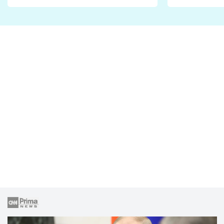
Proč je podle nich falešná a
fanoušci n
lže o své nevěře?