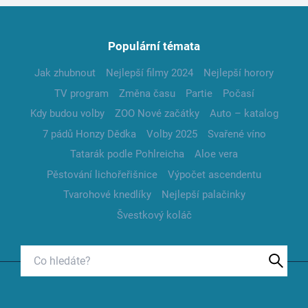
Populární témata
Jak zhubnout
Nejlepší filmy 2024
Nejlepší horory
TV program
Změna času
Partie
Počasí
Kdy budou volby
ZOO Nové začátky
Auto – katalog
7 pádů Honzy Dědka
Volby 2025
Svařené víno
Tatarák podle Pohlreicha
Aloe vera
Pěstování lichořeřišnice
Výpočet ascendentu
Tvarohové knedlíky
Nejlepší palačinky
Švestkový koláč