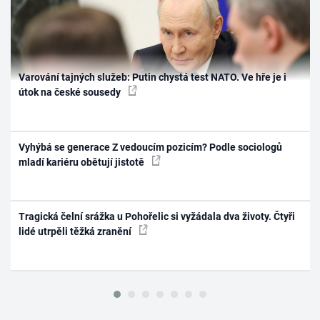
Varování tajných služeb: Putin chystá test NATO. Ve hře je i
útok na české sousedy
Vyhýbá se generace Z vedoucím pozicím? Podle sociologů
mladí kariéru obětují jistotě
Tragická čelní srážka u Pohořelic si vyžádala dva životy. Čtyři
lidé utrpěli těžká zranění