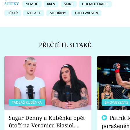
ŠTÍTKY
NEMOC
KREV
SMRT
CHEMOTERAPIE
LÉKAŘ
IZOLACE
MODŘINY
THEO WILSON
PŘEČTĚTE SI TAKÉ
TADEÁŠ KUBĚNKA
SHOWBYZNYS
Sugar Denny a Kuběnka opět
Patrik Kincl se zastal
útočí na Veronicu Biasiol.
poraženéh