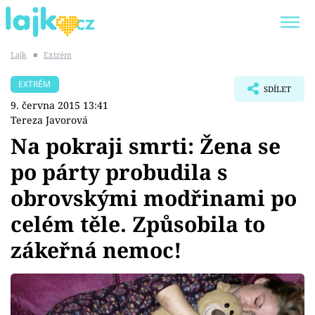
Lajk
■
Extrém
Trendy:
KARLOS VÉMOLA
ONLYFANS
EXTRÉM
SDÍLET
SHOPAHOLICADEL
CLASH OF THE STARS
9. června 2015 13:41
Tereza Javorová
Na pokraji smrti: Žena se
po párty probudila s
Témata
obrovskými modřinami po
Showbyznys
celém těle. Způsobila to
zákeřná nemoc!
Youtubeři
Virály