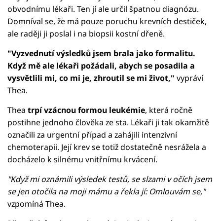
obvodnímu lékaři. Ten jí ale určil špatnou diagnózu.
Domníval se, že má pouze poruchu krevních destiček,
ale raději ji poslal i na biopsii kostní dřeně.
"Vyzvednutí výsledků jsem brala jako formalitu.
Když mě ale lékaři požádali, abych se posadila a
vysvětlili mi, co mi je, zhroutil se mi život,"
vypráví
Thea.
Thea
trpí vzácnou formou leukémie
, která ročně
postihne jednoho člověka ze sta. Lékaři ji tak okamžitě
označili za urgentní případ a zahájili intenzivní
chemoterapii. Její krev se totiž dostatečně nesrážela a
docházelo k silnému vnitřnímu krvácení.
"Když mi oznámili výsledek testů, se slzami v očích jsem
se jen otočila na moji mámu a řekla jí: Omlouvám se,"
vzpomíná Thea.