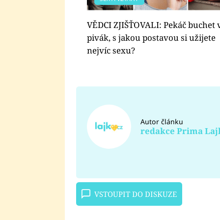
VĚDCI ZJIŠŤOVALI: Pekáč buchet v
pivák, s jakou postavou si užijete
nejvíc sexu?
Autor článku
redakce Prima Laj
VSTOUPIT DO DISKUZE