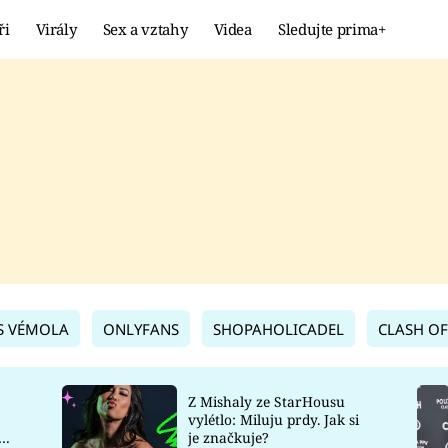
ři
Virály
Sex a vztahy
Videa
Sledujte prima+
Showbyznys
Extrém
VIRÁLY
KURIOZITY
VIDEA
KVÍZY
S VÉMOLA
ONLYFANS
SHOPAHOLICADEL
CLASH OF
Z Mishaly ze StarHousu
vylétlo: Miluju prdy. Jak si
co
je značkuje?