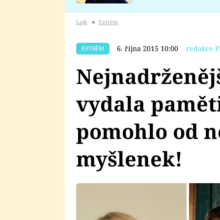
se v Plzni stalo
Lajk
■
Extrém
6. října 2015 10:00
redakce P
EXTRÉM
Nejnadrženějš
vydala paměti.
pomohlo od 
myšlenek!