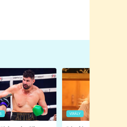
S
VIRÁLY