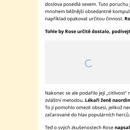
doslova posedlá sexem. Tuto poruchu je
mnohem běžnější obsedantně kompulzivní
například opakovat určitou činnost.
Ro
Tohle by Rose určitě dostalo, podívej
Nakonec se ale podařilo její „citlivost“
zvláštní metodou.
Lékaři ženě naordin
To jí pomohlo omezit obsesi, jelikož ne
začarované do hlav populárních herc
Teď o svých zkušenostech Rose
napsal