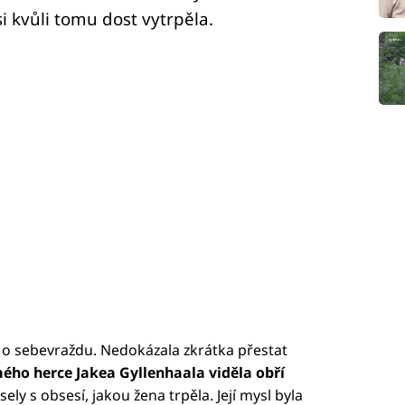
 kvůli tomu dost vytrpěla.
e o sebevraždu. Nedokázala zkrátka přestat
mého herce Jakea Gyllenhaala viděla obří
ly s obsesí, jakou žena trpěla. Její mysl byla