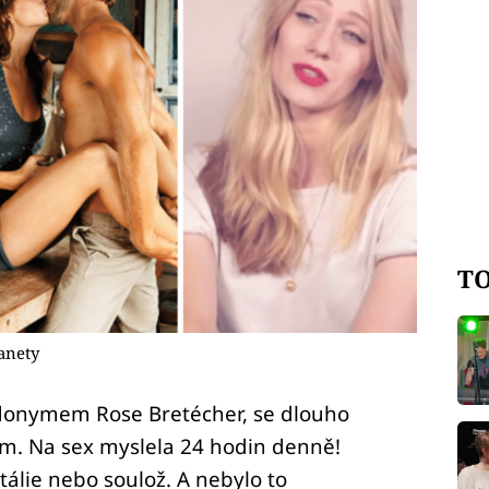
TO
anety
donymem Rose Bretécher, se dlouho
m. Na sex myslela 24 hodin denně!
itálie nebo soulož. A nebylo to