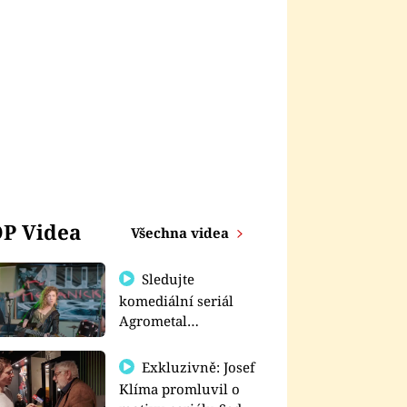
P Videa
Všechna videa
Sledujte
komediální seriál
Agrometal
exkluzivně na
prima+
Exkluzivně: Josef
Klíma promluvil o