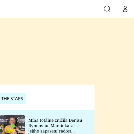
Vyhledávání
Můj 
Prima+
CNN Prima News
Prima Fresh
Prima Living
Prima Zoom
 THE STARS
Prima Lajk
Mína totálně zničila Denisu
Ryndovou. Maminka z
Sledujte nás
jejího zápasení radost