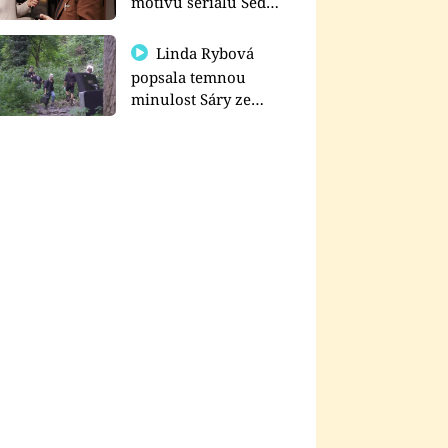
motivu seriálu Sedm
schodů k moci
Linda Rybová
popsala temnou
minulost Sáry ze
seriálu Zákony vlka