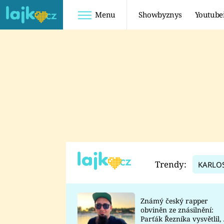
Menu
Showbyznys
Youtube
Youtuberky
Youtubeři
SHOPAHOLICADEL
FATTYPILLOW
ANNA ŠULC
FREESCOOT
SUGAR DENNY
ADAM KAJUMI
LADUŠKA
TADEÁŠ KUBĚNKA
DOMINIKA
DATEL
Trendy:
KARLO
MYSLIVCOVÁ
Známý český rapper
obviněn ze znásilnění:
Parťák Řezníka vysvětlil, 