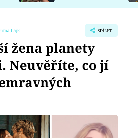
rima Lajk
SDÍLET
í žena planety
 Neuvěříte, co jí
nemravných