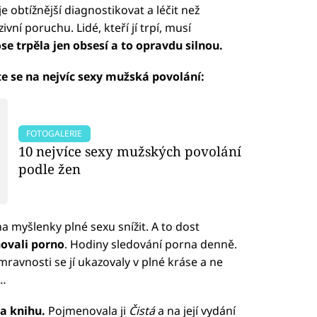
 obtížnější diagnostikovat a léčit než
 poruchu. Lidé, kteří jí trpí, musí
se trpěla jen obsesí a to opravdu silnou.
te se na nejvíc sexy mužská povolání:
FOTOGALERIE
10 nejvíce sexy mužských povolání
podle žen
 na myšlenky plné sexu snížit. A to dost
ovali porno
. Hodiny sledování porna denně.
mravnosti se jí ukazovaly v plné kráse a ne
ů…
a knihu.
Pojmenovala ji
Čistá
a na její vydání