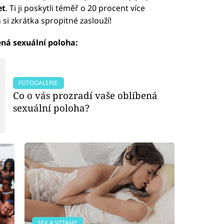
et
. Ti ji poskytli téměř o 20 procent více
 si zkrátka spropitné zaslouží!
bená sexuální poloha:
FOTOGALERIE
Co o vás prozradí vaše oblíbená
sexuální poloha?
SEX A VZTAHY