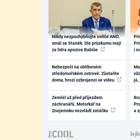
Nikdy nezpochybňujte voliče ANO,
Pri
smál se Staněk. Dle průzkumu mají
Pri
za lídra opozice Babiše
i n
Nebezpečí na oblíbeném
Ma
středomořském ostrově: Zůstaňte
vž
doma, hrozí ozbrojenci ve videu
já,
Zemřel už před příjezdem
Ro
záchranářů. Motorkář na
Pr
Znojemsku nezvládl zatáčku
a 