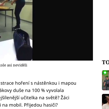
TO
ole asi neviděli
nstrace hoření s nástěnkou i mapou
dákovy duše na 100 % vyvolala
ílenější učitelka na světě? Žáci
li na mobil. Přijedou hasiči?