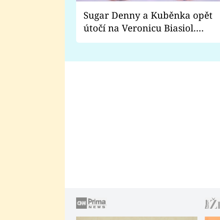
Sugar Denny a Kuběnka opět
útočí na Veronicu Biasiol.
Proč je podle nich falešná a
lže o své nevěře?