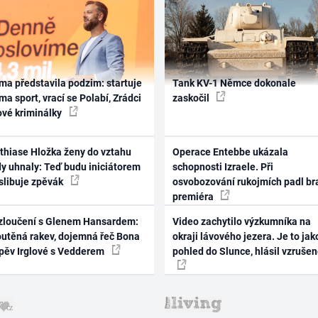
ma představila podzim: startuje
Tank KV-1 Němce dokonale
ma sport, vrací se Polabí, Zrádci
zaskočil
ové kriminálky
thiase Hložka ženy do vztahu
Operace Entebbe ukázala
dy uhnaly: Teď budu iniciátorem
schopnosti Izraele. Při
 slibuje zpěvák
osvobozování rukojmích padl br
premiéra
zloučení s Glenem Hansardem:
Video zachytilo výzkumníka na
outěná rakev, dojemná řeč Bona
okraji lávového jezera. Je to jak
zpěv Irglové s Vedderem
pohled do Slunce, hlásil vzruše