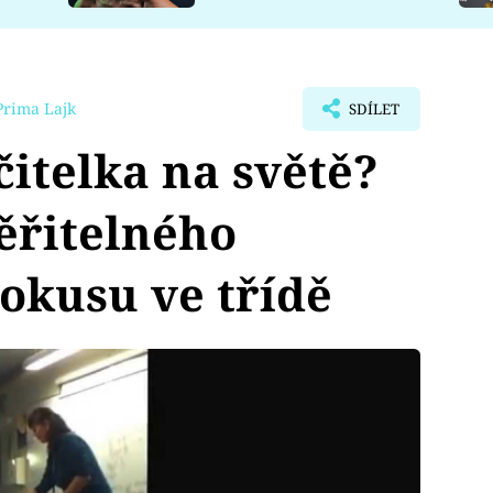
Prima Lajk
SDÍLET
čitelka na světě?
ěřitelného
okusu ve třídě