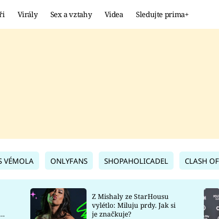
ři
Virály
Sex a vztahy
Videa
Sledujte prima+
Showbyznys
Extrém
VIRÁLY
KURIOZITY
VIDEA
KVÍZY
S VÉMOLA
ONLYFANS
SHOPAHOLICADEL
CLASH OF
Z Mishaly ze StarHousu
vylétlo: Miluju prdy. Jak si
co
je značkuje?