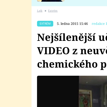
se v Plzni stalo
Lajk
■
Extrém
5. ledna 2015 15:46
redakce 
EXTRÉM
Nejšílenější u
VIDEO z neuv
chemického p