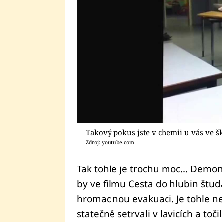
Takový pokus jste v chemii u vás ve šk
Zdroj: youtube.com
Tak tohle je trochu moc... Demo
by ve filmu Cesta do hlubin štu
hromadnou evakuaci. Je tohle nejš
statečně setrvali v lavicích a toči