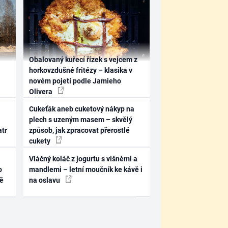
Obalovaný kuřecí řízek s vejcem z
horkovzdušné fritézy – klasika v
novém pojetí podle Jamieho
Olivera
Cukeťák aneb cuketový nákyp na
plech s uzeným masem – skvělý
atr
způsob, jak zpracovat přerostlé
cukety
Vláčný koláč z jogurtu s višněmi a
o
mandlemi – letní moučník ke kávě i
ně
na oslavu