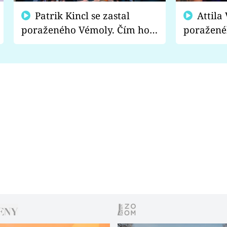
Patrik Kincl se zastal
Attila Végh podpořil
poraženého Vémoly. Čím ho
poražené
fanoušci naštvali?
chce radě
s vítězem