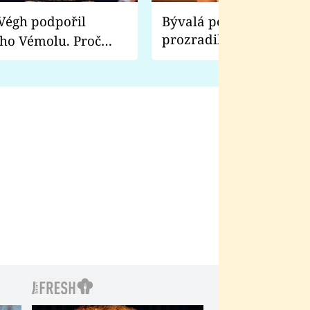
Bývalá pornoherečka
prozradila, co ji šokova
ho Vémolu. Proč
natáčení Euforie. Vážně
ji zápasit s ním než
bylo drsnější než hanba
 Kinclem?
filmy?