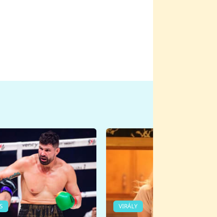
S
VIRÁLY