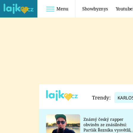
Menu
Showbyznys
Youtube
Youtuberky
Youtubeři
SHOPAHOLICADEL
FATTYPILLOW
ANNA ŠULC
FREESCOOT
SUGAR DENNY
ADAM KAJUMI
LADUŠKA
TADEÁŠ KUBĚNKA
DOMINIKA
DATEL
Trendy:
KARLO
MYSLIVCOVÁ
Známý český rapper
obviněn ze znásilnění:
Parťák Řezníka vysvětlil, 