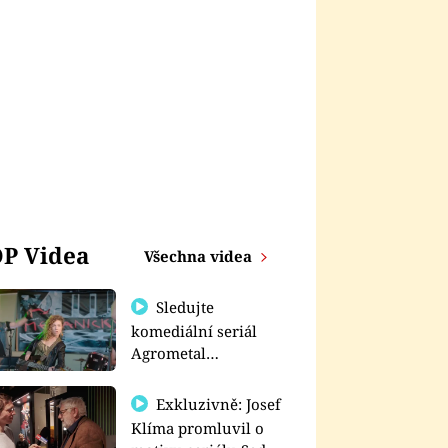
P Videa
Všechna videa
Sledujte
komediální seriál
Agrometal
exkluzivně na
prima+
Exkluzivně: Josef
Klíma promluvil o