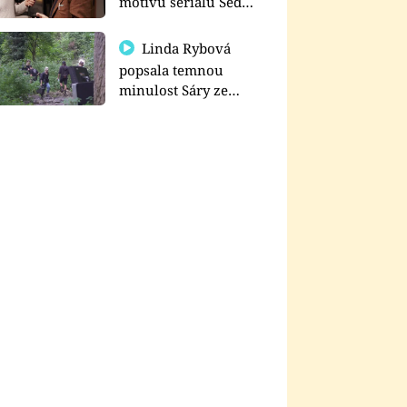
motivu seriálu Sedm
schodů k moci
Linda Rybová
popsala temnou
minulost Sáry ze
seriálu Zákony vlka