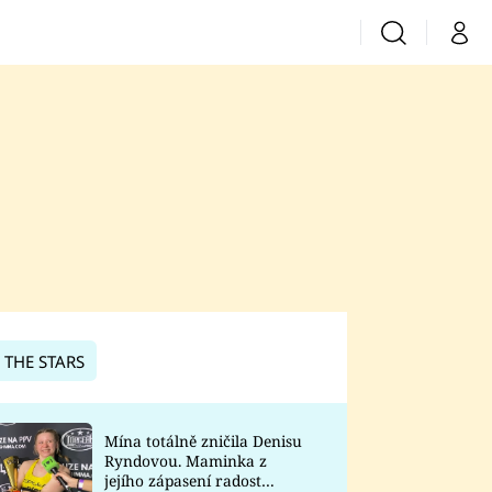
Vyhledávání
Můj 
Prima+
CNN Prima News
Prima Fresh
Prima Living
Prima Zoom
 THE STARS
Prima Lajk
Mína totálně zničila Denisu
Ryndovou. Maminka z
Sledujte nás
jejího zápasení radost