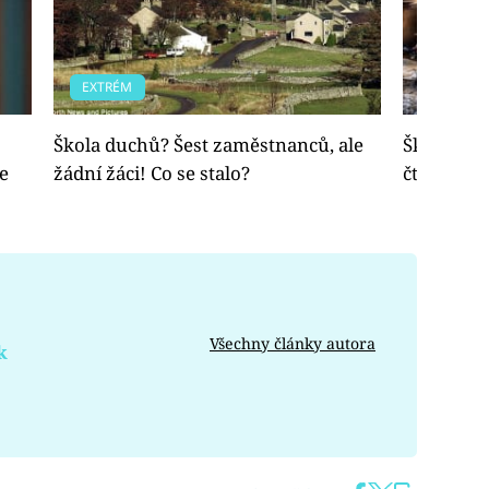
EXTRÉM
EXTRÉM
Škola duchů? Šest zaměstnanců, ale
Škola duc
se
žádní žáci! Co se stalo?
čtyřicet le
Všechny články autora
k