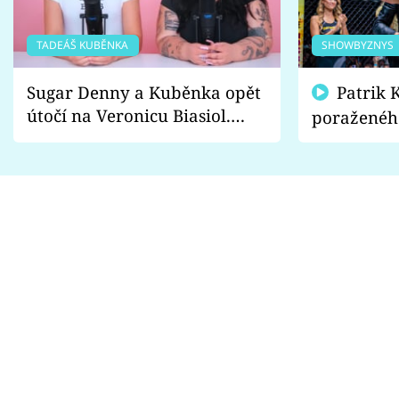
TADEÁŠ KUBĚNKA
SHOWBYZNYS
Sugar Denny a Kuběnka opět
Patrik Kincl se zastal
útočí na Veronicu Biasiol.
poraženéh
Proč je podle nich falešná a
fanoušci n
lže o své nevěře?