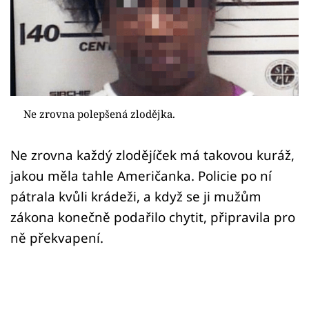
Sex a vztahy
Videa
Sledujte prima+
Přihlášení
Ne zrovna polepšená zlodějka.
Ne zrovna každý zlodějíček má takovou kuráž,
Sledujte nás
jakou měla tahle Američanka. Policie po ní
pátrala kvůli krádeži, a když se ji mužům
zákona konečně podařilo chytit, připravila pro
ně překvapení.