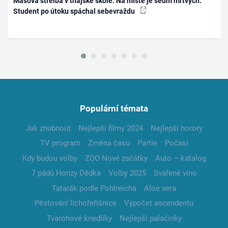
Masová střelba v thajské škole: Na místě je sedm mrtvých.
Student po útoku spáchal sebevraždu
Populární témata
Jak zhubnout
Nejlepší filmy 2024
Nejlepší horory
TV program
Změna času
Partie
Počasí
Kdy budou volby
ZOO Nové začátky
Auto – katalog
7 pádů Honzy Dědka
Volby 2025
Svařené víno
Tatarák podle Pohlreicha
Aloe vera
Pěstování lichořeřišnice
Výpočet ascendentu
Tvarohové knedlíky
Nejlepší palačinky