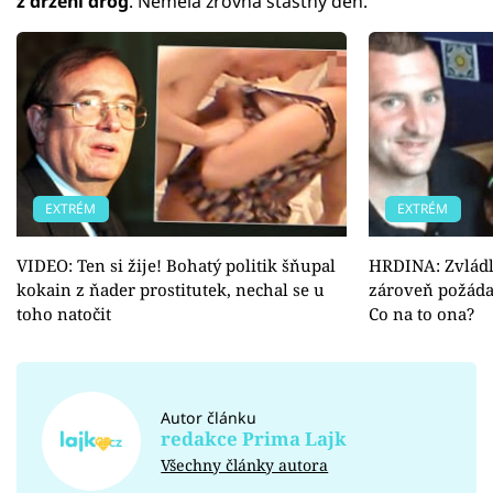
z držení drog
. Neměla zrovna šťastný den.
EXTRÉM
EXTRÉM
VIDEO: Ten si žije! Bohatý politik šňupal
HRDINA: Zvládl
kokain z ňader prostitutek, nechal se u
zároveň požáda
toho natočit
Co na to ona?
Autor článku
redakce Prima Lajk
Všechny články autora