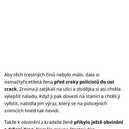
Aby těch trestných činů nebylo málo, dala si
osmačtyřicetiletá žena
před zraky policistů do úst
crack.
Zrovna ji zatýkali na ulici a zlodějka si asi chtěla
vylepšit náladu. Když ji pak dovezli na stanici a chtěli ji
vyfotit, nabídla jim výraz, který se na policejních
snímcích hned tak nevidí.
Takže k obvinění z krádeže ženě
přibylo ještě obvinění