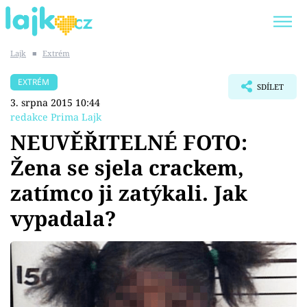
Lajk
■
Extrém
Trendy:
KARLOS VÉMOLA
ONLYFANS
EXTRÉM
SDÍLET
SHOPAHOLICADEL
CLASH OF THE STARS
3. srpna 2015 10:44
redakce Prima Lajk
NEUVĚŘITELNÉ FOTO:
Žena se sjela crackem,
Témata
zatímco ji zatýkali. Jak
Showbyznys
vypadala?
Youtubeři
Virály