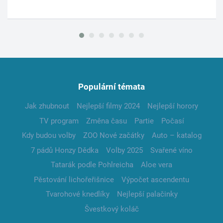
Populární témata
Jak zhubnout
Nejlepší filmy 2024
Nejlepší horory
TV program
Změna času
Partie
Počasí
Kdy budou volby
ZOO Nové začátky
Auto – katalog
7 pádů Honzy Dědka
Volby 2025
Svařené víno
Tatarák podle Pohlreicha
Aloe vera
Pěstování lichořeřišnice
Výpočet ascendentu
Tvarohové knedlíky
Nejlepší palačinky
Švestkový koláč