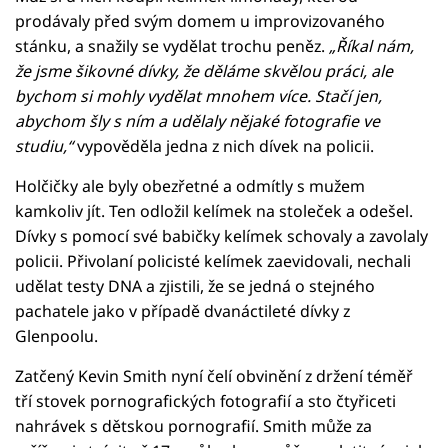
prodávaly před svým domem u improvizovaného
stánku, a snažily se vydělat trochu peněz.
„Říkal nám,
že jsme šikovné dívky, že děláme skvělou práci, ale
bychom si mohly vydělat mnohem více. Stačí jen,
abychom šly s ním a udělaly nějaké fotografie ve
studiu,“
vypověděla jedna z nich dívek na policii.
Holčičky ale byly obezřetné a odmítly s mužem
kamkoliv jít. Ten odložil kelímek na stoleček a odešel.
Dívky s pomocí své babičky kelímek schovaly a zavolaly
policii. Přivolaní policisté kelímek zaevidovali, nechali
udělat testy DNA a zjistili, že se jedná o stejného
pachatele jako v případě dvanáctileté dívky z
Glenpoolu.
Zatčený Kevin Smith nyní čelí obvinění z držení téměř
tří stovek pornografických fotografií a sto čtyřiceti
nahrávek s dětskou pornografií. Smith může za