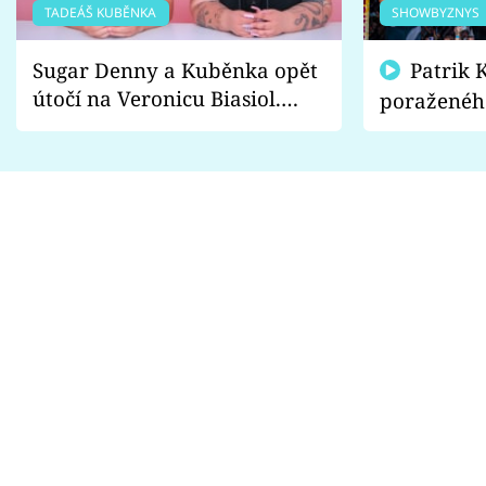
TADEÁŠ KUBĚNKA
SHOWBYZNYS
Sugar Denny a Kuběnka opět
Patrik Kincl se zastal
útočí na Veronicu Biasiol.
poraženéh
Proč je podle nich falešná a
fanoušci n
lže o své nevěře?