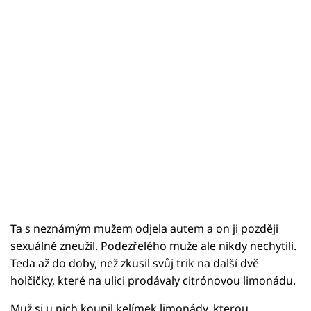
Ta s neznámým mužem odjela autem a on ji později
sexuálně zneužil. Podezřelého muže ale nikdy nechytili.
Teda až do doby, než zkusil svůj trik na další dvě
holčičky, které na ulici prodávaly citrónovou limonádu.
Muž si u nich koupil kelímek limonády, kterou