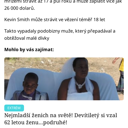
mřížemi strávit až 17 a půl roku a může zaplatit více jak
26 000 dolarů.
Kevin Smith může strávit ve vězení téměř 18 let
Takto vypadaly podobizny muže, který přepadával a
obtěžoval malé dívky
Mohlo by vás zajímat:
EXTRÉM
Nejmladší ženich na světě! Devítiletý si vzal
62 letou ženu…podruhé!