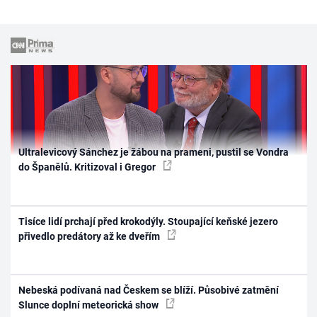
Ultralevicový Sánchez je žábou na prameni, pustil se Vondra
do Španělů. Kritizoval i Gregor
Tisíce lidí prchají před krokodýly. Stoupající keňské jezero
přivedlo predátory až ke dveřím
Nebeská podívaná nad Českem se blíží. Působivé zatmění
Slunce doplní meteorická show