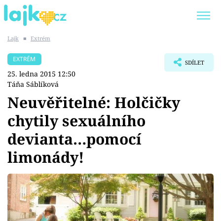
Lajk
■
Extrém
Trendy:
KARLOS VÉMOLA
ONLYFANS
EXTRÉM
SDÍLET
SHOPAHOLICADEL
CLASH OF THE STARS
25. ledna 2015 12:50
Táňa Sáblíková
Neuvěřitelné: Holčičky
chytily sexuálního
Témata
devianta…pomocí
Showbyznys
limonády!
Youtubeři
Virály