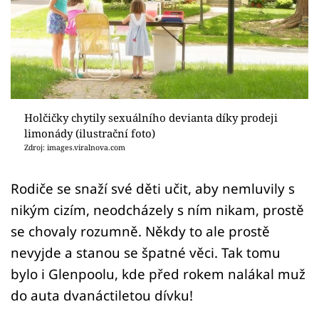
Sex a vztahy
Videa
Sledujte prima+
Přihlášení
Holčičky chytily sexuálního devianta díky prodeji
limonády (ilustrační foto)
Zdroj: images.viralnova.com
Sledujte nás
Rodiče se snaží své děti učit, aby nemluvily s
nikým cizím, neodcházely s ním nikam, prostě
se chovaly rozumně. Někdy to ale prostě
nevyjde a stanou se špatné věci. Tak tomu
bylo i Glenpoolu, kde před rokem nalákal muž
do auta dvanáctiletou dívku!