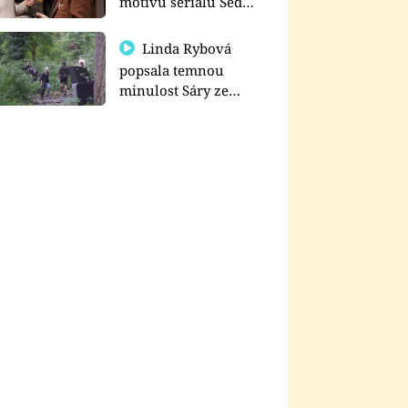
motivu seriálu Sedm
schodů k moci
Linda Rybová
popsala temnou
minulost Sáry ze
seriálu Zákony vlka