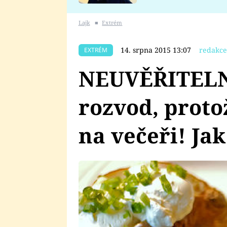
se v Plzni stalo
Lajk
■
Extrém
14. srpna 2015 13:07
redakce
EXTRÉM
NEUVĚŘITELNÉ
rozvod, proto
na večeři! Ja