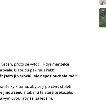
 večeři, proto se vytočil, když manželce
írovala. U soudu pak muž řekl:
át jsem ji varoval, ale neposlouchala mě.“
želky k tomu, aby se ji po čtvrt století
ze jinou ženu
a tak mu ta stará překážela.
u výmluvou, aby šel za lepším.