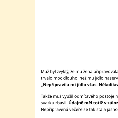
Muž byl zvyklý, že mu žena připravovala
trvalo moc dlouho, než mu jídlo naserv
„Nepřipravila mi jídlo včas. Několikr
Takže muž využil odmítavého postoje man
svazku zbavil!
Údajně měl totiž v zálo
Nepřipravená večeře se tak stala jasno