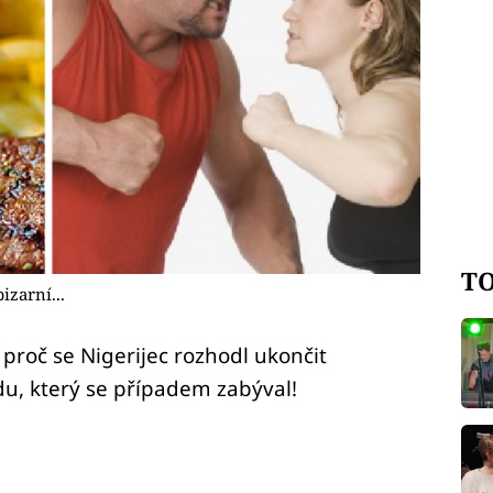
TO
zarní...
 proč se Nigerijec rozhodl ukončit
du, který se případem zabýval!