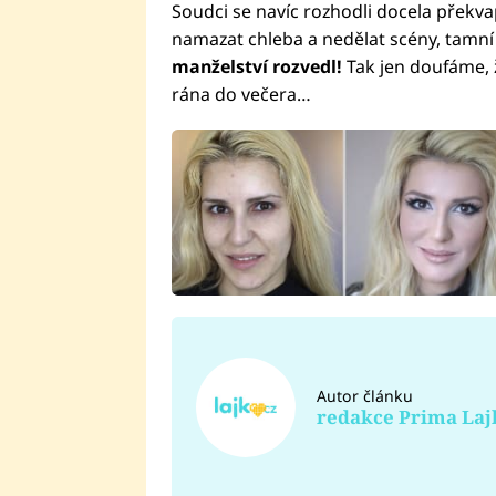
Soudci se navíc rozhodli docela překvapi
namazat chleba a nedělat scény, tamn
manželství rozvedl!
Tak jen doufáme,
rána do večera…
Autor článku
redakce Prima Laj