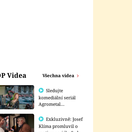
P Videa
Všechna videa
Sledujte
komediální seriál
Agrometal
exkluzivně na
prima+
Exkluzivně: Josef
Klíma promluvil o