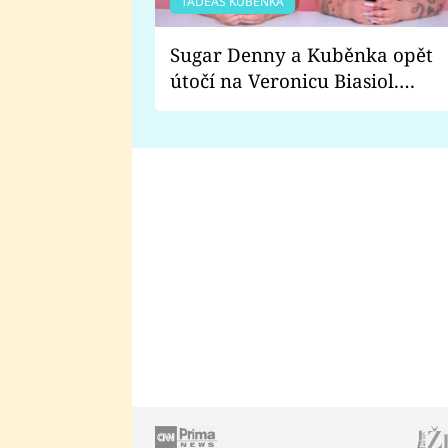
TADEÁŠ KUBĚNKA
Sugar Denny a Kuběnka opět
útočí na Veronicu Biasiol.
Proč je podle nich falešná a
lže o své nevěře?