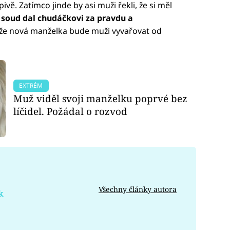
vě. Zatímco jinde by asi muži řekli, že si měl
í
soud dal chudáčkovi za pravdu a
 že nová manželka bude muži vyvařovat od
EXTRÉM
Muž viděl svoji manželku poprvé bez
líčidel. Požádal o rozvod
Všechny články autora
k