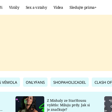
ři
Virály
Sex a vztahy
Videa
Sledujte prima+
Showbyznys
Extrém
VIRÁLY
KURIOZITY
VIDEA
KVÍZY
S VÉMOLA
ONLYFANS
SHOPAHOLICADEL
CLASH OF
Z Mishaly ze StarHousu
vylétlo: Miluju prdy. Jak si
co
je značkuje?