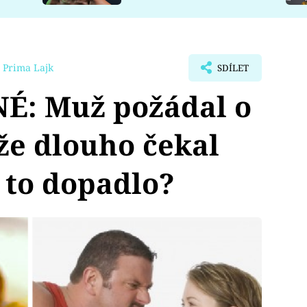
 Prima Lajk
SDÍLET
: Muž požádal o
že dlouho čekal
k to dopadlo?