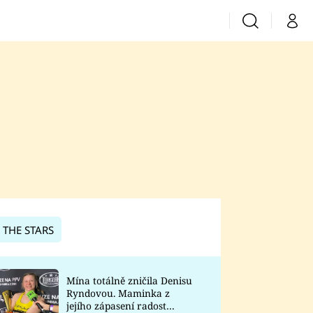
Vyhledávání
Můj 
Prima+
CNN Prima News
Prima Fresh
Prima Living
Prima Zoom
 THE STARS
Prima Lajk
Mína totálně zničila Denisu
Ryndovou. Maminka z
Sledujte nás
jejího zápasení radost