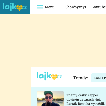
Menu
Showbyznys
Youtube
Youtuberky
Youtubeři
SHOPAHOLICADEL
FATTYPILLOW
ANNA ŠULC
FREESCOOT
SUGAR DENNY
ADAM KAJUMI
LADUŠKA
TADEÁŠ KUBĚNKA
DOMINIKA
DATEL
Trendy:
KARLO
MYSLIVCOVÁ
Známý český rapper
obviněn ze znásilnění:
Parťák Řezníka vysvětlil, 