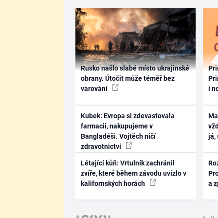
Rusko našlo slabé místo ukrajinské
Pri
obrany. Útočit může téměř bez
Pri
varování
i n
Kubek: Evropa si zdevastovala
Ma
farmacii, nakupujeme v
vž
Bangladéši. Vojtěch ničí
já,
zdravotnictví
Létající kůň: Vrtulník zachránil
Ro
zvíře, které během závodu uvízlo v
Pr
kalifornských horách
a 