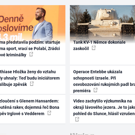
ma představila podzim: startuje
Tank KV-1 Němce dokonale
ma sport, vrací se Polabí, Zrádci
zaskočil
ové kriminálky
thiase Hložka ženy do vztahu
Operace Entebbe ukázala
dy uhnaly: Teď budu iniciátorem
schopnosti Izraele. Při
 slibuje zpěvák
osvobozování rukojmích padl br
premiéra
zloučení s Glenem Hansardem:
Video zachytilo výzkumníka na
outěná rakev, dojemná řeč Bona
okraji lávového jezera. Je to jak
zpěv Irglové s Vedderem
pohled do Slunce, hlásil vzruše