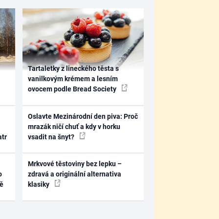
Tartaletky z lineckého těsta s
vanilkovým krémem a lesním
ovocem podle Bread Society
Oslavte Mezinárodní den piva: Proč
mrazák ničí chuť a kdy v horku
atr
vsadit na šnyt?
Mrkvové těstoviny bez lepku –
o
zdravá a originální alternativa
ně
klasiky