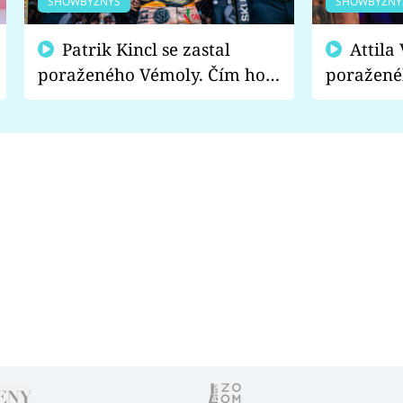
SHOWBYZNYS
SHOWBYZNY
Patrik Kincl se zastal
Attila Végh podpořil
poraženého Vémoly. Čím ho
poražené
fanoušci naštvali?
chce radě
s vítězem