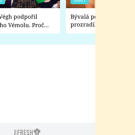
S
VIRÁLY
Bývalá pornoherečka
prozradila, co ji šokova
ho Vémolu. Proč
natáčení Euforie. Vážně
ji zápasit s ním než
bylo drsnější než hanba
 Kinclem?
filmy?